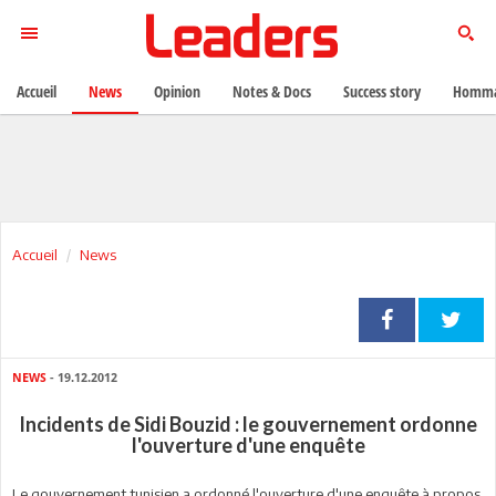
Accueil
News
Opinion
Notes & Docs
Success story
Homma
Accueil
News
NEWS
- 19.12.2012
Incidents de Sidi Bouzid : le gouvernement ordonne
l'ouverture d'une enquête
Le gouvernement tunisien a ordonné l'ouverture d'une enquête à propos