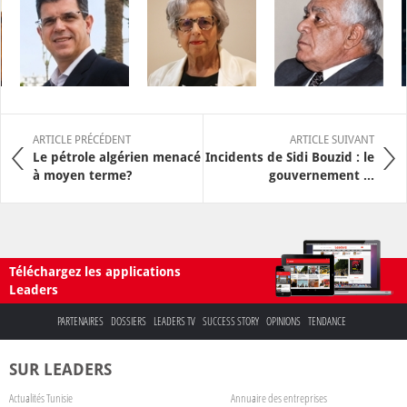
ARTICLE PRÉCÉDENT
ARTICLE SUIVANT
Le pétrole algérien menacé
Incidents de Sidi Bouzid : le
à moyen terme?
gouvernement ...
Téléchargez les applications
Leaders
PARTENAIRES
DOSSIERS
LEADERS TV
SUCCESS STORY
OPINIONS
TENDANCE
SUR LEADERS
Actualités Tunisie
Annuaire des entreprises