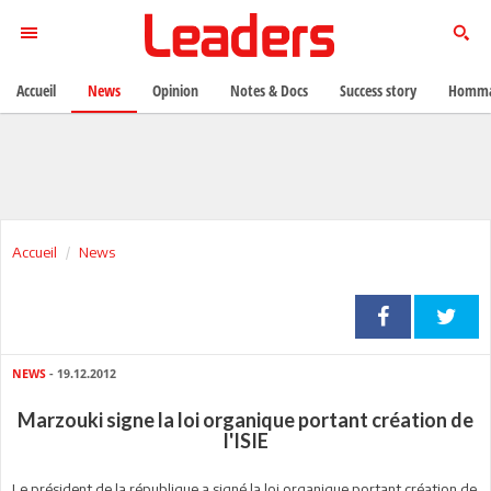
Accueil
News
Opinion
Notes & Docs
Success story
Homma
Accueil
News
NEWS
- 19.12.2012
Marzouki signe la loi organique portant création de
l'ISIE
Le président de la république a signé la loi organique portant création de