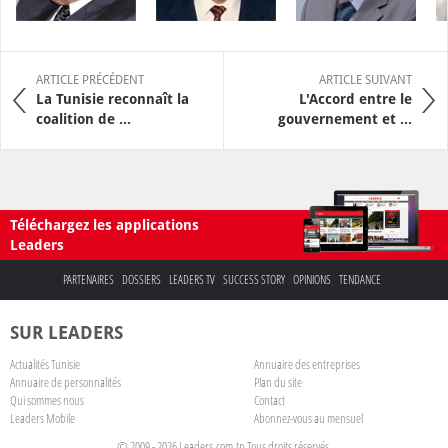
ARTICLE PRÉCÉDENT
ARTICLE SUIVANT
La Tunisie reconnaît la
L'Accord entre le
coalition de ...
gouvernement et ...
Téléchargez les applications
Leaders
PARTENAIRES
DOSSIERS
LEADERS TV
SUCCESS STORY
OPINIONS
TENDANCE
SUR LEADERS
Actualités Tunisie
Annuaire des entreprises
Annuaire de personnalités
Plan du site
Qui sommes nous
Contact
Leaders Mobile
Abonnez-vous au mensuel
© 2009 - 2026 Leaders.com.tn Tous droits réservés.