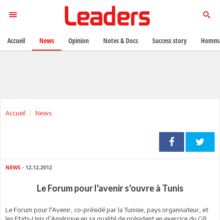
Accueil
News
Opinion
Notes & Docs
Success story
Homma
Accueil
News
NEWS
- 12.12.2012
Le Forum pour l'avenir s'ouvre à Tunis
Le Forum pour l'Avenir, co-présidé par la Tunisie, pays organisateur, et
les Etats-Unis d’Amérique en sa qualité de président en exercice du G8,