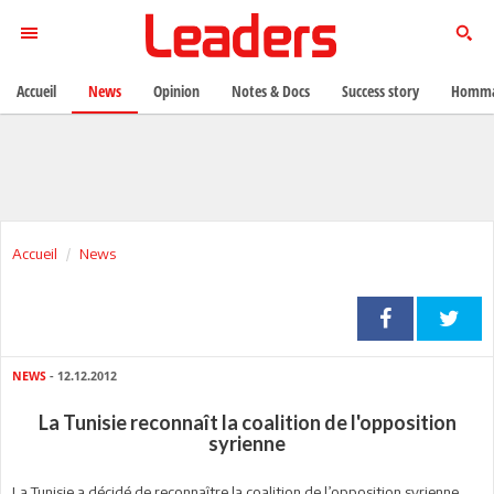
Accueil
News
Opinion
Notes & Docs
Success story
Homma
Accueil
News
NEWS
- 12.12.2012
La Tunisie reconnaît la coalition de l'opposition
syrienne
La Tunisie a décidé de reconnaître la coalition de l’opposition syrienne