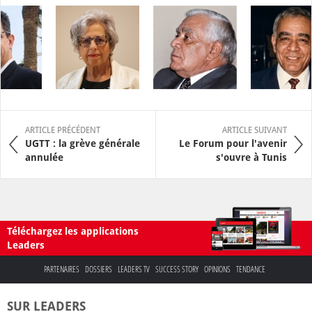
ARTICLE PRÉCÉDENT
ARTICLE SUIVANT
UGTT : la grève générale
Le Forum pour l'avenir
annulée
s'ouvre à Tunis
Téléchargez les applications
Leaders
PARTENAIRES
DOSSIERS
LEADERS TV
SUCCESS STORY
OPINIONS
TENDANCE
SUR LEADERS