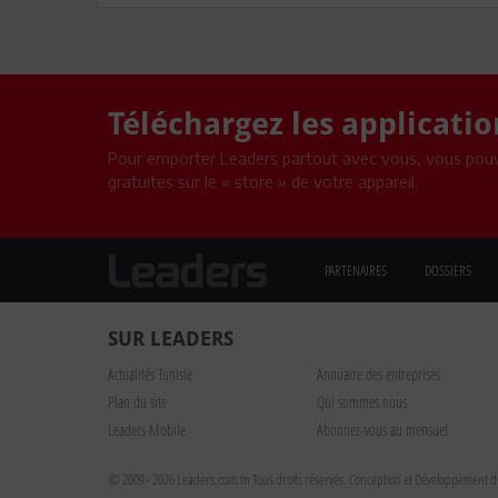
Téléchargez les applicati
Pour emporter Leaders partout avec vous, vous pouv
gratuites sur le « store » de votre appareil.
PARTENAIRES
DOSSIERS
SUR LEADERS
Actualités Tunisie
Annuaire des entreprises
Plan du site
Qui sommes nous
Leaders Mobile
Abonnez-vous au mensuel
© 2009 - 2026 Leaders.com.tn Tous droits réservés.
Conception et Développement du