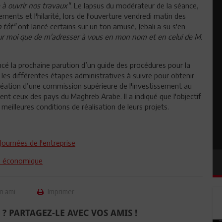
e à ouvrir nos travaux"
. Le lapsus du modérateur de la séance,
ents et l'hilarité, lors de l'ouverture vendredi matin des
p tôt"
ont lancé certains sur un ton amusé, Jebali a su s'en
r moi que de m'adresser à vous en mon nom et en celui de M.
é la prochaine parution d’un guide des procédures pour la
 les différentes étapes administratives à suivre pour obtenir
a création d’une commission supérieure de l'investissement au
nt ceux des pays du Maghreb Arabe. Il a indiqué que l'objectif
meilleures conditions de réalisation de leurs projets.
urnées de l'entreprise
ce économique
n ami
Imprimer
 ? PARTAGEZ-LE AVEC VOS AMIS !