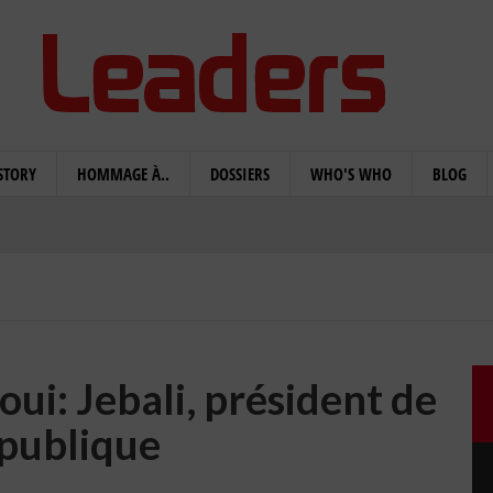
STORY
HOMMAGE À..
DOSSIERS
WHO'S WHO
BLOG
oui: Jebali, président de
épublique