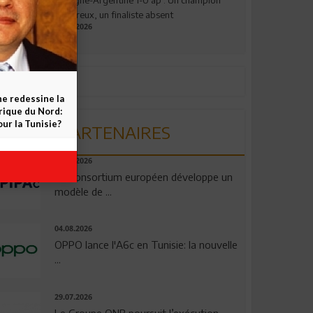
valeureux, un finaliste absent
19.07.2026
ne redessine la
frique du Nord:
ur la Tunisie?
PARTENAIRES
06.08.2026
Un consortium européen développe un
modèle de ...
04.08.2026
OPPO lance l'A6c en Tunisie: la nouvelle
...
29.07.2026
Le Groupe QNB poursuit l’exécution