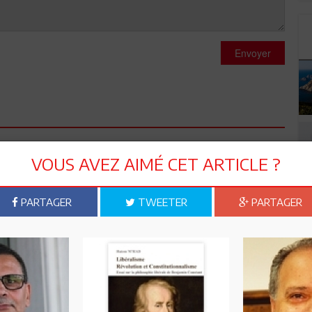
Envoyer
VOUS AVEZ AIMÉ CET ARTICLE ?
 un planton.
rtant de l'émergence de désirs inconscients. Alors, devrions-
PARTAGER
TWEETER
PARTAGER
un désir inconscient ?
??????? ??? ???? ????. ???? ??? ??? ?? ?????? ??? ?????
??? ?? ?? ??????? ?? ????? ??? ??? ?????. ???? ?????? ??
 ? ??????.