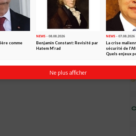
NEWS
- 08.08.2026
NEWS
- 07.08.2026
ntière comme
Benjamin Constant: Revisité par
La crise malien
Hatem M’rad
sécurité de l'A
Quels enjeux po
Ne plus afficher