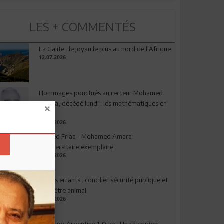
LES + COMMENTÉS
La Galite : le joyau le plus au nord de l'Afrique
12.07.2026
Hommages ponctués au recteur Mohamed
Amara, décédé lundi : les mathématiques en
deuil
03.08.2026
Ahmed Friaa - Mohamed Amara:
l’Universitaire exemplaire
04.08.2026
Chiens errants : concilier sécurité publique et
bien-être animal
17.07.2026
Espagne-Argentine 1-0 ap : Un champion