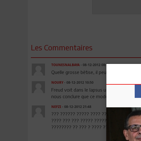
Les Commentaires
TOUNESNALBAYA
- 08-12-2012 08:58
Quelle grosse bêtise, il peut même pas être
NOURY
- 08-12-2012 10:50
Freud voit dans le lapsus un symptôme impo
nous conclure que ce modérateur a exprimé 
NEFZI
- 08-12-2012 21:48
??? ?????? ????? ???? ?? ?? ??????? ?? 
???? ??? ??? ????? ??????? ???????. ???
???????? ?? ??? ? ???? ????? ?? ??? ????