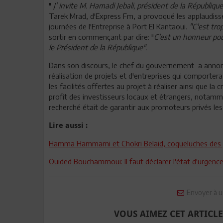
"
J' invite M. Hamadi Jebali, président de la Républiqu
Tarek Mrad, d'Express Fm, a provoqué les applaudissem
journées de l'Entreprise à Port El Kantaoui.
"C'est tro
sortir en commençant par dire: "
C'est un honneur pou
le Président de la République".
Dans son discours, le chef du gouvernement a annonc
réalisation de projets et d'entreprises qui comportera
les facilités offertes au projet à réaliser ainsi que l
profit des investisseurs locaux et étrangers, notamme
recherché était de garantir aux promoteurs privés les 
Lire aussi :
Hamma Hammami et Chokri Belaid, coqueluches des Jo
Ouided Bouchammoui: Il faut déclarer l'état d'urgen
Envoyer à u
VOUS AIMEZ CET ARTICLE