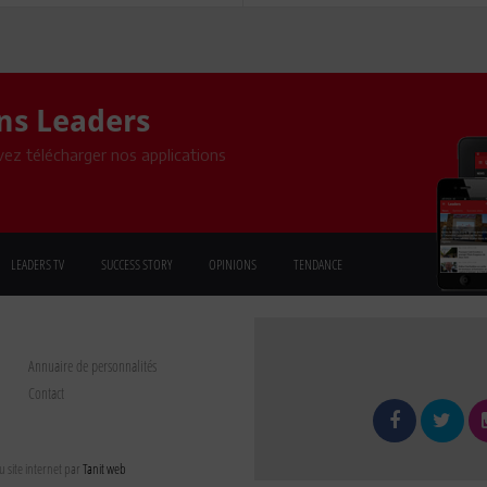
ons Leaders
ez télécharger nos applications
LEADERS TV
SUCCESS STORY
OPINIONS
TENDANCE
Annuaire de personnalités
Contact
 site internet par
Tanit web