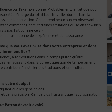
nfluencé par l’exemple donné. Probablement, le fait que pour
abilités, émergé du lot, il faut travailler dur, et faire la
aussi par l’observation. On apprend beaucoup en observant son
otant comment il gère certaines situations ou se disant « bien
urais pas fait comme cela ».
 son patron donne de l’expérience et de l’assurance.
tive que vous avez prise dans votre entreprise et dont
ulièrement fier ?
influence, aux évolutions dans le temps plutôt qu’aux
es, en agissant dans la durée ; question de tempérament
re contribuer à installer des traditions et une culture
ans votre
équipe?
atiguant que les gens rigides.
t et de la précision. Rien de plus frustrant que l’approximation.
out Patron devrait avoir?