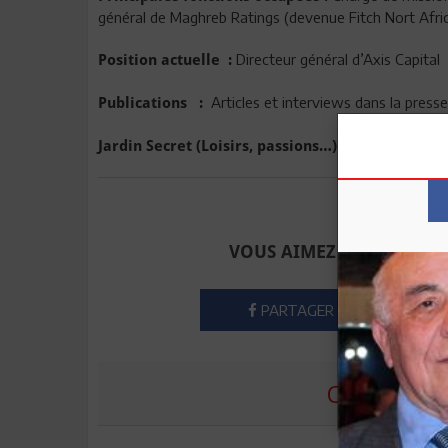
général de Maghreb Ratings (devenue Fitch Nort Afri
Directeur général d’Axis Capital
Position actuelle :
Articles et interviews dans la presse
Publications :
Rêver et traîne
Jardin Secret (Loisirs, passions…) :
Envoyer à u
VOUS AIMEZ CET ARTICLE
PARTAGER
COMMENTE