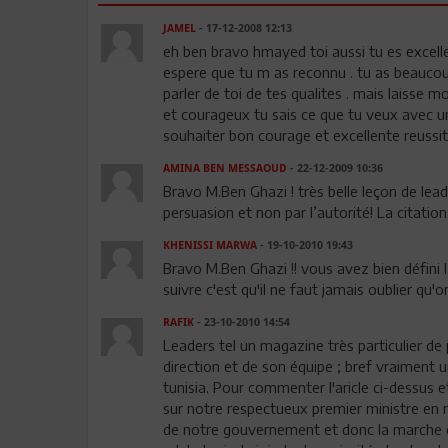
JAMEL
- 17-12-2008 12:13
eh ben bravo hmayed toi aussi tu es excelle
espere que tu m as reconnu . tu as beaucoup
parler de toi de tes qualites . mais laisse 
et courageux tu sais ce que tu veux avec u
souhaiter bon courage et excellente reussit
AMINA BEN MESSAOUD
- 22-12-2009 10:36
Bravo M.Ben Ghazi ! très belle leçon de leade
persuasion et non par l’autorité! La citatio
KHENISSI MARWA
- 19-10-2010 19:43
Bravo M.Ben Ghazi !! vous avez bien défini l
suivre c'est qu'il ne faut jamais oublier qu
RAFIK
- 23-10-2010 14:54
Leaders tel un magazine très particulier de
direction et de son équipe ; bref vraimen
tunisia. Pour commenter l'aricle ci-dessus 
sur notre respectueux premier ministre en ma
de notre gouvernement et donc la marche d