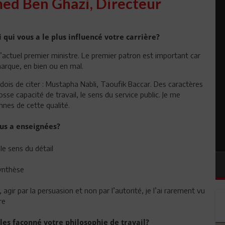
ed Ben Ghazi, Directeur
qui vous a le plus influencé votre carrière?
ctuel premier ministre. Le premier patron est important car
marque, en bien ou en mal.
 dois de citer : Mustapha Nabli, Taoufik Baccar. Des caractères
e capacité de travail, le sens du service public. Je me
nnes de cette qualité.
 qu’il vous a enseignées?
 le sens du détail
synthèse
agir par la persuasion et non par l’autorité, je l’ai rarement vu
re
es façonné votre philosophie de travail?