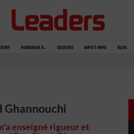
STORY
HOMMAGE À..
DOSSIERS
WHO'S WHO
BLOG
 Ghannouchi
a enseigné rigueur et