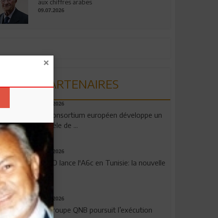
aux chiffres arabes
09.07.2026
PARTENAIRES
06.08.2026
Un consortium européen développe un
modèle de ...
04.08.2026
OPPO lance l'A6c en Tunisie: la nouvelle
...
29.07.2026
Le Groupe QNB poursuit l’exécution