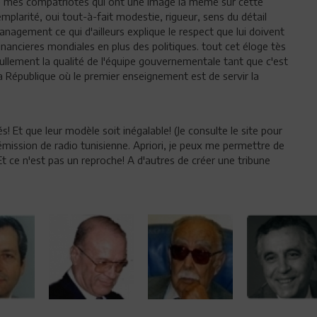
de mes compatriotes qui ont une image la même sur cette
mplarité, oui tout-à-fait modestie, rigueur, sens du détail
 management ce qui d'ailleurs explique le respect que lui doivent
nancieres mondiales en plus des politiques. tout cet éloge tès
ullement la qualité de l'équipe gouvernementale tant que c'est
la République où le premier enseignement est de servir la
és! Et que leur modèle soit inégalable! (Je consulte le site pour
d'émission de radio tunisienne. Apriori, je peux me permettre de
.Et ce n'est pas un reproche! A d'autres de créer une tribune