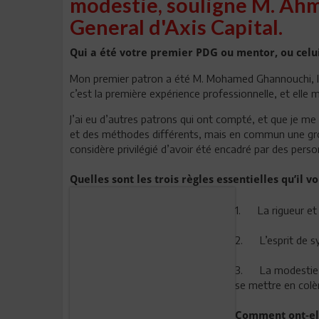
modestie, souligne M. Ahm
General d'Axis Capital.
Qui a été votre premier PDG ou mentor, ou celui 
Mon premier patron a été M. Mohamed Ghannouchi, l’a
c’est la première expérience professionnelle, et elle 
J’ai eu d’autres patrons qui ont compté, et que je me
et des méthodes différents, mais en commun une gross
considère privilégié d’avoir été encadré par des perso
Quelles sont les trois règles essentielles
1.
La rigueur et
2.
L’esprit de 
3.
La modestie, 
se mettre en colè
Comment ont-ell