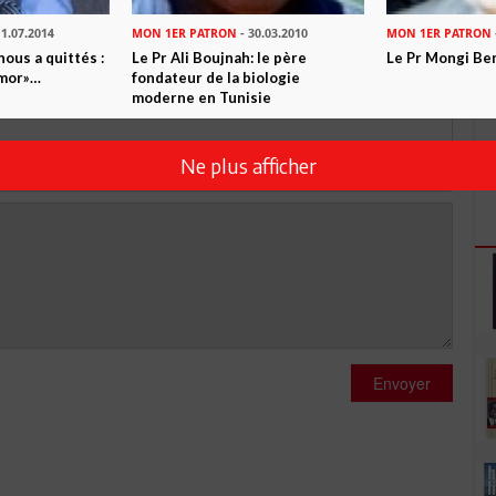
5
Commentaires
11.07.2014
MON 1ER PATRON
- 30.03.2010
MON 1ER PATRON
ous a quittés :
Le Pr Ali Boujnah: le père
Le Pr Mongi Be
Commenter
Amor»…
fondateur de la biologie
moderne en Tunisie
Ne plus afficher
Envoyer