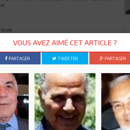
ca)
 locale
VOUS AVEZ AIMÉ CET ARTICLE ?
r, quand j’en ai le loisir, lire
PARTAGER
TWEETER
PARTAGER
n ami
Imprimer
 ? PARTAGEZ-LE AVEC VOS AMIS !
TWEETER
ABONNEZ-VOUS
R CET ARTICLE