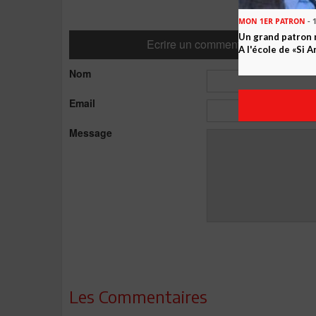
MON 1ER PATRON
- 
Un grand patron n
Ecrire un commentaire
A l'école de «Si 
Nom
Email
Message
Les Commentaires