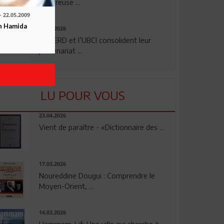
rigoureuse ...
- 22.05.2009
n Hamida
24.07.2026
La BERD et l’UBCI consolident leur
partenariat ...
LU POUR VOUS
23.04.2026
Vient de paraître - «Dictionnaire des ...
17.03.2026
Noureddine Dougui : Comprendre le
Moyen-Orient, ...
14.03.2026