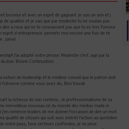
nt bosseur et avec un esprit de gagnant. je suis un ami et j
 de qualites et je sais que par modestie tu ne voulais pas
moi dire a ceux qui ne te connaissent pas que tu es tres fonceur
n esprit d entrepreneur. permets moi encore une fois de te
e . jamel
rship!! j'ai adopté votre phrase: Modestie c'est :agir par la
n du Jour. Bonne Continuation.
a notion de leadership et le meilleur conseil que le patron doit
'on l'observe comme vous avez dis, Bon travail.
 part la richesse de son contenu , le professionnalisme de sa
t une merveilleux nouveau né du monde des medias made in
et j'en remercie leaders de me donner l'occasion de dire un mot
 qualité de citoyen qui suit avec intérêt l'action au quotidien
e notre pays, tous secteurs confondus, je ne peux