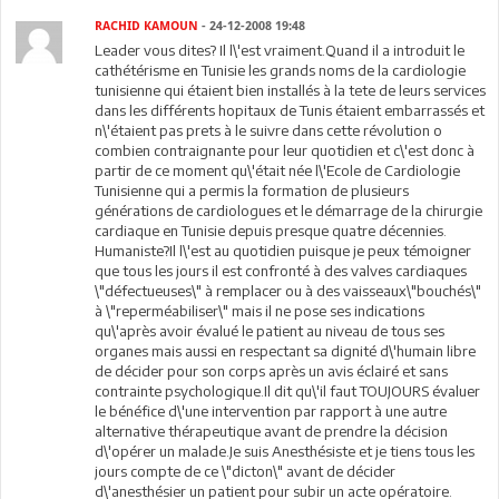
RACHID KAMOUN
- 24-12-2008 19:48
Leader vous dites? Il l\'est vraiment.Quand il a introduit le
cathétérisme en Tunisie les grands noms de la cardiologie
tunisienne qui étaient bien installés à la tete de leurs services
dans les différents hopitaux de Tunis étaient embarrassés et
n\'étaient pas prets à le suivre dans cette révolution o
combien contraignante pour leur quotidien et c\'est donc à
partir de ce moment qu\'était née l\'Ecole de Cardiologie
Tunisienne qui a permis la formation de plusieurs
générations de cardiologues et le démarrage de la chirurgie
cardiaque en Tunisie depuis presque quatre décennies.
Humaniste?Il l\'est au quotidien puisque je peux témoigner
que tous les jours il est confronté à des valves cardiaques
\"défectueuses\" à remplacer ou à des vaisseaux\"bouchés\"
à \"reperméabiliser\" mais il ne pose ses indications
qu\'après avoir évalué le patient au niveau de tous ses
organes mais aussi en respectant sa dignité d\'humain libre
de décider pour son corps après un avis éclairé et sans
contrainte psychologique.Il dit qu\'il faut TOUJOURS évaluer
le bénéfice d\'une intervention par rapport à une autre
alternative thérapeutique avant de prendre la décision
d\'opérer un malade.Je suis Anesthésiste et je tiens tous les
jours compte de ce \"dicton\" avant de décider
d\'anesthésier un patient pour subir un acte opératoire.