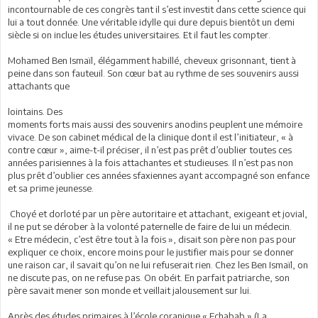
incontournable de ces congrès tant il s’est investit dans cette science qui
lui a tout donnée. Une véritable idylle qui dure depuis bientôt un demi
siècle si on inclue les études universitaires. Et il faut les compter.
Mohamed Ben Ismaïl, élégamment habillé, cheveux grisonnant, tient à
peine dans son fauteuil. Son cœur bat au rythme de ses souvenirs aussi
attachants que
lointains. Des
moments forts mais aussi des souvenirs anodins peuplent une mémoire
vivace. De son cabinet médical de la clinique dont il est l’initiateur, « à
contre cœur », aime-t-il préciser, il n’est pas prêt d’oublier toutes ces
années parisiennes à la fois attachantes et studieuses. Il n’est pas non
plus prêt d’oublier ces années sfaxiennes ayant accompagné son enfance
et sa prime jeunesse.
Choyé et dorloté par un père autoritaire et attachant, exigeant et jovial,
il ne put se dérober à la volonté paternelle de faire de lui un médecin.
« Etre médecin, c’est être tout à la fois », disait son père non pas pour
expliquer ce choix, encore moins pour le justifier mais pour se donner
une raison car, il savait qu’on ne lui refuserait rien. Chez les Ben Ismaïl, on
ne discute pas, on ne refuse pas. On obéit. En parfait patriarche, son
père savait mener son monde et veillait jalousement sur lui.
Après des études primaires à l’école coranique « Echabab » (La