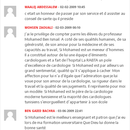
MAALEJ ABDESSALEM
- 02-02-2009 10:45
c etait un honneur de passer par son service et d assister au
conseil de sante qu il preside
MOHSEN ZAOUALI
- 02-03-2009 00:10
J’ai le privilège de compter parmi les élèves du professeur
Mohamed Ben Ismail. A coté de ses qualités humaines, de sa
générosité, de son amour pour la médecine et de ses
capacités au travail, Si Mohamed est un meneur d’hommes.
Il a constitué autour de lui une équipe d’éminents
cardiologues et a fait de l’hopital La RABTA un pole
d’excellence de cardiologie. Si Mohamed est par ailleurs un
grand sentimental, qualité qu’il s’applique à cacher. Mon
affection pour lui n’a d’égale que l’admiration que je lui
voue pour son amour de la cardiologie, sa rigueur dans le
travail et la qualité de ses jugements. Il représente pour moi
un modèle. Si Mohamed est le père de la cardiologie
moderne tunisienne et la majorité des cardiologues
tunisiens s’enorgueillent d’appartenir à son école
BEN GAIED BACHRA
- 03-06-2009 22:41
Si Mohamed est le meilleurs enseignant et patron que j'ai eu
lors de ma formation universitaire.Que Dieu lui donne la
bonne santé.