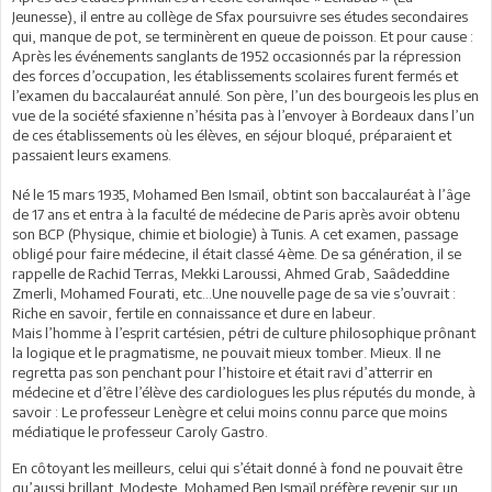
Jeunesse), il entre au collège de Sfax poursuivre ses études secondaires
qui, manque de pot, se terminèrent en queue de poisson. Et pour cause :
Après les événements sanglants de 1952 occasionnés par la répression
des forces d’occupation, les établissements scolaires furent fermés et
l’examen du baccalauréat annulé. Son père, l’un des bourgeois les plus en
vue de la société sfaxienne n’hésita pas à l’envoyer à Bordeaux dans l’un
de ces établissements où les élèves, en séjour bloqué, préparaient et
passaient leurs examens.
Né le 15 mars 1935, Mohamed Ben Ismaïl, obtint son baccalauréat à l’âge
de 17 ans et entra à la faculté de médecine de Paris après avoir obtenu
son BCP (Physique, chimie et biologie) à Tunis. A cet examen, passage
obligé pour faire médecine, il était classé 4ème. De sa génération, il se
rappelle de Rachid Terras, Mekki Laroussi, Ahmed Grab, Saâdeddine
Zmerli, Mohamed Fourati, etc…Une nouvelle page de sa vie s’ouvrait :
Riche en savoir, fertile en connaissance et dure en labeur.
Mais l’homme à l’esprit cartésien, pétri de culture philosophique prônant
la logique et le pragmatisme, ne pouvait mieux tomber. Mieux. Il ne
regretta pas son penchant pour l’histoire et était ravi d’atterrir en
médecine et d’être l’élève des cardiologues les plus réputés du monde, à
savoir : Le professeur Lenègre et celui moins connu parce que moins
médiatique le professeur Caroly Gastro.
En côtoyant les meilleurs, celui qui s’était donné à fond ne pouvait être
qu’aussi brillant. Modeste, Mohamed Ben Ismaïl préfère revenir sur un