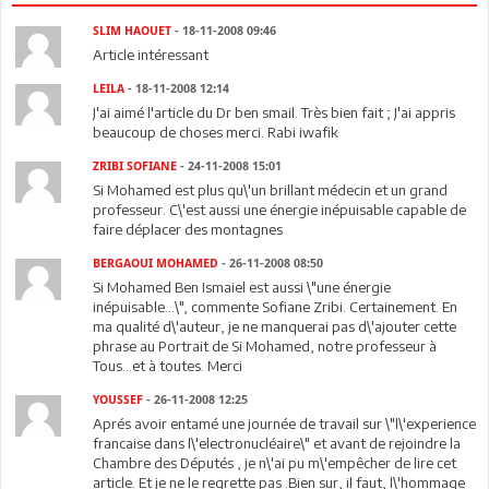
SLIM HAOUET
- 18-11-2008 09:46
Article intéressant
LEILA
- 18-11-2008 12:14
J'ai aimé l'article du Dr ben smail. Très bien fait ; J'ai appris
beaucoup de choses merci. Rabi iwafik
ZRIBI SOFIANE
- 24-11-2008 15:01
Si Mohamed est plus qu\'un brillant médecin et un grand
professeur. C\'est aussi une énergie inépuisable capable de
faire déplacer des montagnes
BERGAOUI MOHAMED
- 26-11-2008 08:50
Si Mohamed Ben Ismaiel est aussi \"une énergie
inépuisable...\", commente Sofiane Zribi. Certainement. En
ma qualité d\'auteur, je ne manquerai pas d\'ajouter cette
phrase au Portrait de Si Mohamed, notre professeur à
Tous...et à toutes. Merci
YOUSSEF
- 26-11-2008 12:25
Aprés avoir entamé une journée de travail sur \"l\'experience
francaise dans l\'electronucléaire\" et avant de rejoindre la
Chambre des Députés , je n\'ai pu m\'empêcher de lire cet
article. Et je ne le regrette pas .Bien sur, il faut, l\'hommage