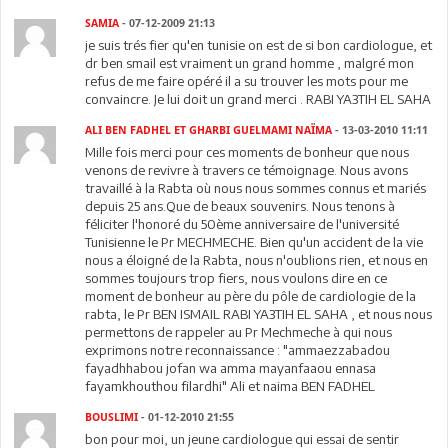
SAMIA
- 07-12-2009 21:13
je suis trés fier qu'en tunisie on est de si bon cardiologue, et
dr ben smail est vraiment un grand homme , malgré mon
refus de me faire opéré il a su trouver les mots pour me
convaincre. Je lui doit un grand merci . RABI YA3TIH EL SAHA
ALI BEN FADHEL ET GHARBI GUELMAMI NAÏMA
- 13-03-2010 11:11
Mille fois merci pour ces moments de bonheur que nous
venons de revivre à travers ce témoignage. Nous avons
travaillé à la Rabta où nous nous sommes connus et mariés
depuis 25 ans.Que de beaux souvenirs. Nous tenons à
féliciter l'honoré du 50ème anniversaire de l'université
Tunisienne le Pr MECHMECHE. Bien qu'un accident de la vie
nous a éloigné de la Rabta, nous n'oublions rien, et nous en
sommes toujours trop fiers, nous voulons dire en ce
moment de bonheur au père du pôle de cardiologie de la
rabta, le Pr BEN ISMAIL RABI YA3TIH EL SAHA , et nous nous
permettons de rappeler au Pr Mechmeche à qui nous
exprimons notre reconnaissance : "ammaezzabadou
fayadhhabou jofan wa amma mayanfaaou ennasa
fayamkhouthou filardhi" Ali et naima BEN FADHEL
BOUSLIMI
- 01-12-2010 21:55
bon pour moi, un jeune cardiologue qui essai de sentir