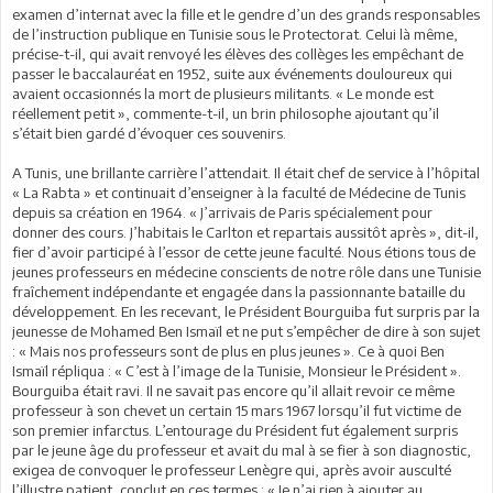
examen d’internat avec la fille et le gendre d’un des grands responsables
de l’instruction publique en Tunisie sous le Protectorat. Celui là même,
précise-t-il, qui avait renvoyé les élèves des collèges les empêchant de
passer le baccalauréat en 1952, suite aux événements douloureux qui
avaient occasionnés la mort de plusieurs militants. « Le monde est
réellement petit », commente-t-il, un brin philosophe ajoutant qu’il
s’était bien gardé d’évoquer ces souvenirs.
A Tunis, une brillante carrière l’attendait. Il était chef de service à l’hôpital
« La Rabta » et continuait d’enseigner à la faculté de Médecine de Tunis
depuis sa création en 1964. « J’arrivais de Paris spécialement pour
donner des cours. J’habitais le Carlton et repartais aussitôt après », dit-il,
fier d’avoir participé à l’essor de cette jeune faculté. Nous étions tous de
jeunes professeurs en médecine conscients de notre rôle dans une Tunisie
fraîchement indépendante et engagée dans la passionnante bataille du
développement. En les recevant, le Président Bourguiba fut surpris par la
jeunesse de Mohamed Ben Ismaïl et ne put s’empêcher de dire à son sujet
: « Mais nos professeurs sont de plus en plus jeunes ». Ce à quoi Ben
Ismaïl répliqua : « C’est à l’image de la Tunisie, Monsieur le Président ».
Bourguiba était ravi. Il ne savait pas encore qu’il allait revoir ce même
professeur à son chevet un certain 15 mars 1967 lorsqu’il fut victime de
son premier infarctus. L’entourage du Président fut également surpris
par le jeune âge du professeur et avait du mal à se fier à son diagnostic,
exigea de convoquer le professeur Lenègre qui, après avoir ausculté
l’illustre patient, conclut en ces termes : « Je n’ai rien à ajouter au