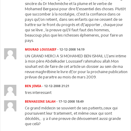
sincère du Dr Mechmèche et la plume et le verbe de
Mohamed Bergaoui pour dire l\'essentiel des choses. Plutôt
que succomber à la nostalgie, c\'est la confiance dans ce
pays qu\'on retient, dans ses enfants qui ne cessent de se
battre sur le front du progrés et d\'apporter , chaque jour
qui se lève , la preuve qu\'il faut faut des hommes,
beaucoup plus que les richesses éphemeres, pour faire un
pays.
MOURAD LOUSSAIEF
- 12-12-2008 14:19
UN GRAND MERCI A SI MOHAMED BEN ISMAIL L\'ami intime
à mon père Abdelkader Loussaief rahimahou allah.Mon
souhait est de faire de cet article un dossier au sein de ma
revue maghrébine le livre d\'or pour la prochaine publication
prévue de paraitre au mois de mars 2009.
BEN JEMIA
- 12-12-2008 21:21
tres interessant
BENHASSINE SALAH
- 17-12-2008 18:49
Ce grand médecin se souvient de ses patients,ceux qui
poursuivent leur traitement, et même ceux qui sont
décédés,...y a il une preuve de dévouement aussi grande
que celà?