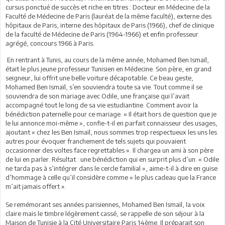
cursus ponctué de succès et riche en titres : Docteur en Médecine de la
Faculté de Médecine de Paris (lauréat de la même faculté), externe des
hôpitaux de Paris, interne des hôpitaux de Paris (1966), chef de clinique
de la faculté de Médecine de Paris (1964-1966) et enfin professeur
agrégé, concours 1966 à Paris.
En rentrant à Tunis, au cours de la même année, Mohamed Ben Ismaïl,
était le plus jeune professeur Tunisien en Médecine. Son père, en grand
seigneur, lui offrit une belle voiture décapotable. Ce beau geste,
Mohamed Ben Ismaïl, s’en souviendra toute sa vie. Tout comme il se
souviendra de son mariage avec Odile, une française qui l’avait
accompagné tout le long de sa vie estudiantine. Comment avoir la
bénédiction paternelle pour ce mariage. « Il était hors de question que je
le lui annonce moi-même », confie-t-il en parfait connaisseur des usages,
ajoutant « chez les Ben Ismaïl, nous sommes trop respectueux les uns les
autres pour évoquer franchement de tels sujets qui pouvaient
occasionner des voltes face regrettables ». Il chargea un ami à son père
de lui en parler. Résultat : une bénédiction qui en surprit plus d’un. « Odile
ne tarda pas à s’intégrer dans le cercle familial », aime-t-il à dire en guise
d’hommage à celle qu’il considère comme « le plus cadeau que la France
m’ait jamais offert ».
Se remémorant ses années parisiennes, Mohamed Ben Ismaïl, la voix
claire mais le timbre légèrement cassé, se rappelle de son séjour à la
Maison de Tunisie à la Cité Universitaire Paris 14ème. Il préparait son