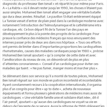
diagnostic du professeur Ben Ismaïl » et répartit le jour même pour Paris.
A « La Rabta » où il devait rester jusqu’en 1990, les choses n’étaient pas
aussi simples. Mohamed Ben Ismaïl allait engager une véritable bataille
qui dura deux années. Résultat : Le pavillon 13 était entièrement équipé.
La Tunisie venait d’entrer de plain pied dans la cardiologie moderne avec
notamment l’introduction de l’hémodynamique et le cathétérisme intra
cardiaque, etc. Ce bon départ fit de la Tunisie l’un des pays en
développement le plus à la pointe des progrès de la cardiologie. Pour
preuve la confiance des médecins français qui nous envoyaient des
internes passer près de deux ans dans nos hôpitaux. « Tous ces efforts
ont permis de limiter dans d’importantes proportions les cardiopathies
rhumatismales, causes des maladies cardiaques jusqu’en 1980 », précise
Mohamed Ben Ismaïl ajoutant « qu’à compter de cette date et avec
l’amélioration du niveau de vie, on dénombrait de plus en plus
d’atteintes coronariennes ». Conseil d’un cardiologue pour éviter ces
maladies qui tuent : « Ne pas fumer, manger moins et marcher plus ».
Se démenant dans son service qu’il a monté de toutes pièces, Mohamed
Ben Ismaïl régnait sur son monde en patron incontesté et incontestable.
Ayant constamment recours à la coopération internationale, il organisa
plus d’un congrès pour être « up to date », acheta de nouveaux
équipements et forma plusieurs générations de médecins mais aussi de
cardiologues. « Une véritable famille unie et solidaire était née», dit-il
l’air pensif, ajoutant « qu’aucun des cardiologues ne voyait sa vie en
dehors de l’enceinte de ce service. Aussi la réforme de 1988 obligeant les