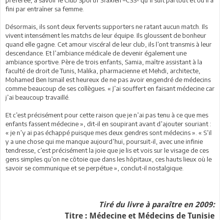
préférée, à savoir le Club Sportif Sfaxien –CSS- qu’il suit partout et où il a
fini par entraîner sa femme.
Désormais, ils sont deux fervents supporters ne ratant aucun match. Ils
vivent intensément les matchs de leur équipe. Ils gloussent de bonheur
quand elle gagne. Cet amour viscéral de leur club, ils l’ont transmis à leur
descendance. Et l’ambiance médicale de devenir également une
ambiance sportive. Père de trois enfants, Samia, maître assistant à la
faculté de droit de Tunis, Malika, pharmacienne et Mehdi, architecte,
Mohamed Ben Ismaïl est heureux de ne pas avoir engendré de médecins
comme beaucoup de ses collègues. « J’ai souffert en faisant médecine car
j’ai beaucoup travaillé.
Et c’est précisément pour cette raison que je n’ai pas tenu à ce que mes
enfants fassent médecine », dit-il en soupirant avant d’ajouter souriant :
« je n’y ai pas échappé puisque mes deux gendres sont médecins ». « S’il
y a une chose qui me manque aujourd’hui, poursuit-il, avec une infinie
tendresse, c’est précisément la joie que je lis et vois sur le visage de ces
gens simples qu’on ne côtoie que dans les hôpitaux, ces hauts lieux où le
savoir se communique et se perpétue », conclut-il nostalgique.
Tiré du livre à paraître en 2009:
Titre : Médecine et Médecins de Tunisie