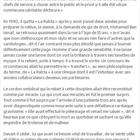
chefs de service à choisir entre le public et le privé a-t-elle été vécue
comme une véritable déchirure ».
En 1990, il quitta « La Rabta » après y avoir passé deux années pour
préparer la relève, la sienne, à la demande de qui de droit, Mohamed Ben
Ismaïl, se retrouva quasiment dans la rue à l’âge de 55 ans. « Je n’avais
que mon stéthoscope et mon stylo et ne savais rien faire d’autres que la
cardiologie», dit-il l’air contrarié mais plus décidé que jamais à tourner
définitivement cette page. Homme d’une grande sensibilité, il ne laisse
jamais couler une larme dont on voit la brillance à travers ses lunettes de
myope. Il la retient, juste à temps. Il a trouvé la sortie. Un concours de
circonstances allait lui permettre le « transfert », au sens philosophique
du terme, de « La Rabta » à une clinique dont il est l’initiateur avec ses
anciens collaborateurs devenus ses partenaires.
Le cordon ombilical qui le reliait à cette discipline allait être reconstitué
comme par miracle. Lui qui croit aux miracles en fut le premier surpris.
Tout comme il fut surpris par l’arrivée d’une patiente trois ans après
avoir diagnostiquée comme mourante suite à une défaillance cardiaque
gravissime. « Elle avait effectué le pèlerinage et venait me saluer », dit-il
heureux par ce que côtoyant la mort au quotidien et sachant ce qu’elle
engendre de tristesse et de malheur.
Devait-il céder, lui qui avait ce besoin vital de travailler, de se sentir utile
et d’être au milieu de ses patients ? Il était épanoui dans son service à