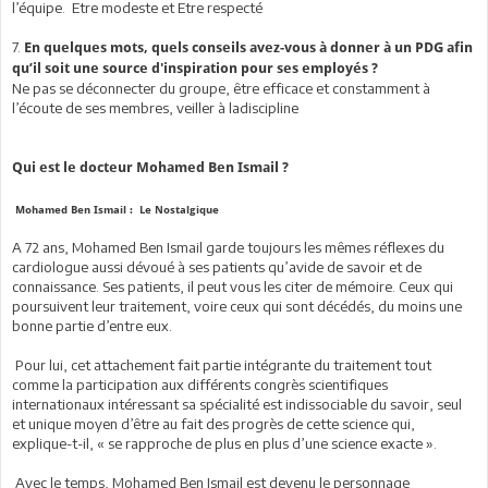
l’équipe. Etre modeste et Etre respecté
7.
En quelques mots, quels conseils avez-vous à donner à un PDG afin
qu’il soit une source d'inspiration pour ses employés ?
Ne pas se déconnecter du groupe, être efficace et constamment à
l’écoute de ses membres, veiller à ladiscipline
Qui est le docteur Mohamed Ben Ismail ?
Mohamed Ben Ismail : Le Nostalgique
A 72 ans, Mohamed Ben Ismail garde toujours les mêmes réflexes du
cardiologue aussi dévoué à ses patients qu’avide de savoir et de
connaissance. Ses patients, il peut vous les citer de mémoire. Ceux qui
poursuivent leur traitement, voire ceux qui sont décédés, du moins une
bonne partie d’entre eux.
Pour lui, cet attachement fait partie intégrante du traitement tout
comme la participation aux différents congrès scientifiques
internationaux intéressant sa spécialité est indissociable du savoir, seul
et unique moyen d’être au fait des progrès de cette science qui,
explique-t-il, « se rapproche de plus en plus d’une science exacte ».
Avec le temps, Mohamed Ben Ismail est devenu le personnage