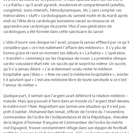
« La Rabta » qu’il avait agrandi, modernisé et compartimenté (adultes,
congénital, soins intensifs, hémodynamiques, etc.) sans compter ces
mémorables « staff » cardiologiques du samedi matin et du mardi après
midi où l’élite de la cardiologie tunisienne venait se ressourcer et
apprendre une cardiologie de pointe. Plus d’une génération de
cardiologues a été formée dans cette sanctuaire du savoir.
L’idée d’ouvrir une clinique ne l’avait, jusque là jamais effleuré par ce qu’il
considère que « ce n’est nullement l’affaire des médecins ». Il s’y plia de
bonne grâce et revit un moment ses débuts à « La Rabta ». L’opération
« transfert » commença sur les chapeaux de roues. La première clinique
cardio-vasculaire était née. Un succès qui le surprit lui-même. Un succès
qu’il n’a jamais désiré. « J’ai ardemment voulu rester le médecin
hospitalier que j’étais ». « Rien ne vaut la médecine hospitalière », insiste-
t-il ajoutant que « c’est une médecine libre de toute servitude si ce n’est
l’amour du métier ».
Quelque part, il sentait que l’argent avait détérioré la relation médecin –
malade. Mais que pouvait-il faire dans un monde où l’argent était devenu
le maître mot ? Rien. Regrettant aux larmes une situation qu’il n’est pas
prêt d’oublier, Mohamed Ben Ismaïl, officier de l’ordre du 7 novembre,
commandeur de l’ordre de l’indépendance et de la République, chevalier
de la légion d’honneur française et Commandeur de l’ordre du mérite
civil Espagnol, trouve constamment refuge dans son équipe de football