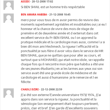
ASSIDI
- 20-12-2008 17:02
Si BEN SMAIL est un homme trés respéctable
BEN AMARA HABIBA
- 21-12-2008 10:45
merci pour vous tous de m avoir permis de revivre des
moments superbement agréables et inoubliables.oui j ai eu l
honneur et la chance de vivre des mois de stage de
première et de deuxième année et d externat dans cet
excellent service du Pr BEN ISMAIL ou l on apprend la
pratique médicale et la cardiologie mais aussi, comme l a si
bien dit mon ami Mechmech, la rigueur l efficacité et la
ponctualité.je suis fière d avoir vécu dans le service de MR
BEN ISMAIL,que je ne quittais que pour aller au cours, et
surtout que si MOHAMED,qui etait notre idole, se rappelle
chaque fois qu il rencontre mon pére que habiba a été une
de ses jeunes étudiants.j en ai les larmes aux yeux.oui son
service avait été une grande école de médecine et de
cardiologie et aussi d humanisme .je le remercie et l en
félicite.
CHADLI DZIRI
- 22-12-2008 22:59
j\'ai été son externe l\'année universitaire 1973/ 1974, j\'ai
appris dans son service la rigueur, la ponctualité et la
sémiologie.Son enseignement était toujours pertinent,
précis, clair et bref. J\'en garde d\'excellents souvenirs.