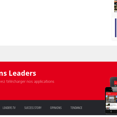
ons Leaders
ez télécharger nos applications
LEADERS TV
SUCCESS STORY
OPINIONS
TENDANCE