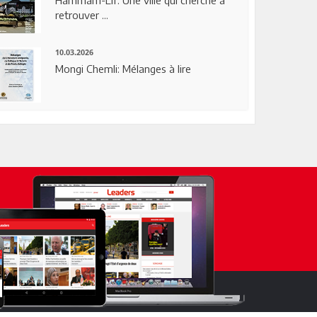
Hammam-Lif: Une ville qui cherche à
retrouver ...
10.03.2026
Mongi Chemli: Mélanges à lire