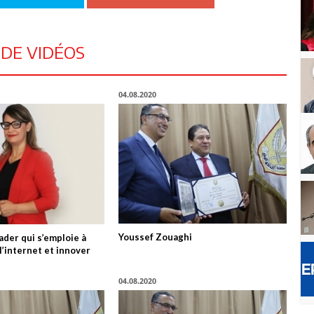
 DE VIDÉOS
04.08.2020
Youssef Zouaghi
der qui s’emploie à
’internet et innover
04.08.2020