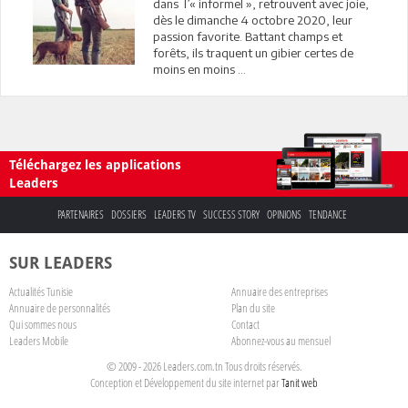
dans l’« informel », retrouvent avec joie,
dès le dimanche 4 octobre 2020, leur
passion favorite. Battant champs et
forêts, ils traquent un gibier certes de
moins en moins ...
Téléchargez les applications
Leaders
PARTENAIRES
DOSSIERS
LEADERS TV
SUCCESS STORY
OPINIONS
TENDANCE
SUR LEADERS
Actualités Tunisie
Annuaire des entreprises
Annuaire de personnalités
Plan du site
Qui sommes nous
Contact
Leaders Mobile
Abonnez-vous au mensuel
© 2009 - 2026 Leaders.com.tn Tous droits réservés.
Conception et Développement du site internet par
Tanit web