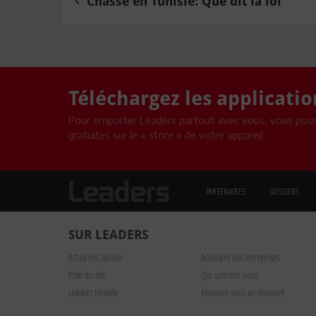
Chasse en Tunisie: Que dit la loi
Téléchargez les applicati
Pour emporter Leaders partout avec vous, vous pouv
gratuites sur le « store » de votre appareil.
PARTENAIRES
DOSSIERS
SUR LEADERS
Actualités Tunisie
Annuaire des entreprises
Plan du site
Qui sommes nous
Leaders Mobile
Abonnez-vous au mensuel