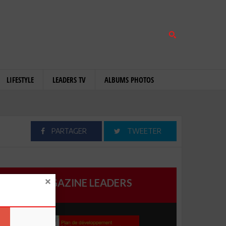
LIFESTYLE
LEADERS TV
ALBUMS PHOTOS
PARTAGER
TWEETER
MAGAZINE LEADERS