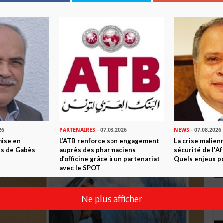
26
PARTENAIRES
- 07.08.2026
NEWS
- 07.08.2026
mise en
L’ATB renforce son engagement
La crise malien
is de Gabès
auprès des pharmaciens
sécurité de l'A
d’officine grâce à un partenariat
Quels enjeux po
avec le SPOT
Ne plus afficher