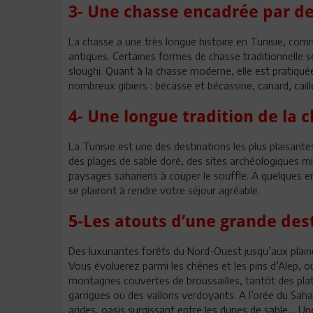
3- Une chasse encadrée par d
La chasse a une très longue histoire en Tunisie, com
antiques. Certaines formes de chasse traditionnelle s
sloughi. Quant à la chasse moderne, elle est pratiqué
nombreux gibiers : bécasse et bécassine, canard, caille
4- Une longue tradition de la 
La Tunisie est une des destinations les plus plaisant
des plages de sable doré, des sites archéologiques mi
paysages sahariens à couper le souffle. A quelques e
se plairont à rendre votre séjour agréable.
5-Les atouts d’une grande des
Des luxuriantes forêts du Nord-Ouest jusqu’aux plain
Vous évoluerez parmi les chênes et les pins d’Alep, 
montagnes couvertes de broussailles, tantôt des pla
garrigues ou des vallons verdoyants. A l’orée du Sa
arides, oasis surgissant entre les dunes de sable… Un