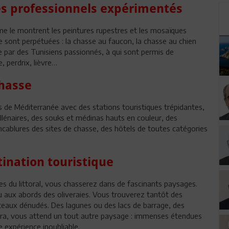
es professionnels expérimentés
me le montrent les peintures rupestres et les mosaïques
e sont perpétuées : la chasse au faucon, la chasse au chien
e par des Tunisiens passionnés, à qui sont permis de
, perdrix, lièvre…
chasse
es de Méditerranée avec des stations touristiques trépidantes,
llénaires, des souks et médinas hauts en couleur, des
ncablures des sites de chasse, des hôtels de toutes catégories
tination touristique
es du littoral, vous chasserez dans de fascinants paysages.
ou aux abords des oliveraies. Vous trouverez tantôt des
teaux dénudés. Des lagunes ou des lacs de barrage, des
hara, vous attend un tout autre paysage : immenses étendues
e expérience inoubliable.