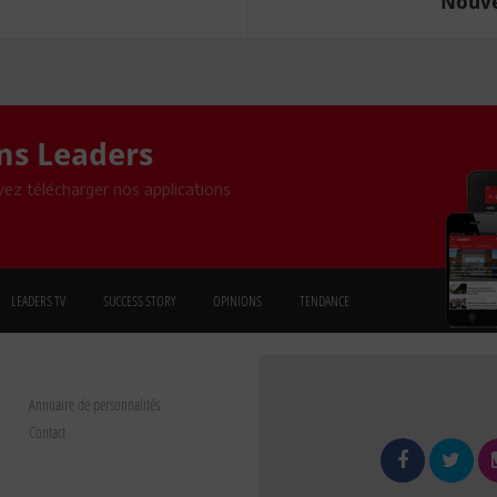
Nouve
ons Leaders
ez télécharger nos applications
LEADERS TV
SUCCESS STORY
OPINIONS
TENDANCE
Annuaire de personnalités
Contact