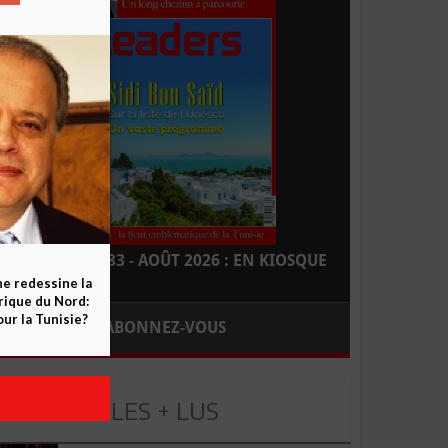
LEADERS N° 183 - AOÛT 2026 : EN KIOSQUE
ne redessine la
frique du Nord:
ur la Tunisie?
ABONNEZ-VOUS
LES + LUS