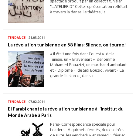
spectacle produit par un collectif tunisien
“L’ATELIER D” Cette représentation reflétait
à travers la danse, le théâtre, la ...
TENDANCE
- 21.03.2011
La révolution tunisienne en 58 films: Silence, on tourne!
« Il était une fois dans l’ouest » de la
Tunisie, un « Braveheart » dénommé
Mohamed Bouazizi, un marchand ambulant
et « Diplômé » de Sidi Bouzid, vivant « La
grande illusion » , dans « ...
TENDANCE
- 07.02.2011
El Farabi chante la révolution tunisienne à l'Institut du
Monde Arabe à Paris
Paris- Correspondance spéciale pour
Leaders - A guichets fermés, deux soirées
de suite, les vendredi 4 et samedi 5 février,