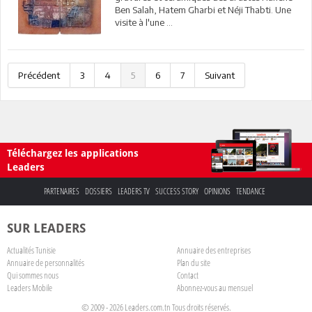
Ben Salah, Hatem Gharbi et Néji Thabti. Une
visite à l'une ...
Précédent
3
4
5
6
7
Suivant
Téléchargez les applications
Leaders
PARTENAIRES
DOSSIERS
LEADERS TV
SUCCESS STORY
OPINIONS
TENDANCE
SUR LEADERS
Actualités Tunisie
Annuaire des entreprises
Annuaire de personnalités
Plan du site
Qui sommes nous
Contact
Leaders Mobile
Abonnez-vous au mensuel
© 2009 - 2026 Leaders.com.tn Tous droits réservés.