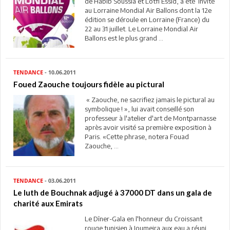
de Habib Soussia et Lotfi Essid, a été invité
au Lorraine Mondial Air Ballons dont la 12e
édition se déroule en Lorraine (France) du
22 au 31 juillet. Le Lorraine Mondial Air
Ballons est le plus grand ...
TENDANCE
- 10.06.2011
Foued Zaouche toujours fidèle au pictural
« Zaouche, ne sacrifiez jamais le pictural au
symbolique ! », lui avait conseillé son
professeur à l'atelier d'art de Montparnasse
après avoir visité sa première exposition à
Paris. «Cette phrase, notera Fouad
Zaouche, ...
TENDANCE
- 03.06.2011
Le luth de Bouchnak adjugé à 37000 DT dans un gala de
charité aux Emirats
Le Dîner-Gala en l'honneur du Croissant
rouge tunisien à Joumeira aux eau a réuni