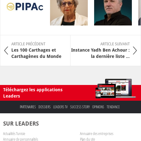
ARTICLE PRÉCÉDENT
ARTICLE SUIVANT
Les 100 Carthages et
Instance Yadh Ben Achour :
Carthagènes du Monde
la dernière liste ...
Téléchargez les applications
Leaders
PARTENAIRES
DOSSIERS
LEADERS TV
SUCCESS STORY
OPINIONS
TENDANCE
SUR LEADERS
Actualités Tunisie
Annuaire des entreprises
Annuaire de personnalités
Plan du site