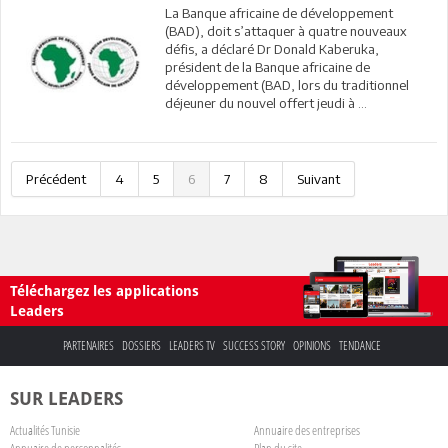
La Banque africaine de développement
(BAD), doit s’attaquer à quatre nouveaux
défis, a déclaré Dr Donald Kaberuka,
président de la Banque africaine de
développement (BAD, lors du traditionnel
déjeuner du nouvel offert jeudi à ...
Précédent
4
5
6
7
8
Suivant
Téléchargez les applications
Leaders
PARTENAIRES
DOSSIERS
LEADERS TV
SUCCESS STORY
OPINIONS
TENDANCE
SUR LEADERS
Actualités Tunisie
Annuaire des entreprises