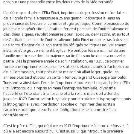
nos jours une passerelle entre les deux rives de la Méditerranée.
L’arrière-grand-père d’Elia Finzi, imprimeur de profession et fondateur
de la lignée familiale tunisoise a 25 ans quand il débarque à Tunis en
provenance de Livourne, comme réfugié politique. Comme beaucoup de
jeunes de sa génération, il était un fervent partisan de l’unité italienne et
des idées laïques, révolutionnaires pour l’époque, de Mazzini, et surtout
de Garibaldi, artisan de l’unité italienne. Julio Finzi ne tarde pas à devenir
une sorte d’agent de liaison entre les réfugiés politiques nouvellement
installés et le gouvernement beylical. Rejoint par les siens, il fonde une
famille nombreuse dont la majeure partie fait souche dans sa nouvelle
patrie. Dès la première année de son installation, en 1829, ce pionnier
fonde une imprimerie. Les premiers ateliers étaient situés à l’actuelle rue
de la Commission, tout près de sa maison où allait loger, quelques
années plus tard et pour un certain temps, le grand Giuseppe Garibaldi.
Tunis entra ainsi dans l’ère de l’imprimerie moderne. Le grand-père d’Elia
Fizi, Vittorio, qui a repris en main l’entreprise familiale, diversifie
l’activité en l’étendant à la librairie et à la reliure mais doit attendre
jusqu’en 1879 l’autorisation beylicale pour introduire la typographie, puis
la lithographie, avec interdiction absolue d’imprimer des écrits à
caractère politique, assortie de l’obligation de se soumettre à un
contrôle strict…
C’est le père d’Elia, qui déplace en 1913 l’imprimerie à la rue de Russie, là
où elle est encore aujourd’hui. C’est aussi lui qui introduit la première