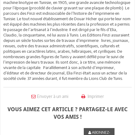
machine linotype en Tunisie, en 1905, une grande avancée technologique
pour l’époque (procédé de clavier gravant sur une plaque de plomb). Le
parcours des Finzi est indissociable de l’histoire de l’imprimerie en
Tunisie. Le tout nouvel établissement de Douar Hicher qui porte leur nom
est équipé des machines les plus récentes dans la profession et a permis
le passage de l’artisanat à l’industrie. Il est dirigé par le fils d’Elia,
Claudio, la cinquantaine, né lui aussi à Tunis. Les Editions Finzi assuraient
depuis un siècle toutes sortes de travaux d’imprimerie : livres, journaux,
revues, outre des travaux administratifs, scientifiques, culturels et
politiques en caractères latins, arabes, hébraïques, et cyrilliques. De
nombreuses grandes figures de Tunis y avaient défilé pour le suivi de
l’impression de leurs travaux. Ils sont donc, à ce titre, une mémoire
vivante de la capitale. Parallèlement à son activité d’imprimeur,
d’éditeur et de directeur de journal, Elia Finzi était aussi un acteur de la
société civile. 37 années durant, il fut membre du Lions Club de Tunis.
Envoyer à un ami
Imprimer
VOUS AIMEZ CET ARTICLE ? PARTAGEZ-LE AVEC
VOS AMIS !
ABONNEZ-