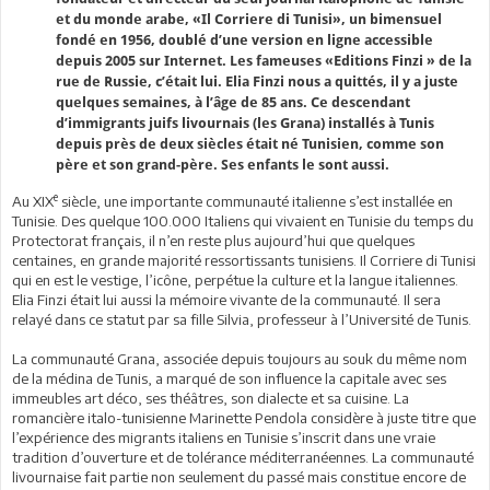
et du monde arabe, «Il Corriere di Tunisi», un bimensuel
fondé en 1956, doublé d’une version en ligne accessible
depuis 2005 sur Internet. Les fameuses «Editions Finzi » de la
rue de Russie, c’était lui. Elia Finzi nous a quittés, il y a juste
quelques semaines, à l’âge de 85 ans. Ce descendant
d’immigrants juifs livournais (les Grana) installés à Tunis
depuis près de deux siècles était né Tunisien, comme son
père et son grand-père. Ses enfants le sont aussi.
e
Au XIX
siècle, une importante communauté italienne s’est installée en
Tunisie. Des quelque 100.000 Italiens qui vivaient en Tunisie du temps du
Protectorat français, il n’en reste plus aujourd’hui que quelques
centaines, en grande majorité ressortissants tunisiens. Il Corriere di Tunisi
qui en est le vestige, l’icône, perpétue la culture et la langue italiennes.
Elia Finzi était lui aussi la mémoire vivante de la communauté. Il sera
relayé dans ce statut par sa fille Silvia, professeur à l’Université de Tunis.
La communauté Grana, associée depuis toujours au souk du même nom
de la médina de Tunis, a marqué de son influence la capitale avec ses
immeubles art déco, ses théâtres, son dialecte et sa cuisine. La
romancière italo-tunisienne Marinette Pendola considère à juste titre que
l’expérience des migrants italiens en Tunisie s’inscrit dans une vraie
tradition d’ouverture et de tolérance méditerranéennes. La communauté
livournaise fait partie non seulement du passé mais constitue encore de