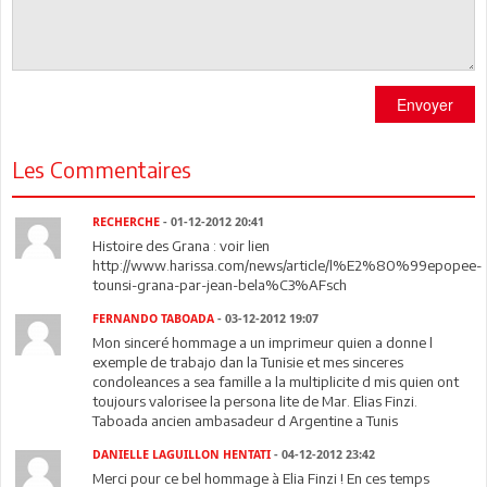
Envoyer
Les Commentaires
RECHERCHE
- 01-12-2012 20:41
Histoire des Grana : voir lien
http://www.harissa.com/news/article/l%E2%80%99epopee-
tounsi-grana-par-jean-bela%C3%AFsch
FERNANDO TABOADA
- 03-12-2012 19:07
Mon sinceré hommage a un imprimeur quien a donne l
exemple de trabajo dan la Tunisie et mes sinceres
condoleances a sea famille a la multiplicite d mis quien ont
toujours valorisee la persona lite de Mar. Elias Finzi.
Taboada ancien ambasadeur d Argentine a Tunis
DANIELLE LAGUILLON HENTATI
- 04-12-2012 23:42
Merci pour ce bel hommage à Elia Finzi ! En ces temps