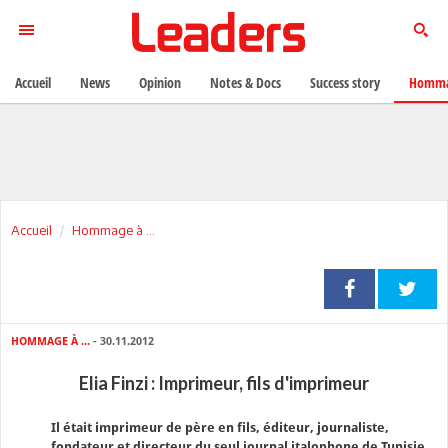
Accueil
News
Opinion
Notes & Docs
Success story
Homma
Accueil
Hommage à ...
HOMMAGE À ...
- 30.11.2012
Elia Finzi : Imprimeur, fils d'imprimeur
Il était imprimeur de père en fils, éditeur, journaliste,
fondateur et directeur du seul journal italophone de Tunisie