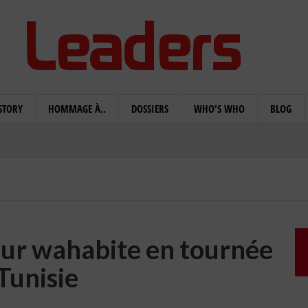
STORY
HOMMAGE À..
DOSSIERS
WHO'S WHO
BLOG
eur wahabite en tournée
Tunisie