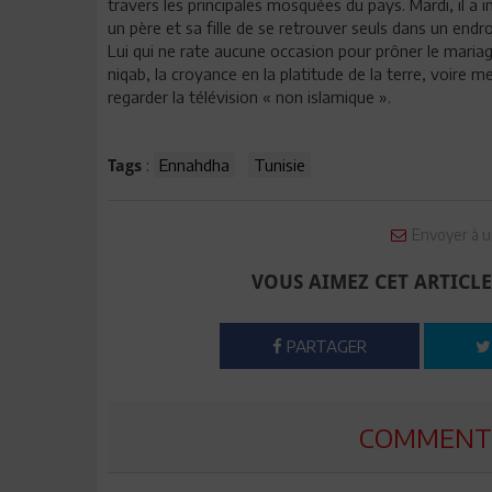
travers les principales mosquées du pays. Mardi, il a
un père et sa fille de se retrouver seuls dans un en
Lui qui ne rate aucune occasion pour prôner le mariage 
niqab, la croyance en la platitude de la terre, voire 
regarder la télévision « non islamique ».
:
Ennahdha
Tunisie
Tags
Envoyer à u
VOUS AIMEZ CET ARTICLE
PARTAGER
COMMENTE