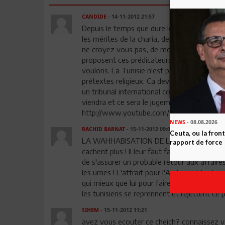
CANDIDE
- 14-11-2012 21:57
Depuis le temps que dure le baratin de ces 
les mérites de la charia, de l'excision des
ne croyez vous pas, de montrer le vrai visa
proposent ces prédicateurs véreux. Regardez
voulons. La Tunisie n'est pas un pays de b
prétextes religieux. Ca devient intolérable
un tribunal international comme les crimine
viendra et ce sera le jugement de Dieu. Vous
http://www.youtube.com/watch?feature
NEWS
- 08.08.2026
RACHID BARNAT
- 15-11-2012 09:06
Ceuta, ou la fro
LA WAHHABISATION DE LA TUNISIE SE POU
rapport de force
cachent plus ! Il leur faut faire vite de sem
de s'assurer un probable retour aux affaires
les urnes ! L'attrait pour l'Arabie est le c
qui mieux que lui pour faire du prosélytism
les tunisiens se reprennent et rejettent ce p
SIHEM
- 15-11-2012 11:21
avez vous ecouter ce cheich? connaissez vo