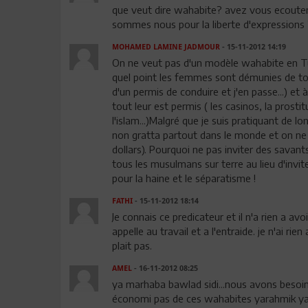
que veut dire wahabite? avez vous ecouter 
sommes nous pour la liberte d'expressions
MOHAMED LAMINE JADMOUR
- 15-11-2012 14:19
On ne veut pas d'un modèle wahabite en Tuni
quel point les femmes sont démunies de tou
d'un permis de conduire et j'en passe...) et 
tout leur est permis ( les casinos, la prostit
l'islam...)Malgré que je suis pratiquant de 
non gratta partout dans le monde et on ne 
dollars). Pourquoi ne pas inviter des sava
tous les musulmans sur terre au lieu d'invit
pour la haine et le séparatisme !
FATHI
- 15-11-2012 18:14
Je connais ce predicateur et il n'a rien a a
appelle au travail et a l'entraide. je n'ai ri
plait pas.
AMEL
- 16-11-2012 08:25
ya marhaba bawlad sidi...nous avons besoin 
économi pas de ces wahabites yarahmik ya 