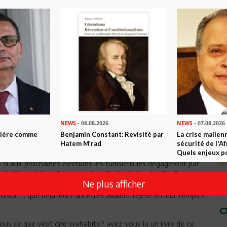
prédicateurs qui viennent les uns après les autres nous vanter
 femmes et de leur complémentarité à l'homme, il serait temps
ge de ce que pourrait être notre avenir. Voilà ce que nous
 et jugez si c'est cela notre éducation et si c'est que nous
arbares qui se nourrissent de spectacles abominables sous des
 et insupportable. Ces barbares devraient être condamnés par
ls de guerre. Puissants ou misérables, un jour votre tour
 paierez tout le mal que vous avez fait sur terre.
=player_embedded&v=wVMx93zi45o
NEWS
- 08.08.2026
NEWS
- 07.08.2026
ntière comme
Benjamin Constant: Revisité par
La crise malien
RSUIT et S’ACCÉLÈRE ! Ghannouchi et ses hommes ne s'en
Hatem M’rad
sécurité de l'A
er le poison wahhabi dans la société tunisienne ... seul moyen
Quels enjeux po
 si aux prochaines élections les tunisiens les dégageront par
hoix de Noureddine Khedmi ancien étudiant chez les Ibn Saoud :
Ne plus afficher
e à ce à quoi il a été formaté ? ! Lamentable ! Vivement que
oison ... que déjà leurs ancêtres avaient rejeté en leur temps !!
us ce que veut dire wahabite? avez vous lu un livre de ce