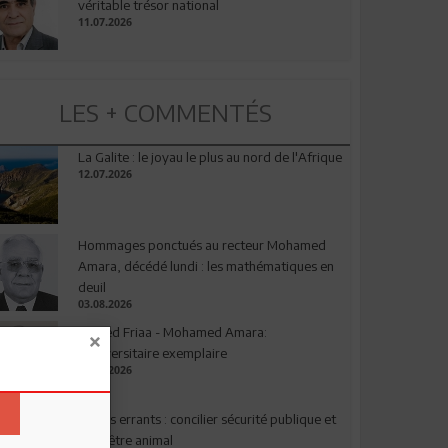
véritable trésor national
11.07.2026
LES + COMMENTÉS
La Galite : le joyau le plus au nord de l'Afrique
12.07.2026
Hommages ponctués au recteur Mohamed
Amara, décédé lundi : les mathématiques en
deuil
03.08.2026
Ahmed Friaa - Mohamed Amara:
l’Universitaire exemplaire
04.08.2026
Chiens errants : concilier sécurité publique et
bien-être animal