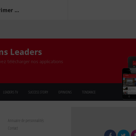
imer ...
ons Leaders
ez télécharger nos applications
LEADERS TV
SUCCESS STORY
OPINIONS
TENDANCE
Annuaire de personnalités
Contact