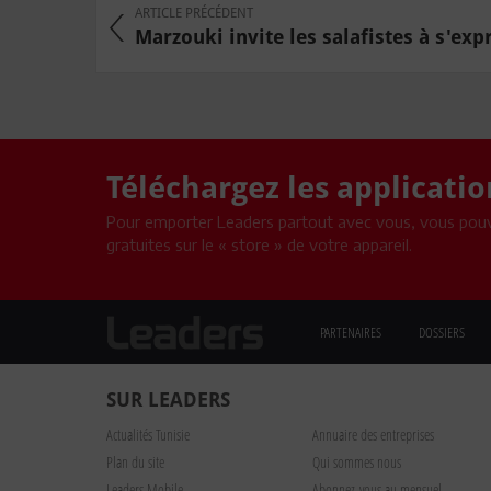
ARTICLE PRÉCÉDENT
Marzouki invite les salafistes à s'expr
Téléchargez les applicati
Pour emporter Leaders partout avec vous, vous pouv
gratuites sur le « store » de votre appareil.
PARTENAIRES
DOSSIERS
SUR LEADERS
Actualités Tunisie
Annuaire des entreprises
Plan du site
Qui sommes nous
Leaders Mobile
Abonnez-vous au mensuel