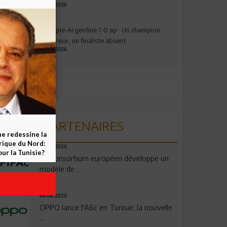
17.07.2026
Espagne-Argentine 1-0 ap : Un champion
valeureux, un finaliste absent
19.07.2026
PARTENAIRES
ne redessine la
frique du Nord:
06.08.2026
ur la Tunisie?
Un consortium européen développe un
modèle de ...
04.08.2026
OPPO lance l'A6c en Tunisie: la nouvelle
...