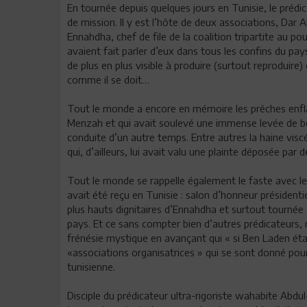
En tournée depuis quelques jours en Tunisie, le préd
de mission. Il y est l’hôte de deux associations, Dar 
Ennahdha, chef de file de la coalition tripartite au p
avaient fait parler d’eux dans tous les confins du pa
de plus en plus visible à produire (surtout reproduire
comme il se doit…
Tout le monde a encore en mémoire les prêches enf
Menzah et qui avait soulevé une immense levée de bo
conduite d’un autre temps. Entre autres la haine viscér
qui, d’ailleurs, lui avait valu une plainte déposée par 
Tout le monde se rappelle également le faste avec le
avait été reçu en Tunisie : salon d’honneur présidentie
plus hauts dignitaires d’Ennahdha et surtout tournée «
pays. Et ce sans compter bien d’autres prédicateurs, 
frénésie mystique en avançant qui « si Ben Laden étai
«associations organisatrices » qui se sont donné pour
tunisienne.
Disciple du prédicateur ultra-rigoriste wahabite Abdul-