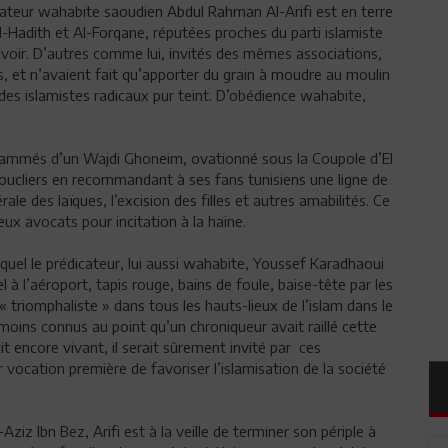
icateur wahabite saoudien Abdul Rahman Al-Arifi est en terre
Al-Hadith et Al-Forqane, réputées proches du parti islamiste
ouvoir. D’autres comme lui, invités des mêmes associations,
ys, et n’avaient fait qu’apporter du grain à moudre au moulin
) des islamistes radicaux pur teint. D’obédience wahabite,
lammés d’un Wajdi Ghoneim, ovationné sous la Coupole d’El
ucliers en recommandant à ses fans tunisiens une ligne de
ale des laïques, l’excision des filles et autres amabilités. Ce
deux avocats pour incitation à la haine.
quel le prédicateur, lui aussi wahabite, Youssef Karadhaoui
l à l’aéroport, tapis rouge, bains de foule, baise-tête par les
 triomphaliste » dans tous les hauts-lieux de l’islam dans le
moins connus au point qu’un chroniqueur avait raillé cette
t encore vivant, il serait sûrement invité par ces
 vocation première de favoriser l’islamisation de la société
Aziz Ibn Bez, Arifi est à la veille de terminer son périple à