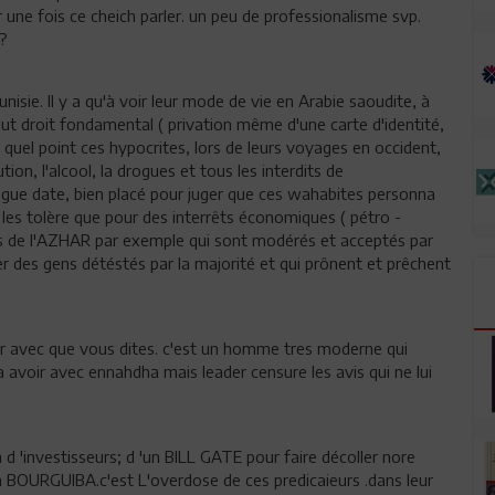
une fois ce cheich parler. un peu de professionalisme svp.
 ?
sie. Il y a qu'à voir leur mode de vie en Arabie saoudite, à
t droit fondamental ( privation même d'une carte d'identité,
à quel point ces hypocrites, lors de leurs voyages en occident,
ution, l'alcool, la drogues et tous les interdits de
longue date, bien placé pour juger que ces wahabites personna
les tolère que pour des interrêts économiques ( pétro -
nts de l'AZHAR par exemple qui sont modérés et acceptés par
er des gens détéstés par la majorité et qui prônent et prêchent
voir avec que vous dites. c'est un homme tres moderne qui
en a avoir avec ennahdha mais leader censure les avis qui ne lui
d 'investisseurs; d 'un BILL GATE pour faire décoller nore
BOURGUIBA.c'est L'overdose de ces predicaieurs .dans leur