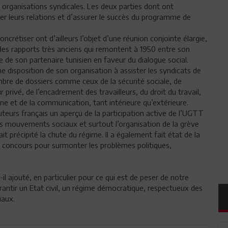
organisations syndicales. Les deux parties dont ont
er leurs relations et d’assurer le succès du programme de
rétiser ont d’ailleurs l’objet d’une réunion conjointe élargie,
 des rapports très anciens qui remontent à 1950 entre son
ve de son partenaire tunisien en faveur du dialogue social.
ine disposition de son organisation à assister les syndicats de
mbre de dossiers comme ceux de la sécurité sociale, de
privé, de l’encadrement des travailleurs, du droit du travail,
rne et de la communication, tant intérieure qu’extérieure.
teurs français un aperçu de la participation active de l’UGTT
des mouvements sociaux et surtout l’organisation de la grève
it précipité la chute du régime. Il a également fait état de la
n concours pour surmonter les problèmes politiques,
l ajouté, en particulier pour ce qui est de peser de notre
arantir un Etat civil, un régime démocratique, respectueux des
iaux.