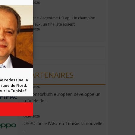
17.07.2026
Espagne-Argentine 1-0 ap : Un champion
valeureux, un finaliste absent
19.07.2026
PARTENAIRES
ne redessine la
frique du Nord:
06.08.2026
ur la Tunisie?
Un consortium européen développe un
modèle de ...
04.08.2026
OPPO lance l'A6c en Tunisie: la nouvelle
...