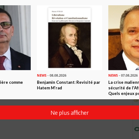
NEWS
- 08.08.2026
NEWS
- 07.08.2026
ntière comme
Benjamin Constant: Revisité par
La crise malien
Hatem M’rad
sécurité de l'A
Quels enjeux po
Ne plus afficher