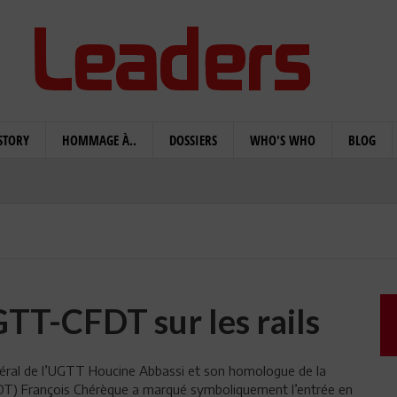
STORY
HOMMAGE À..
DOSSIERS
WHO'S WHO
BLOG
TT-CFDT sur les rails
général de l’UGTT Houcine Abbassi et son homologue de la
FDT) François Chérèque a marqué symboliquement l’entrée en