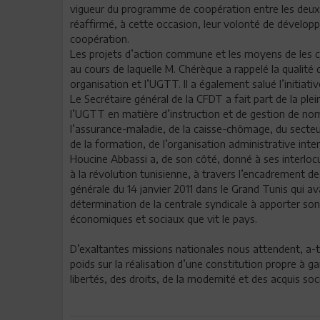
vigueur du programme de coopération entre les deux 
réaffirmé, à cette occasion, leur volonté de développ
coopération.
Les projets d’action commune et les moyens de les conc
au cours de laquelle M. Chérèque a rappelé la qualité
organisation et l’UGTT. Il a également salué l’initiati
Le Secrétaire général de la CFDT a fait part de la ple
l’UGTT en matière d’instruction et de gestion de no
l’assurance-maladie, de la caisse-chômage, du secteur 
de la formation, de l’organisation administrative inte
Houcine Abbassi a, de son côté, donné à ses interlocu
à la révolution tunisienne, à travers l’encadrement 
générale du 14 janvier 2011 dans le Grand Tunis qui ava
détermination de la centrale syndicale à apporter so
économiques et sociaux que vit le pays.
D’exaltantes missions nationales nous attendent, a-t-i
poids sur la réalisation d’une constitution propre à g
libertés, des droits, de la modernité et des acquis soc