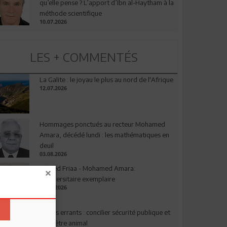
qu’elle pense ? L’apport d’Ibn al-Haytham à la
méthode scientifique
10.07.2026
LES + COMMENTÉS
La Galite : le joyau le plus au nord de l'Afrique
12.07.2026
Hommages ponctués au recteur Mohamed
Amara, décédé lundi : les mathématiques en
deuil
03.08.2026
Ahmed Friaa - Mohamed Amara:
l’Universitaire exemplaire
04.08.2026
Chiens errants : concilier sécurité publique et
bien-être animal