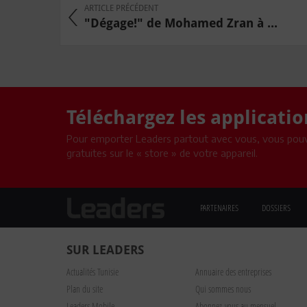
ARTICLE PRÉCÉDENT
"Dégage!" de Mohamed Zran à ...
Téléchargez les applicati
Pour emporter Leaders partout avec vous, vous pouv
gratuites sur le « store » de votre appareil.
PARTENAIRES
DOSSIERS
SUR LEADERS
Actualités Tunisie
Annuaire des entreprises
Plan du site
Qui sommes nous
Leaders Mobile
Abonnez-vous au mensuel