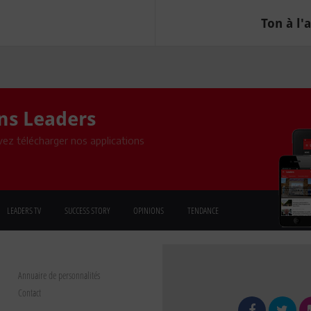
Ton à l'
ons Leaders
ez télécharger nos applications
LEADERS TV
SUCCESS STORY
OPINIONS
TENDANCE
Annuaire de personnalités
Contact