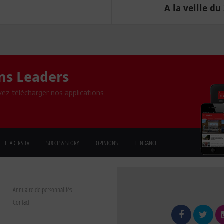
A la veille du
ons Leaders
ez télécharger nos applications
LEADERS TV
SUCCESS STORY
OPINIONS
TENDANCE
Annuaire de personnalités
Contact