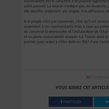
souveraineté est le caractère d’un pouvoir suprême q
autre pouvoir. La source n’indique pas, en revanche, 
elle identifie seulement une origine. A la différence 
Si le peuple n’est pas souverain, c’est qu’il est soumi
seulement à ses représentants mais à ceux qui prétendro
de concevoir la démocratie et l’instauration de l’Etat
et sa pleine souveraineté usurpée. La Tunisie dont la 
premier pays arabe à s’être doté en 1861 d’une Consti
Envoyer à u
VOUS AIMEZ CET ARTICLE
PARTAGER