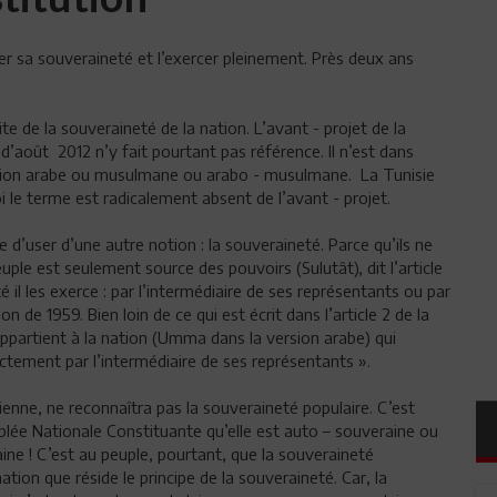
rer sa souveraineté et l’exercer pleinement. Près deux ans
e de la souveraineté de la nation. L’avant - projet de la
 d’août 2012 n’y fait pourtant pas référence. Il n’est dans
 nation arabe ou musulmane ou arabo - musulmane. La Tunisie
oi le terme est radicalement absent de l’avant - projet.
e d’user d’une autre notion : la souveraineté. Parce qu’ils ne
ple est seulement source des pouvoirs (Sulutât), dit l’article
té il les exerce : par l’intermédiaire de ses représentants ou par
n de 1959. Bien loin de ce qui est écrit dans l’article 2 de la
appartient à la nation (Umma dans la version arabe) qui
ctement par l’intermédiaire de ses représentants ».
sienne, ne reconnaîtra pas la souveraineté populaire. C’est
mblée Nationale Constituante qu’elle est auto – souveraine ou
ine ! C’est au peuple, pourtant, que la souveraineté
tion que réside le principe de la souveraineté. Car, la