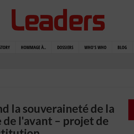
STORY
HOMMAGE À..
DOSSIERS
WHO'S WHO
BLOG
d la souveraineté de la
 de l'avant – projet de
titution