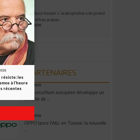
Abdelaziz Kacem: L’arabophobie s’en prend
aux chiffres arabes
09.07.2026
PARTENAIRES
2026
 résiste: les
smos à l’heure
06.08.2026
s récentes
Un consortium européen développe un
modèle de ...
04.08.2026
OPPO lance l'A6c en Tunisie: la nouvelle
...