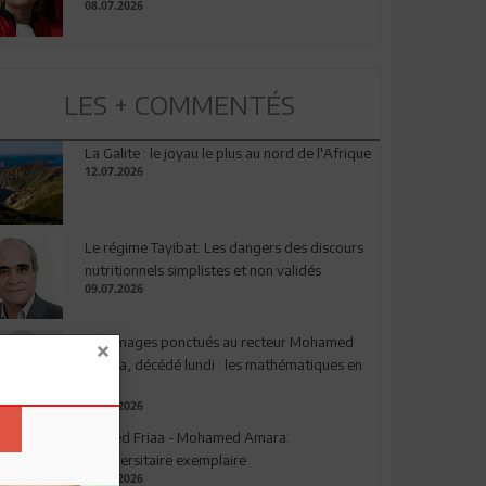
08.07.2026
LES + COMMENTÉS
La Galite : le joyau le plus au nord de l'Afrique
12.07.2026
Le régime Tayibat: Les dangers des discours
nutritionnels simplistes et non validés
09.07.2026
Hommages ponctués au recteur Mohamed
Amara, décédé lundi : les mathématiques en
deuil
03.08.2026
Ahmed Friaa - Mohamed Amara:
l’Universitaire exemplaire
04.08.2026