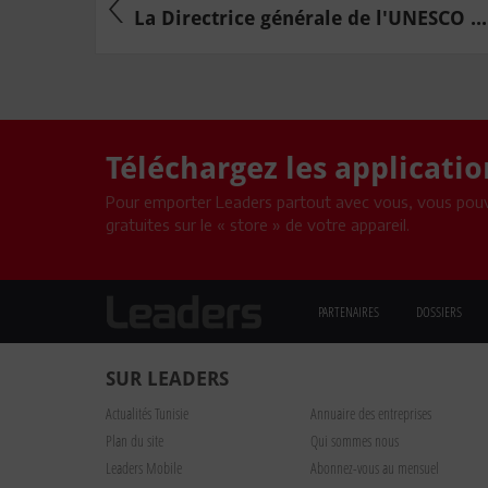
La Directrice générale de l'UNESCO ...
Téléchargez les applicati
Pour emporter Leaders partout avec vous, vous pouv
gratuites sur le « store » de votre appareil.
PARTENAIRES
DOSSIERS
SUR LEADERS
Actualités Tunisie
Annuaire des entreprises
Plan du site
Qui sommes nous
Leaders Mobile
Abonnez-vous au mensuel