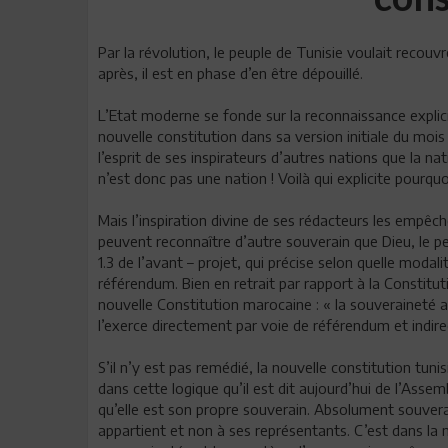
Par la révolution, le peuple de Tunisie voulait recouv
après, il est en phase d’en être dépouillé.
L’Etat moderne se fonde sur la reconnaissance explicit
nouvelle constitution dans sa version initiale du mois
l’esprit de ses inspirateurs d’autres nations que la
n’est donc pas une nation ! Voilà qui explicite pourqu
Mais l’inspiration divine de ses rédacteurs les empêch
peuvent reconnaître d’autre souverain que Dieu, le peu
1.3 de l’avant – projet, qui précise selon quelle modali
référendum. Bien en retrait par rapport à la Constitutio
nouvelle Constitution marocaine : « la souveraineté 
l’exerce directement par voie de référendum et indire
S’il n’y est pas remédié, la nouvelle constitution tuni
dans cette logique qu’il est dit aujourd’hui de l’Asse
qu’elle est son propre souverain. Absolument souvera
appartient et non à ses représentants. C’est dans la na