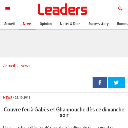
Accueil
News
Opinion
Notes & Docs
Success story
Homma
Accueil
News
NEWS
- 21.10.2012
Couvre feu à Gabès et Ghannouche dès ce dimanche
soir
Un couvre feu a été décrété dans 4 délégations du gouvernorat de