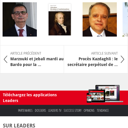
ARTICLE PRÉCÉDENT
ARTICLE SUIVANT
Marzouki et Jebali mardi au
Procès Kazdaghli : le
Bardo pour la ...
secrétaire perpétuel de ...
Téléchargez les applications
Leaders
PARTENAIRES
DOSSIERS
LEADERS TV
SUCCESS STORY
OPINIONS
TENDANCE
SUR LEADERS