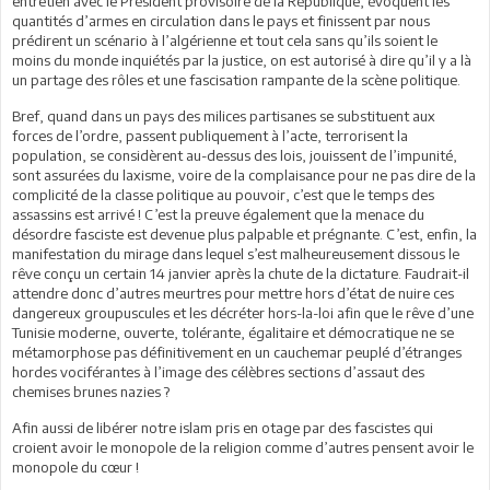
entretien avec le Président provisoire de la République, évoquent les
quantités d’armes en circulation dans le pays et finissent par nous
prédirent un scénario à l’algérienne et tout cela sans qu’ils soient le
moins du monde inquiétés par la justice, on est autorisé à dire qu’il y a là
un partage des rôles et une fascisation rampante de la scène politique.
Bref, quand dans un pays des milices partisanes se substituent aux
forces de l’ordre, passent publiquement à l’acte, terrorisent la
population, se considèrent au-dessus des lois, jouissent de l’impunité,
sont assurées du laxisme, voire de la complaisance pour ne pas dire de la
complicité de la classe politique au pouvoir, c’est que le temps des
assassins est arrivé ! C’est la preuve également que la menace du
désordre fasciste est devenue plus palpable et prégnante. C’est, enfin, la
manifestation du mirage dans lequel s’est malheureusement dissous le
rêve conçu un certain 14 janvier après la chute de la dictature. Faudrait-il
attendre donc d’autres meurtres pour mettre hors d’état de nuire ces
dangereux groupuscules et les décréter hors-la-loi afin que le rêve d’une
Tunisie moderne, ouverte, tolérante, égalitaire et démocratique ne se
métamorphose pas définitivement en un cauchemar peuplé d’étranges
hordes vociférantes à l’image des célèbres sections d’assaut des
chemises brunes nazies ?
Afin aussi de libérer notre islam pris en otage par des fascistes qui
croient avoir le monopole de la religion comme d’autres pensent avoir le
monopole du cœur !