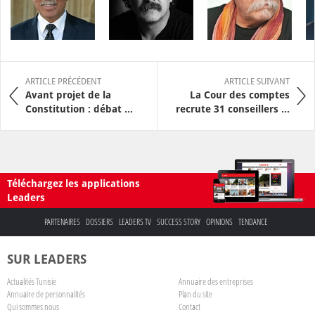
ARTICLE PRÉCÉDENT
ARTICLE SUIVANT
Avant projet de la
La Cour des comptes
Constitution : débat ...
recrute 31 conseillers ...
Téléchargez les applications
Leaders
PARTENAIRES
DOSSIERS
LEADERS TV
SUCCESS STORY
OPINIONS
TENDANCE
SUR LEADERS
Actualités Tunisie
Annuaire des entreprises
Annuaire de personnalités
Plan du site
Qui sommes nous
Contact