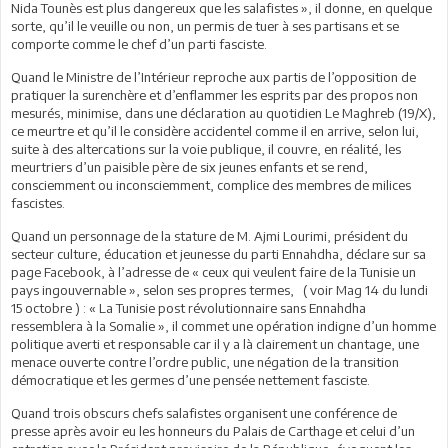
Nida Tounès est plus dangereux que les salafistes », il donne, en quelque
sorte, qu’il le veuille ou non, un permis de tuer à ses partisans et se
comporte comme le chef d’un parti fasciste.
Quand le Ministre de l’Intérieur reproche aux partis de l’opposition de
pratiquer la surenchère et d’enflammer les esprits par des propos non
mesurés, minimise, dans une déclaration au quotidien Le Maghreb (19/X),
ce meurtre et qu’il le considère accidentel comme il en arrive, selon lui,
suite à des altercations sur la voie publique, il couvre, en réalité, les
meurtriers d’un paisible père de six jeunes enfants et se rend,
consciemment ou inconsciemment, complice des membres de milices
fascistes.
Quand un personnage de la stature de M. Ajmi Lourimi, président du
secteur culture, éducation et jeunesse du parti Ennahdha, déclare sur sa
page Facebook, à l’adresse de « ceux qui veulent faire de la Tunisie un
pays ingouvernable », selon ses propres termes, ( voir Mag 14 du lundi
15 octobre ) : « La Tunisie post révolutionnaire sans Ennahdha
ressemblera à la Somalie », il commet une opération indigne d’un homme
politique averti et responsable car il y a là clairement un chantage, une
menace ouverte contre l’ordre public, une négation de la transition
démocratique et les germes d’une pensée nettement fasciste.
Quand trois obscurs chefs salafistes organisent une conférence de
presse après avoir eu les honneurs du Palais de Carthage et celui d’un