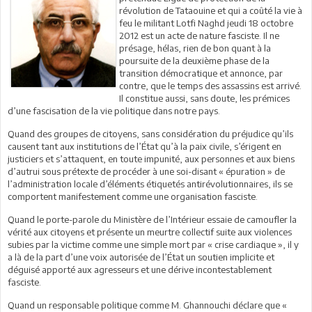
révolution de Tataouine et qui a coûté la vie à
feu le militant Lotfi Naghd jeudi 18 octobre
2012 est un acte de nature fasciste. Il ne
présage, hélas, rien de bon quant à la
poursuite de la deuxième phase de la
transition démocratique et annonce, par
contre, que le temps des assassins est arrivé.
Il constitue aussi, sans doute, les prémices
d’une fascisation de la vie politique dans notre pays.
Quand des groupes de citoyens, sans considération du préjudice qu’ils
causent tant aux institutions de l’État qu’à la paix civile, s’érigent en
justiciers et s’attaquent, en toute impunité, aux personnes et aux biens
d’autrui sous prétexte de procéder à une soi-disant « épuration » de
l’administration locale d’éléments étiquetés antirévolutionnaires, ils se
comportent manifestement comme une organisation fasciste.
Quand le porte-parole du Ministère de l’Intérieur essaie de camoufler la
vérité aux citoyens et présente un meurtre collectif suite aux violences
subies par la victime comme une simple mort par « crise cardiaque », il y
a là de la part d’une voix autorisée de l’État un soutien implicite et
déguisé apporté aux agresseurs et une dérive incontestablement
fasciste.
Quand un responsable politique comme M. Ghannouchi déclare que «