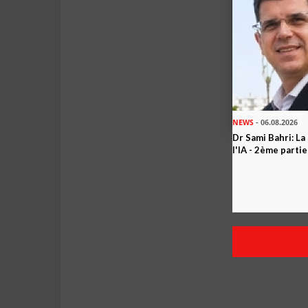
NEWS
- 06.08.2026
Dr Sami Bahri: La
l'IA - 2ème partie