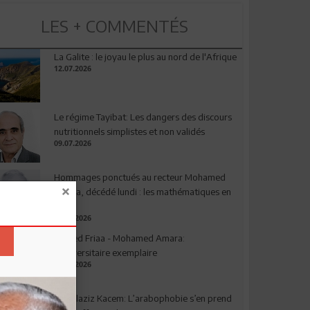
LES + COMMENTÉS
La Galite : le joyau le plus au nord de l'Afrique
12.07.2026
Le régime Tayibat: Les dangers des discours
nutritionnels simplistes et non validés
09.07.2026
Hommages ponctués au recteur Mohamed
Amara, décédé lundi : les mathématiques en
deuil
03.08.2026
Ahmed Friaa - Mohamed Amara:
l’Universitaire exemplaire
04.08.2026
Abdelaziz Kacem: L’arabophobie s’en prend