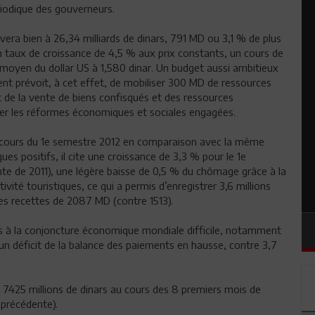
ériodique des gouverneurs.
vera bien à 26,34 milliards de dinars, 791 MD ou 3,1 % de plus
 un taux de croissance de 4,5 % aux prix constants, un cours de
rs moyen du dollar US à 1,580 dinar. Un budget aussi ambitieux
t prévoit, à cet effet, de mobiliser 300 MD de ressources
de la vente de biens confisqués et des ressources
er les réformes économiques et sociales engagées.
au cours du 1e semestre 2012 en comparaison avec la même
es positifs, il cite une croissance de 3,3 % pour le 1e
te de 2011), une légère baisse de 0,5 % du chômage grâce à la
ivité touristiques, ce qui a permis d’enregistrer 3,6 millions
des recettes de 2087 MD (contre 1513).
s à la conjoncture économique mondiale difficile, notamment
 un déficit de la balance des paiements en hausse, contre 3,7
 à 7425 millions de dinars au cours des 8 premiers mois de
précédente).