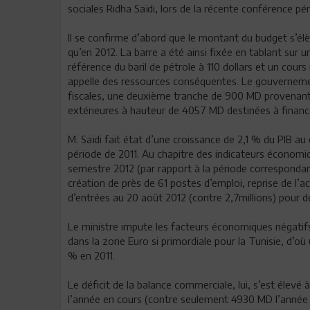
sociales Ridha Saïdi, lors de la récente conférence p
Il se confirme d’abord que le montant du budget s’élè
qu’en 2012. La barre a été ainsi fixée en tablant sur
référence du baril de pétrole à 110 dollars et un cou
appelle des ressources conséquentes. Le gouvernemen
fiscales, une deuxième tranche de 900 MD provenant 
extérieures à hauteur de 4057 MD destinées à financ
M. Saïdi fait état d’une croissance de 2,1 % du PIB 
période de 2011. Au chapitre des indicateurs économiqu
semestre 2012 (par rapport à la période correspondan
création de près de 61 postes d’emploi, reprise de l’act
d’entrées au 20 août 2012 (contre 2,7millions) pour 
Le ministre impute les facteurs économiques négatif
dans la zone Euro si primordiale pour la Tunisie, d’où
% en 2011.
Le déficit de la balance commerciale, lui, s’est élevé
l’année en cours (contre seulement 4930 MD l’année 