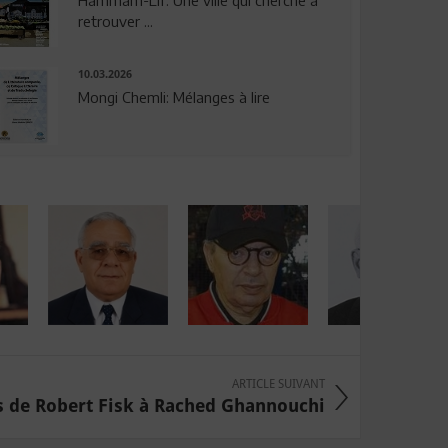
Hammam-Lif: Une ville qui cherche à
retrouver ...
10.03.2026
Mongi Chemli: Mélanges à lire
ARTICLE SUIVANT
s de Robert Fisk à Rached Ghannouchi