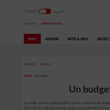
العربية
Français
Newsletter
ABONNEZ-VOUS
NEWS
OPINION
NOTES & DOCS
SUCCESS 
Accueil
News
NEWS
- 18.10.2012
Un budge
Le voile se lève petit à petit sur les contours du bud
final. On en sait davantage grâce aux indications fou