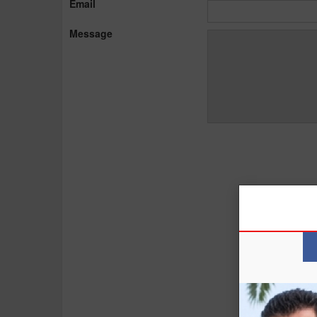
Email
Message