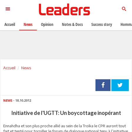
Accueil
News
Opinion
Notes & Docs
Success story
Homma
Accueil
News
NEWS
- 18.10.2012
Initiative de l'UGTT: Un boycottage inopérant
Ennahdha et son plus proche allié au sein de la Troïka le CPR auront tout
fait et tenté pour torpiller le forum de dialogue national tenu à l’initiative