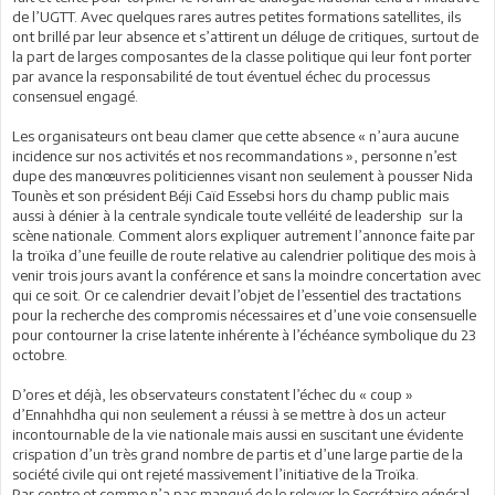
de l’UGTT. Avec quelques rares autres petites formations satellites, ils
ont brillé par leur absence et s’attirent un déluge de critiques, surtout de
la part de larges composantes de la classe politique qui leur font porter
par avance la responsabilité de tout éventuel échec du processus
consensuel engagé.
Les organisateurs ont beau clamer que cette absence « n’aura aucune
incidence sur nos activités et nos recommandations », personne n’est
dupe des manœuvres politiciennes visant non seulement à pousser Nida
Tounès et son président Béji Caïd Essebsi hors du champ public mais
aussi à dénier à la centrale syndicale toute velléité de leadership sur la
scène nationale. Comment alors expliquer autrement l’annonce faite par
la troïka d’une feuille de route relative au calendrier politique des mois à
venir trois jours avant la conférence et sans la moindre concertation avec
qui ce soit. Or ce calendrier devait l’objet de l’essentiel des tractations
pour la recherche des compromis nécessaires et d’une voie consensuelle
pour contourner la crise latente inhérente à l’échéance symbolique du 23
octobre.
D’ores et déjà, les observateurs constatent l’échec du « coup »
d’Ennahhdha qui non seulement a réussi à se mettre à dos un acteur
incontournable de la vie nationale mais aussi en suscitant une évidente
crispation d’un très grand nombre de partis et d’une large partie de la
société civile qui ont rejeté massivement l’initiative de la Troïka.
Par contre et comme n’a pas manqué de le relever le Secrétaire général