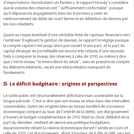
d’importations. Nonobstant ces facteurs, le rapport Moody’s considère
que le volume des réserves est ‘’ suffisamment confortable’’ puisque
qu’il dépasse les engagements dans les trois mois à venir en
remboursement de dette de court terme et en détention de devises par
les non-résidents.
Quant au risque éventuel d’une véritable fuite de capitaux financiers vers
l’extérieur fragilisant la gestion de devises, le rapport le néglige puisque
le compte capital n’est jusqu’alors pas ouvert d’une part, et la part du
capital étranger en portefeuille est encore très réduite d’une seconde.
Delà à comparer le niveau des réserves à celui de 2010 ou même à dire
que c’est le niveau ‘’le moins élevé du siècle’’, sans en prendre en compte
les éléments inhérents, serait une interprétation manquant de
fondements.
II- Le déficit budgétaire : origines et perspectives
Le solde public est structurellement déficitaire mais soutenable sur la
longue période. C'est-à-dire que son niveau se situe dans des intervalles
raisonnables. Outre ses origines liées au niveau modéré de croissance
économique comparé au taux de l’intérêt de la dette, son élargissement
à travers le budget complémentaire de 2012 était un choix délibéré de la
part du décideur, mettant en œuvre une politique budgétaire
expansionniste ciblant la relance économique durant l’année en cours et
celle de 2013. Cet élargissement, allant à hauteur de 6,6% du PIB, ne s’est