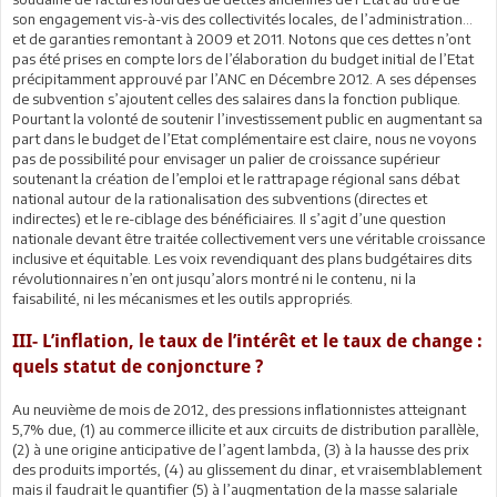
son engagement vis-à-vis des collectivités locales, de l’administration…
et de garanties remontant à 2009 et 2011. Notons que ces dettes n’ont
pas été prises en compte lors de l’élaboration du budget initial de l’Etat
précipitamment approuvé par l’ANC en Décembre 2012. A ses dépenses
de subvention s’ajoutent celles des salaires dans la fonction publique.
Pourtant la volonté de soutenir l’investissement public en augmentant sa
part dans le budget de l’Etat complémentaire est claire, nous ne voyons
pas de possibilité pour envisager un palier de croissance supérieur
soutenant la création de l’emploi et le rattrapage régional sans débat
national autour de la rationalisation des subventions (directes et
indirectes) et le re-ciblage des bénéficiaires. Il s’agit d’une question
nationale devant être traitée collectivement vers une véritable croissance
inclusive et équitable. Les voix revendiquant des plans budgétaires dits
révolutionnaires n’en ont jusqu’alors montré ni le contenu, ni la
faisabilité, ni les mécanismes et les outils appropriés.
III- L’inflation, le taux de l’intérêt et le taux de change :
quels statut de conjoncture ?
Au neuvième de mois de 2012, des pressions inflationnistes atteignant
5,7% due, (1) au commerce illicite et aux circuits de distribution parallèle,
(2) à une origine anticipative de l’agent lambda, (3) à la hausse des prix
des produits importés, (4) au glissement du dinar, et vraisemblablement
mais il faudrait le quantifier (5) à l’augmentation de la masse salariale