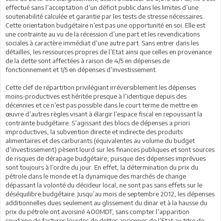
effectué sans l’acceptation d’un déficit public dans les limites d’une
soutenabilité calculée et garantie par les tests de stresse nécessaires.
Cette orientation budgétaire n’est pas une opportunité en soi. Elle est
une contrainte au vu de la récession d’une part et les revendications
sociales à caractère immédiat d’une autre part. Sans entrer dans les
détailles, les ressources propres de l’Etat ainsi que celles en provenance
de la dette sont affectées à raison de 4/5 en dépenses de
fonctionnement et 1/5 en dépenses d’investissement.
Cette clef de répartition privilégiant irréversiblement les dépenses
moins-productives est héritée presque à l’identique depuis des
décennies et ce n’est pas possible dans le court terme de mettre en
œuvre d’autres règles visant à élargir l’espace fiscal en repoussant la
contrainte budgétaire. S’agissant des blocs de dépenses a priori
improductives, la subvention directe et indirecte des produits
alimentaires et des carburants (équivalentes au volume du budget
d’investissement) pèsent lourd sur les finances publiques et sont sources
de risques de dérapage budgétaire, puisque des dépenses imprévues
sont toujours à l’ordre du jour. En effet, la détermination du prix du
pétrole dans le monde et la dynamique des marchés de change
dépassant la volonté du décideur local, ne sont pas sans effets sur le
déséquilibre budgétaire. Jusqu’au mois de septembre 2012, les dépenses
additionnelles dues seulement au glissement du dinar et à la hausse du
prix du pétrole ont avoisiné 400MDT, sans compter l’apparition
soudaine de factures lourdes de dettes anciennes de l’Etat au titre de