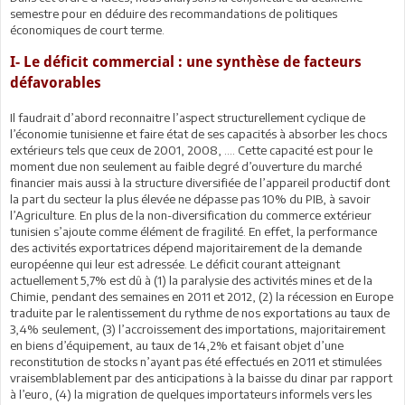
semestre pour en déduire des recommandations de politiques
économiques de court terme.
I- Le déficit commercial : une synthèse de facteurs
défavorables
Il faudrait d’abord reconnaitre l’aspect structurellement cyclique de
l’économie tunisienne et faire état de ses capacités à absorber les chocs
extérieurs tels que ceux de 2001, 2008, …. Cette capacité est pour le
moment due non seulement au faible degré d’ouverture du marché
financier mais aussi à la structure diversifiée de l’appareil productif dont
la part du secteur la plus élevée ne dépasse pas 10% du PIB, à savoir
l’Agriculture. En plus de la non-diversification du commerce extérieur
tunisien s’ajoute comme élément de fragilité. En effet, la performance
des activités exportatrices dépend majoritairement de la demande
européenne qui leur est adressée. Le déficit courant atteignant
actuellement 5,7% est dû à (1) la paralysie des activités mines et de la
Chimie, pendant des semaines en 2011 et 2012, (2) la récession en Europe
traduite par le ralentissement du rythme de nos exportations au taux de
3,4% seulement, (3) l’accroissement des importations, majoritairement
en biens d’équipement, au taux de 14,2% et faisant objet d’une
reconstitution de stocks n’ayant pas été effectués en 2011 et stimulées
vraisemblablement par des anticipations à la baisse du dinar par rapport
à l’euro, (4) la migration de quelques importateurs informels vers les