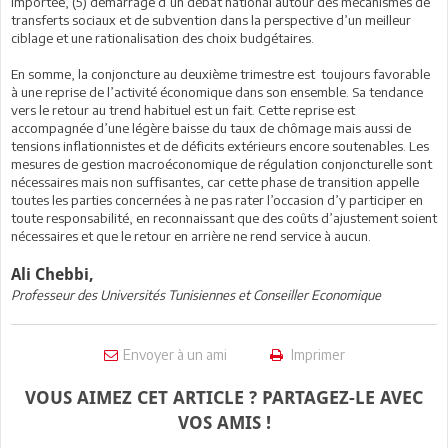
importée, (5) démarrage d’un débat national autour des mécanismes de
transferts sociaux et de subvention dans la perspective d’un meilleur
ciblage et une rationalisation des choix budgétaires.
En somme, la conjoncture au deuxième trimestre est toujours favorable
à une reprise de l’activité économique dans son ensemble. Sa tendance
vers le retour au trend habituel est un fait. Cette reprise est
accompagnée d’une légère baisse du taux de chômage mais aussi de
tensions inflationnistes et de déficits extérieurs encore soutenables. Les
mesures de gestion macroéconomique de régulation conjoncturelle sont
nécessaires mais non suffisantes, car cette phase de transition appelle
toutes les parties concernées à ne pas rater l’occasion d’y participer en
toute responsabilité, en reconnaissant que des coûts d’ajustement soient
nécessaires et que le retour en arrière ne rend service à aucun.
Ali Chebbi,
Professeur des Universités Tunisiennes et Conseiller Economique
Envoyer à un ami
Imprimer
VOUS AIMEZ CET ARTICLE ? PARTAGEZ-LE AVEC
VOS AMIS !