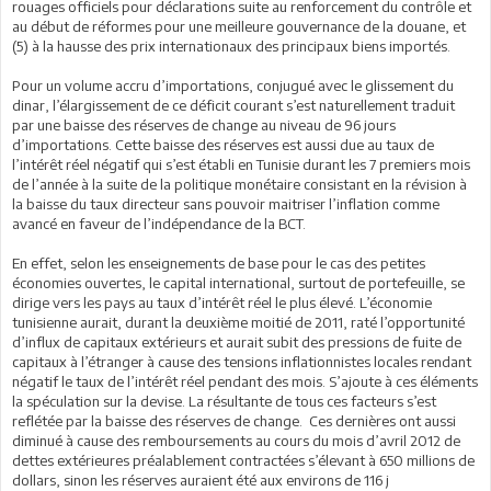
rouages officiels pour déclarations suite au renforcement du contrôle et
au début de réformes pour une meilleure gouvernance de la douane, et
(5) à la hausse des prix internationaux des principaux biens importés.
Pour un volume accru d’importations, conjugué avec le glissement du
dinar, l’élargissement de ce déficit courant s’est naturellement traduit
par une baisse des réserves de change au niveau de 96 jours
d’importations. Cette baisse des réserves est aussi due au taux de
l’intérêt réel négatif qui s’est établi en Tunisie durant les 7 premiers mois
de l’année à la suite de la politique monétaire consistant en la révision à
la baisse du taux directeur sans pouvoir maitriser l’inflation comme
avancé en faveur de l’indépendance de la BCT.
En effet, selon les enseignements de base pour le cas des petites
économies ouvertes, le capital international, surtout de portefeuille, se
dirige vers les pays au taux d’intérêt réel le plus élevé. L’économie
tunisienne aurait, durant la deuxième moitié de 2011, raté l’opportunité
d’influx de capitaux extérieurs et aurait subit des pressions de fuite de
capitaux à l’étranger à cause des tensions inflationnistes locales rendant
négatif le taux de l’intérêt réel pendant des mois. S’ajoute à ces éléments
la spéculation sur la devise. La résultante de tous ces facteurs s’est
reflétée par la baisse des réserves de change. Ces dernières ont aussi
diminué à cause des remboursements au cours du mois d’avril 2012 de
dettes extérieures préalablement contractées s’élevant à 650 millions de
dollars, sinon les réserves auraient été aux environs de 116 j