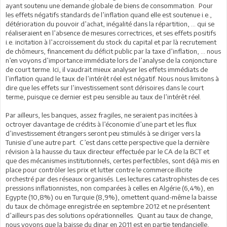
ayant soutenu une demande globale de biens de consommation. Pour
les effets négatifs standards de l’inflation quand elle est soutenue i.e.,
détérioration du pouvoir d’achat, inégalité dans la répartition, … qui se
réaliseraient en l’absence de mesures correctrices, et ses effets positifs
i.e. incitation à l’accroissement du stock du capital et par là recrutement
de chômeurs, financement du déficit public par la taxe d’inflation, … nous
n’en voyons d’importance immédiate lors de l’analyse de la conjoncture
de court terme. Ici, il vaudrait mieux analyser les effets immédiats de
l’inflation quand le taux de l’intérêt réel est négatif. Nous nous limitons à
dire que les effets sur l’investissement sont dérisoires dans le court
terme, puisque ce dernier est peu sensible au taux de l’intérêt réel.
Par ailleurs, les banques, assez fragiles, ne seraient pas incitées à
octroyer davantage de crédits à l’économie d’une part et les flux
d’investissement étrangers seront peu stimulés à se diriger vers la
Tunisie d’une autre part. C’est dans cette perspective que la dernière
révision à la hausse du taux directeur effectuée par le CA de la BCT et
que des mécanismes institutionnels, certes perfectibles, sont déjà mis en
place pour contrôler les prix et lutter contre le commerce illicite
orchestré par des réseaux organisés. Les lectures catastrophistes de ces
pressions inflationnistes, non comparées à celles en Algérie (6,4%), en
Egypte (10,8%) ou en Turquie (8,9%), omettent quand-même la baisse
du taux de chômage enregistrée en septembre 2012 et ne présentent
d’ailleurs pas des solutions opérationnelles. Quant au taux de change,
nous voyons que la baisse du dinar en 2011 est en partie tendancielle,