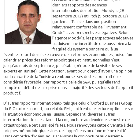
derniers rapports des agences
internationales de notation Moody’s (28
septembre 2012) et Fitch (9 octobre 2012)
gardent la Tunisie dans une position
relativement confortable de ‘’ Investment
Grade’’ avec perspectives négatives. Selon
l’agence Moody’s, les perspectives négatives
traduisent une incertitude due aussi bien à la
fragilité du système bancaire qu’à un
éventuel retard de mise en œuvre des réformes économiques, puisqu’un
calendrier précis des réformes politiques et institutionnelles n’est,
jusqu’au mois de septembre, pas établi (période de la visite de ses
experts en Tunisie). Cette notation, ayant pour objet d’avoir une opinion
sur la capacité de la Tunisie à rembourser ses dettes, pourrait être
considérée favorable, par rapport à celle de S&P, puisqu’elle rend
compte du début de la reprise dans la majorité des secteurs de l’appareil
productif.
D’autres rapports internationaux tels que celui d’Oxford Business Group
du 8 Octobre courant, ou celui du FMI,... offrent une lecture optimiste sur
la situation économique en Tunisie. Cependant, diverses autres
interprétations locales, taxant la conjoncture au deuxième semestre de
catastrophique ont aussi été faites. Nous renvoyons cette diversité à des
origines méthodologiques lors de l’appréhension d’une même réalité.
Dans cet ordre d’idées, nous analysons la conjoncture au deuxième