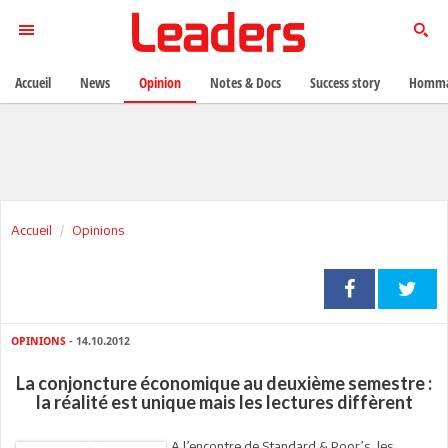
Accueil
News
Opinion
Notes & Docs
Success story
Homma
Accueil
Opinions
OPINIONS
- 14.10.2012
La conjoncture économique au deuxième semestre :
la réalité est unique mais les lectures diffèrent
A l’encontre de Standard & Poor’s, les