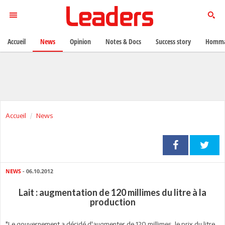
Accueil
News
Opinion
Notes & Docs
Success story
Homma
Accueil
News
NEWS
- 06.10.2012
Lait : augmentation de 120 millimes du litre à la
production
"Le gouvernement a décidé d'augmenter de 120 millimes, le prix du litre