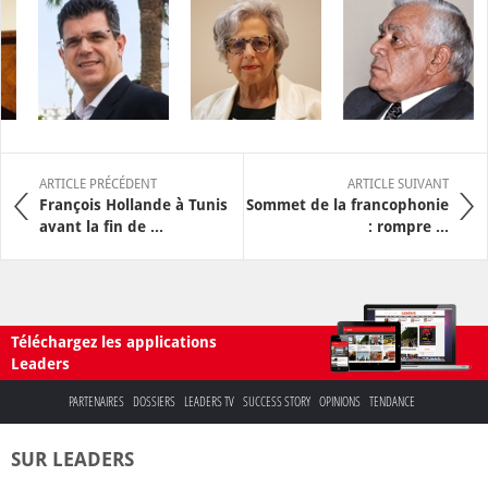
ARTICLE PRÉCÉDENT
ARTICLE SUIVANT
François Hollande à Tunis
Sommet de la francophonie
avant la fin de ...
: rompre ...
Téléchargez les applications
Leaders
PARTENAIRES
DOSSIERS
LEADERS TV
SUCCESS STORY
OPINIONS
TENDANCE
SUR LEADERS