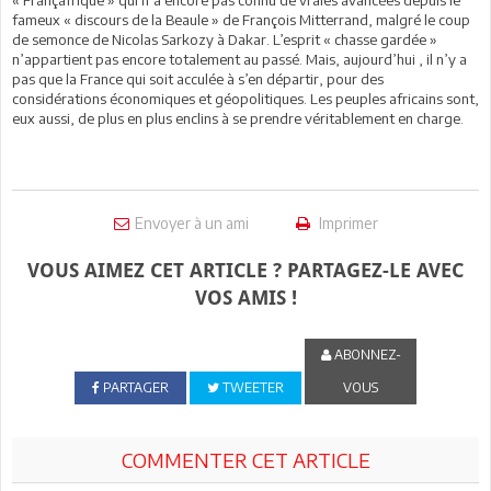
« Françafrique » qui n’a encore pas connu de vraies avancées depuis le
fameux « discours de la Beaule » de François Mitterrand, malgré le coup
de semonce de Nicolas Sarkozy à Dakar. L’esprit « chasse gardée »
n’appartient pas encore totalement au passé. Mais, aujourd’hui , il n’y a
pas que la France qui soit acculée à s’en départir, pour des
considérations économiques et géopolitiques. Les peuples africains sont,
eux aussi, de plus en plus enclins à se prendre véritablement en charge.
Envoyer à un ami
Imprimer
VOUS AIMEZ CET ARTICLE ? PARTAGEZ-LE AVEC
VOS AMIS !
ABONNEZ-
PARTAGER
TWEETER
VOUS
COMMENTER CET ARTICLE