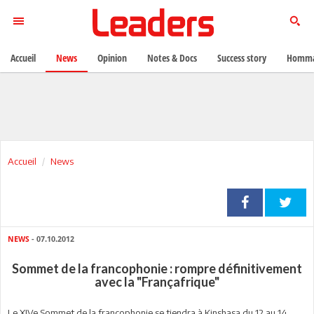
Accueil
News
Opinion
Notes & Docs
Success story
Homma
Accueil
News
NEWS
- 07.10.2012
Sommet de la francophonie : rompre définitivement
avec la "Françafrique"
Le XIVe Sommet de la francophonie se tiendra à Kinshasa du 12 au 14