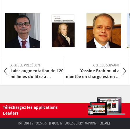
ARTICLE PRÉCÉDENT
ARTICLE SUIVANT
Lait : augmentation de 120
Yassine Brahim: «La
millimes du litre à ...
montée en charge est en ...
Téléchargez les applications
Leaders
PARTENAIRES
DOSSIERS
LEADERS TV
SUCCESS STORY
OPINIONS
TENDANCE