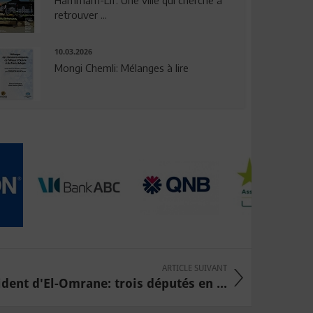
Hammam-Lif: Une ville qui cherche à
retrouver ...
10.03.2026
Mongi Chemli: Mélanges à lire
ARTICLE SUIVANT
ident d'El-Omrane: trois députés en ...