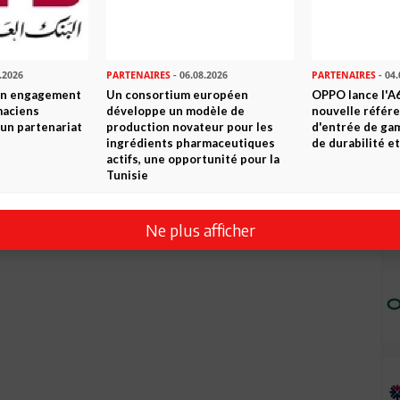
.2026
PARTENAIRES
- 06.08.2026
PARTENAIRES
- 04.
son engagement
Un consortium européen
OPPO lance l'A6
maciens
développe un modèle de
nouvelle référ
à un partenariat
production novateur pour les
d'entrée de ga
ingrédients pharmaceutiques
de durabilité et
actifs, une opportunité pour la
Tunisie
Ne plus afficher