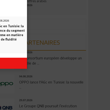
aux chiffres arabes
09.07.2026
08.2026
c en Tunisie: la
ence du segment
mme en matière
 de fluidité
PARTENAIRES
06.08.2026
Un consortium européen développe un
modèle de ...
04.08.2026
OPPO lance l'A6c en Tunisie: la nouvelle
...
29.07.2026
Le Groupe QNB poursuit l’exécution