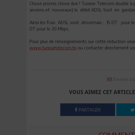
Chose promis chose due ! Tunisie Telecom double à p
anciens et nouveaux) le débit ADSL tout en gardan
Ainsi les frais ADSL sont désormais : 15 DT pour l
DT pour le 20 Mbps.
Pour plus de renseignements sur cette réduction veui
www.tunisietelecom.tn
ou contacter directement vot
Envoyer à u
VOUS AIMEZ CET ARTICLE
PARTAGER
COMMENTE