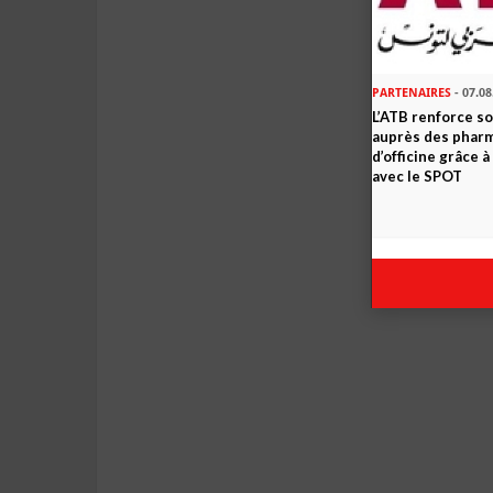
PARTENAIRES
- 07.08
L’ATB renforce 
auprès des phar
d’officine grâce 
avec le SPOT