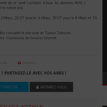
artir de ce lundi 1 octobre à tous les abonnés ADSL (
t le même prix.
e 2 Mbps, 20 DT pour le 4 Mbps, 30 DT pour le 8 Mbps et 50
llez consulter le site web de Tunisie Telecom
re Fournisseur de Services Internet.
n ami
Imprimer
 ? PARTAGEZ-LE AVEC VOS AMIS !
TWEETER
ABONNEZ-VOUS
R CET ARTICLE