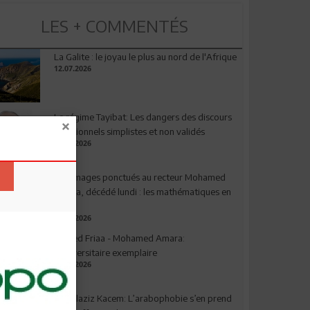
LES + COMMENTÉS
La Galite : le joyau le plus au nord de l'Afrique
12.07.2026
Le régime Tayibat: Les dangers des discours
nutritionnels simplistes et non validés
09.07.2026
Hommages ponctués au recteur Mohamed
Amara, décédé lundi : les mathématiques en
deuil
03.08.2026
Ahmed Friaa - Mohamed Amara:
l’Universitaire exemplaire
04.08.2026
Abdelaziz Kacem: L’arabophobie s’en prend