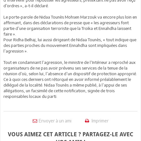
d’intervenir pour repousser les agresseurs, prétextant ne pas avoir reçu
d’ordres », a-t-il déclaré.
Le porte-parole de Nidaa Tounès Mohsen Marzouk va encore plus loin en
affirmant, dans des déclarations de presse que « les agresseurs font
partie d’une organisation terroriste que la Troïka et Ennahdha laissent
faire ».
Pour Ridha Belhaj, lui aussi dirigeant de Nidaa Tounès, « tout indique que
des parties proches du mouvement Ennahdha sont impliquées dans
l’agression ».
Tout en condamnant l’agression, le ministre de l’Intérieur a reproché aux
organisateurs de ne pas avoir prévenu ses services de la tenue de la
réunion d’où, selon lui, l’absence d’un dispositif de protection approprié.
Ce à quoi ces derniers ont rétorqué en avoir informé préalablement le
délégué de la localité. Nidaa Tounès a même publié, à l’appui de ses
allégations, un facsimilé de cette notification, signée de trois
responsables locaux du parti.
Envoyer à un ami
Imprimer
VOUS AIMEZ CET ARTICLE ? PARTAGEZ-LE AVEC