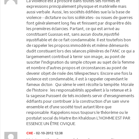
La violence est à proscire dans toutes ses formes et
expressions principalement physique et matérielle mais
aussi verbale. Aussi, les sociétés édifiées sue la la base de
violence - dictature ou lois scélérates- ou issues de guerres
font généralement long feu et finissent par disparêtre dés
les premières éclaircies. Partant, ce qui est arrivé au
constituant Guassas est, sans aucun doute,injustifié
injustifiable et de ce fait condamnable. Il est toutefois bon
de rappeler les proposs immodérés et même démesurés
dudit constiuant lors des séances plénières de l'ANC ce qui a
largemement contribué à ternir son image, au point de
susciter l'indignation du simple citoyen au sujet de la femme
et nombre d'autres propos et circonstances au point de
devenir objet de risée des télespecteurs. Encore une fois la
violence est condamnable, il est à rappeler cependant le
fameux dicton : Qui sème le vent récolte la tempète. Morale
de l'histoire : les responsabilités appellent à la retenue et à
la sagesse.Puissent de tels incidents servir d'enseignements
édifiants pour contribuer à la construction d'un sain vivre
ensemble et d'une société tout autant libre que
responsable. Rappelons nous toujours le théorème ou le
postulat social du Maitre Ibn Khaldoun L'HOMME EST PAR
ESSENCE UN ÊTRE CIVIQUE.
CHE
- 02-10-2012 12:38