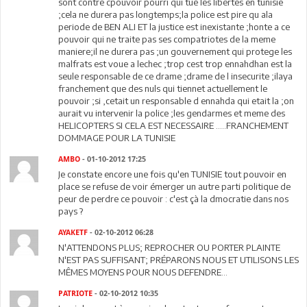
sont contre cpouvoir pourri qui tue les libertes en tunisie
;cela ne durera pas longtemps;la police est pire qu ala
periode de BEN ALI ET la justice est inexistante ;honte a ce
pouvoir qui ne traite pas ses compatriotes de la meme
maniere;il ne durera pas ;un gouvernement qui protege les
malfrats est voue a lechec ;trop cest trop ennahdhan est la
seule responsable de ce drame ;drame de l insecurite ;ilaya
franchement que des nuls qui tiennet actuellement le
pouvoir ;si ,cetait un responsable d ennahda qui etait la ;on
aurait vu intervenir la police ;les gendarmes et meme des
HELICOPTERS SI CELA EST NECESSAIRE .....FRANCHEMENT
DOMMAGE POUR LA TUNISIE
AMBO
- 01-10-2012 17:25
Je constate encore une fois qu'en TUNISIE tout pouvoir en
place se refuse de voir émerger un autre parti politique de
peur de perdre ce pouvoir : c'est çà la dmocratie dans nos
pays ?
AYAKETF
- 02-10-2012 06:28
N'ATTENDONS PLUS; REPROCHER OU PORTER PLAINTE
N'EST PAS SUFFISANT; PRÉPARONS NOUS ET UTILISONS LES
MÊMES MOYENS POUR NOUS DEFENDRE...
PATRIOTE
- 02-10-2012 10:35