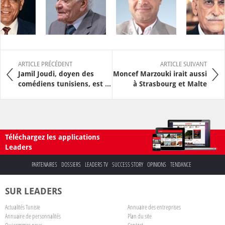
ARTICLE PRÉCÉDENT
ARTICLE SUIVANT
Jamil Joudi, doyen des
Moncef Marzouki irait aussi
comédiens tunisiens, est ...
à Strasbourg et Malte
Téléchargez les applications
Leaders
PARTENAIRES
DOSSIERS
LEADERS TV
SUCCESS STORY
OPINIONS
TENDANCE
SUR LEADERS
Actualités Tunisie
Annuaire des entreprises
Annuaire de personnalités
Plan du site