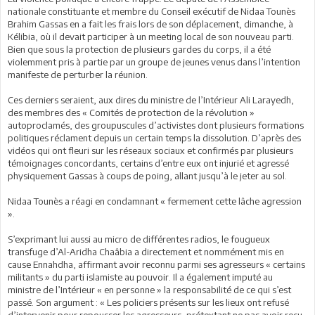
nationale constituante et membre du Conseil exécutif de Nidaa Tounès
Brahim Gassas en a fait les frais lors de son déplacement, dimanche, à
Kélibia, où il devait participer à un meeting local de son nouveau parti.
Bien que sous la protection de plusieurs gardes du corps, il a été
violemment pris à partie par un groupe de jeunes venus dans l’intention
manifeste de perturber la réunion.
Ces derniers seraient, aux dires du ministre de l’Intérieur Ali Larayedh,
des membres des « Comités de protection de la révolution »
autoproclamés, des groupuscules d’activistes dont plusieurs formations
politiques réclament depuis un certain temps la dissolution. D’après des
vidéos qui ont fleuri sur les réseaux sociaux et confirmés par plusieurs
témoignages concordants, certains d’entre eux ont injurié et agressé
physiquement Gassas à coups de poing, allant jusqu’à le jeter au sol.
Nidaa Tounès a réagi en condamnant « fermement cette lâche agression
».
S’exprimant lui aussi au micro de différentes radios, le fougueux
transfuge d’Al-Aridha Chaâbia a directement et nommément mis en
cause Ennahdha, affirmant avoir reconnu parmi ses agresseurs « certains
militants » du parti islamiste au pouvoir. Il a également imputé au
ministre de l’Intérieur « en personne » la responsabilité de ce qui s’est
passé. Son argument : « Les policiers présents sur les lieux ont refusé