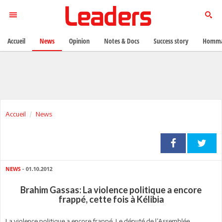
Accueil
News
Opinion
Notes & Docs
Success story
Homma
Accueil
News
NEWS
- 01.10.2012
Brahim Gassas: La violence politique a encore
frappé, cette fois à Kélibia
La violence politique a encore frappé. Le député de l’Assemblée