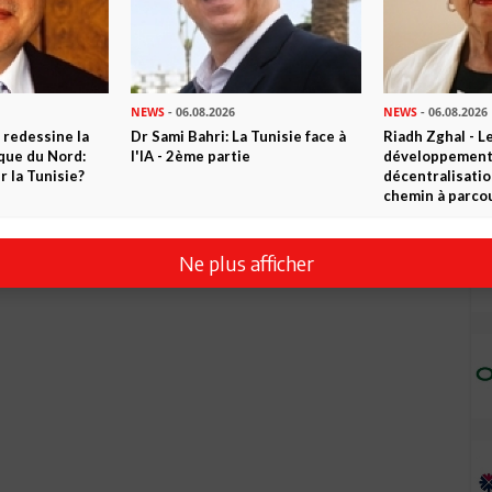
NEWS
- 06.08.2026
NEWS
- 06.08.2026
 redessine la
Dr Sami Bahri: La Tunisie face à
Riadh Zghal - L
ique du Nord:
l'IA - 2ème partie
développement:
 la Tunisie?
décentralisatio
chemin à parcou
Ne plus afficher