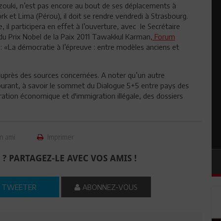
rzouki, n’est pas encore au bout de ses déplacements à
ork et Lima (Pérou), il doit se rendre vendredi à Strasbourg.
 il participera en effet à l’ouverture, avec le Secrétaire
du Prix Nobel de la Paix 2011 Tawakkul Karman
, Forum
: «La démocratie à l’épreuve : entre modèles anciens et
auprès des sources concernées. A noter qu’un autre
urant, à savoir le sommet du Dialogue 5+5 entre pays des
ration économique et d'immigration illégale, des dossiers
n ami
Imprimer
 ? PARTAGEZ-LE AVEC VOS AMIS !
TWEETER
ABONNEZ-VOUS