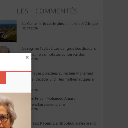
LES + COMMENTÉS
La Galite : le joyau le plus au nord de l'Afrique
12.07.2026
Le régime Tayibat: Les dangers des discours
nutritionnels simplistes et non validés
09.07.2026
Hommages ponctués au recteur Mohamed
Amara, décédé lundi : les mathématiques en
deuil
03.08.2026
Ahmed Friaa - Mohamed Amara:
l’Universitaire exemplaire
04.08.2026
Abdelaziz Kacem: L’arabophobie s’en prend