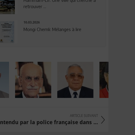
Hammam-Lif: Une ville qui cherche à
retrouver ...
10.03.2026
Mongi Chemli: Mélanges à lire
ARTICLE SUIVANT
ndu par la police française dans ...