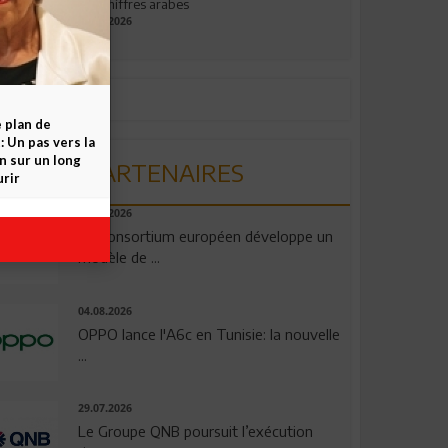
aux chiffres arabes
09.07.2026
e plan de
 Un pas vers la
n sur un long
PARTENAIRES
rir
06.08.2026
Un consortium européen développe un
modèle de ...
04.08.2026
OPPO lance l'A6c en Tunisie: la nouvelle
...
29.07.2026
Le Groupe QNB poursuit l’exécution