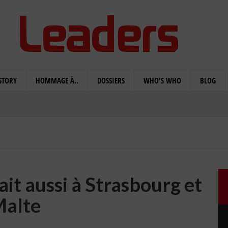
STORY
HOMMAGE À..
DOSSIERS
WHO'S WHO
BLOG
it aussi à Strasbourg et
alte