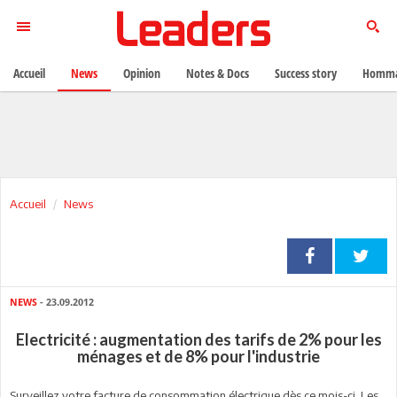
Accueil
News
Opinion
Notes & Docs
Success story
Homma
Accueil
News
NEWS
- 23.09.2012
Electricité : augmentation des tarifs de 2% pour les
ménages et de 8% pour l'industrie
Surveillez votre facture de consommation électrique dès ce mois-ci. Les