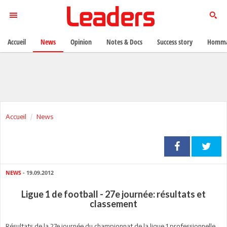
Accueil
News
Opinion
Notes & Docs
Success story
Homma
Accueil
News
NEWS
- 19.09.2012
Ligue 1 de football - 27e journée: résultats et
classement
Résultats de la 27e journée du championnat de la ligue 1 professionnelle