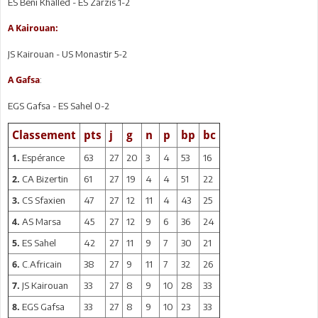
ES Beni Khalled - ES Zarzis 1-2
A Kairouan:
JS Kairouan - US Monastir 5-2
:
A Gafsa
EGS Gafsa - ES Sahel 0-2
Classement
pts
j
g
n
p
bp
bc
Espérance
63
27
20
3
4
53
16
1.
CA Bizertin
61
27
19
4
4
51
22
2.
CS Sfaxien
47
27
12
11
4
43
25
3.
AS Marsa
45
27
12
9
6
36
24
4.
ES Sahel
42
27
11
9
7
30
21
5.
C.Africain
38
27
9
11
7
32
26
6.
JS Kairouan
33
27
8
9
10
28
33
7.
EGS Gafsa
33
27
8
9
10
23
33
8.