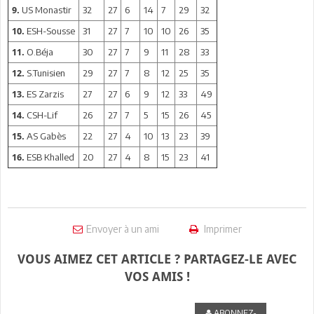
US Monastir
32
27
6
14
7
29
32
9.
ESH-Sousse
31
27
7
10
10
26
35
10.
O.Béja
30
27
7
9
11
28
33
11.
S.Tunisien
29
27
7
8
12
25
35
12.
ES Zarzis
27
27
6
9
12
33
49
13.
CSH-Lif
26
27
7
5
15
26
45
14.
AS Gabès
22
27
4
10
13
23
39
15.
ESB Khalled
20
27
4
8
15
23
41
16.
Envoyer à un ami
Imprimer
VOUS AIMEZ CET ARTICLE ? PARTAGEZ-LE AVEC
VOS AMIS !
ABONNEZ-