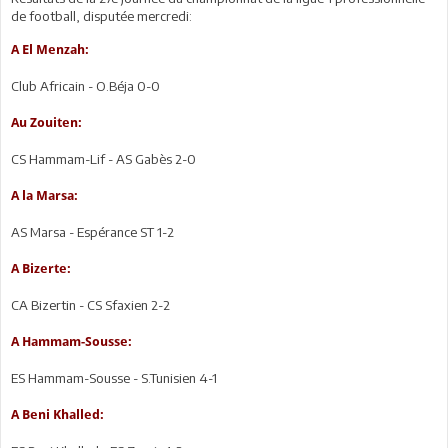
de football, disputée mercredi:
A El Menzah:
Club Africain - O.Béja 0-0
Au Zouiten:
CS Hammam-Lif - AS Gabès 2-0
A la Marsa:
AS Marsa - Espérance ST 1-2
A Bizerte:
CA Bizertin - CS Sfaxien 2-2
A Hammam-Sousse:
ES Hammam-Sousse - S.Tunisien 4-1
A Beni Khalled: