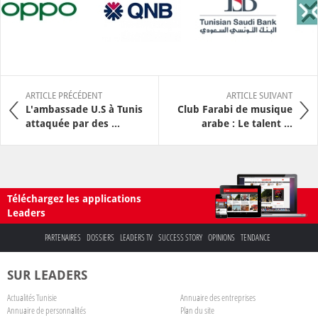
ARTICLE PRÉCÉDENT
ARTICLE SUIVANT
L'ambassade U.S à Tunis
Club Farabi de musique
attaquée par des ...
arabe : Le talent ...
Téléchargez les applications
Leaders
PARTENAIRES
DOSSIERS
LEADERS TV
SUCCESS STORY
OPINIONS
TENDANCE
SUR LEADERS
Actualités Tunisie
Annuaire des entreprises
Annuaire de personnalités
Plan du site