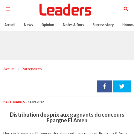
Accueil
News
Opinion
Notes & Docs
Success story
Homma
Accueil
Partenaires
PARTENAIRES
- 14.09.2012
Distribution des prix aux gagnants du concours
Epargne El Amen
Une cérémonie en l’honneur des gagnants au concours Epargne El Amen