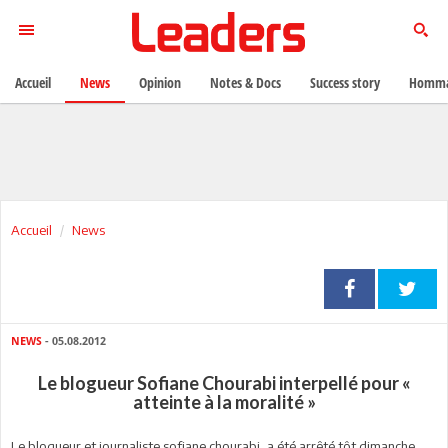
Accueil
News
Opinion
Notes & Docs
Success story
Homma
Accueil
News
NEWS
- 05.08.2012
Le blogueur Sofiane Chourabi interpellé pour «
atteinte à la moralité »
Le blogueur et journaliste sofiane chourabi, a été arrêté tôt dimanche