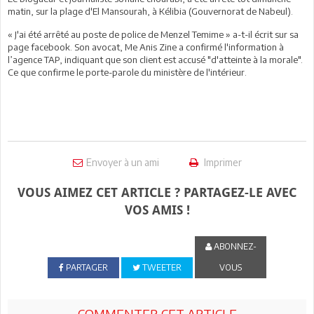
matin, sur la plage d'El Mansourah, à Kélibia (Gouvernorat de Nabeul).
« J'ai été arrêté au poste de police de Menzel Temime » a-t-il écrit sur sa
page facebook. Son avocat, Me Anis Zine a confirmé l'information à
l’agence TAP, indiquant que son client est accusé "d'atteinte à la morale".
Ce que confirme le porte-parole du ministère de l'intérieur.
Envoyer à un ami
Imprimer
VOUS AIMEZ CET ARTICLE ? PARTAGEZ-LE AVEC
VOS AMIS !
ABONNEZ-
PARTAGER
TWEETER
VOUS
COMMENTER CET ARTICLE