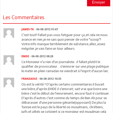
Envoyer
Les Commentaires
JAMES-TK
- 06-08-2012 01:47
C'est tout? Fallait pas vous fatiguer pour ça,et cela ne nous
avance en rien,je ne sais quoi penser de votre "scoop"!
Votre info manque terriblement de substance,allez,assez
mégoter,je vais faire un tour ailleurs.
EMDE
- 06-08-2012 08:28
Ce Monsieur n'a rien d'un journaliste...il fallait plutôt le
qualifier de provocateur ...s'ennivrer sur une plage publique
le matin en plein ramadan ne viendrait à l'esprit d'aucun laïc.
FRANZAOUI
- 06-08-2012 10:35
Où est la vérité ? D'après certains commentaires il buvait
une bière,d'après EMDE il s'enivrait; sait vrai que boire une
bière c'est le début de l'enivrement, encore faut-il continuer.
D'après d'autres c'est comme du temps de Ben Ali pour se
débarasser d'une personne génante(opposant) De plus la
Tunisie est le pays de la liberté où musulmans, chrétiens,
juifs et athés se cotoient si ce monsieur est musulman cela