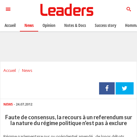
Accueil
News
Opinion
Notes & Docs
Success story
Homma
Accueil
News
NEWS
- 24.07.2012
Faute de consensus, la recours à un referendum sur
la nature du régime politique n'est pas à exclure
Régime parlementaire pur ou présidentiel amendé : de longs débats,