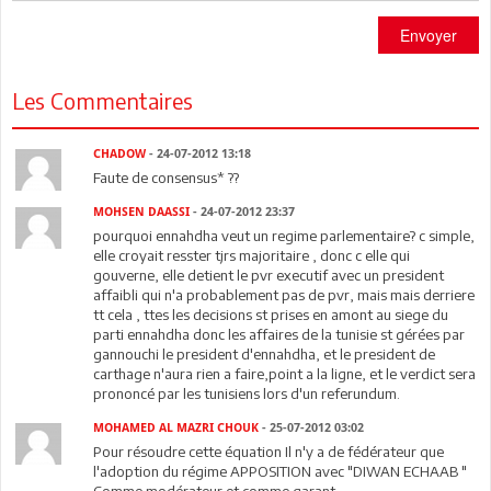
Envoyer
Les Commentaires
CHADOW
- 24-07-2012 13:18
Faute de consensus* ??
MOHSEN DAASSI
- 24-07-2012 23:37
pourquoi ennahdha veut un regime parlementaire? c simple,
elle croyait resster tjrs majoritaire , donc c elle qui
gouverne, elle detient le pvr executif avec un president
affaibli qui n'a probablement pas de pvr, mais mais derriere
tt cela , ttes les decisions st prises en amont au siege du
parti ennahdha donc les affaires de la tunisie st gérées par
gannouchi le president d'ennahdha, et le president de
carthage n'aura rien a faire,point a la ligne, et le verdict sera
prononcé par les tunisiens lors d'un referundum.
MOHAMED AL MAZRI CHOUK
- 25-07-2012 03:02
Pour résoudre cette équation Il n'y a de fédérateur que
l'adoption du régime APPOSITION avec "DIWAN ECHAAB "