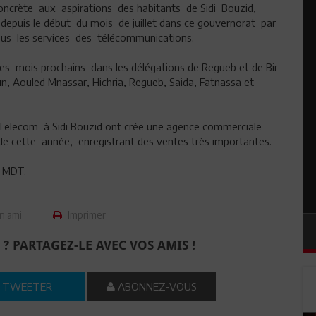
concrète aux aspirations des habitants de Sidi Bouzid,
epuis le début du mois de juillet dans ce gouvernorat par
tous les services des télécommunications.
es mois prochains dans les délégations de Regueb et de Bir
un, Aouled Mnassar, Hichria, Regueb, Saida, Fatnassa et
 Telecom à Sidi Bouzid ont crée une agence commerciale
de cette année, enregistrant des ventes très importantes.
0 MDT.
n ami
Imprimer
 ? PARTAGEZ-LE AVEC VOS AMIS !
TWEETER
ABONNEZ-VOUS