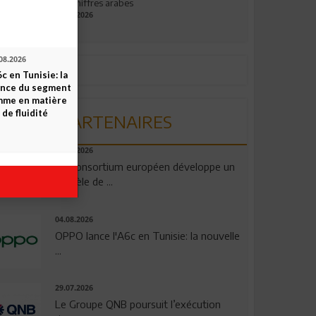
aux chiffres arabes
09.07.2026
08.2026
c en Tunisie: la
ence du segment
mme en matière
 de fluidité
PARTENAIRES
06.08.2026
Un consortium européen développe un
modèle de ...
04.08.2026
OPPO lance l'A6c en Tunisie: la nouvelle
...
29.07.2026
Le Groupe QNB poursuit l’exécution