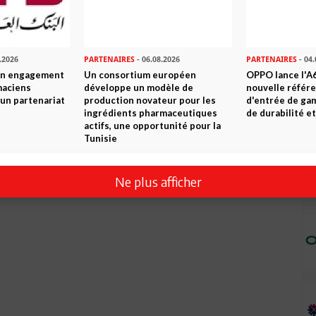
.2026
PARTENAIRES
- 06.08.2026
PARTENAIRES
- 04.
son engagement
Un consortium européen
OPPO lance l'A6
maciens
développe un modèle de
nouvelle référ
à un partenariat
production novateur pour les
d'entrée de ga
ingrédients pharmaceutiques
de durabilité et
actifs, une opportunité pour la
Tunisie
Ne plus afficher