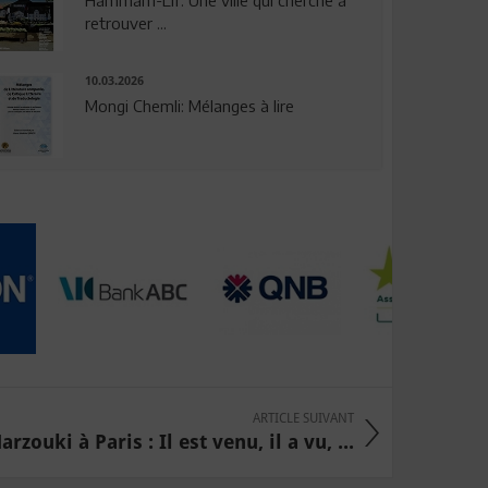
Hammam-Lif: Une ville qui cherche à
retrouver ...
10.03.2026
Mongi Chemli: Mélanges à lire
ARTICLE SUIVANT
rzouki à Paris : Il est venu, il a vu, ...