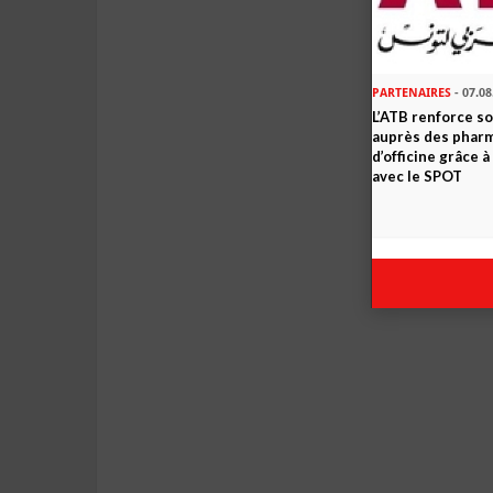
PARTENAIRES
- 07.08
L’ATB renforce 
auprès des phar
d’officine grâce 
avec le SPOT