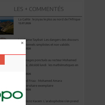
LES + COMMENTÉS
La Galite : le joyau le plus au nord de l'Afrique
12.07.2026
Le régime Tayibat: Les dangers des discours
nutritionnels simplistes et non validés
09.07.2026
Hommages ponctués au recteur Mohamed
Amara, décédé lundi : les mathématiques en
deuil
03.08.2026
Ahmed Friaa - Mohamed Amara:
l’Universitaire exemplaire
04.08.2026
Abdelaziz Kacem: L’arabophobie s’en prend