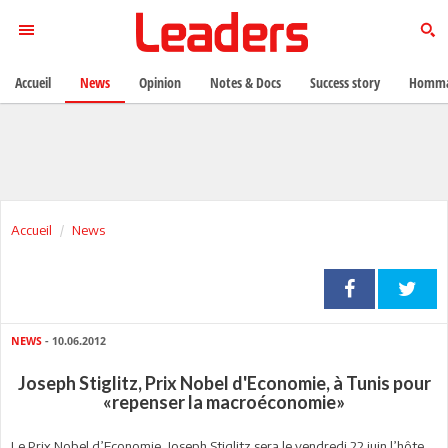
Accueil
News
Opinion
Notes & Docs
Success story
Homma
Accueil
News
NEWS
- 10.06.2012
Joseph Stiglitz, Prix Nobel d'Economie, à Tunis pour
«repenser la macroéconomie»
Le Prix Nobel d’Economie, Joseph Stiglitz sera le vendredi 22 juin l’hôte