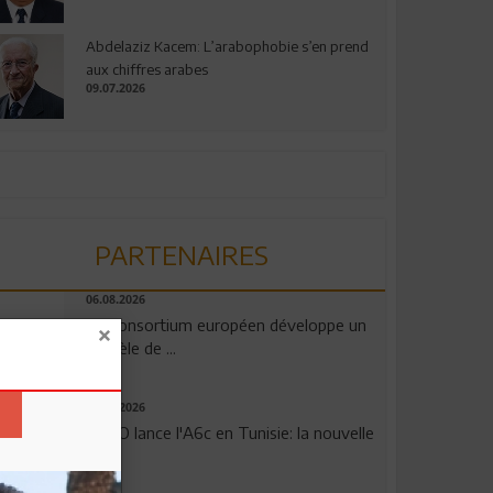
Abdelaziz Kacem: L’arabophobie s’en prend
aux chiffres arabes
09.07.2026
PARTENAIRES
06.08.2026
Un consortium européen développe un
modèle de ...
04.08.2026
OPPO lance l'A6c en Tunisie: la nouvelle
...