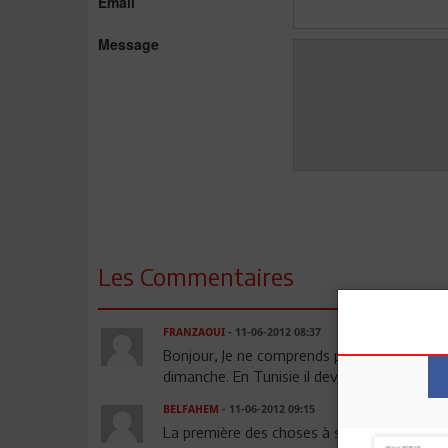
Email
Message
Les Commentaires
FRANZAOUI
- 11-06-2012 08:37
Bonjour, Je ne comprends pas. En europe, pay
dimanche. En Tunisie il devrait s'arréter le 
BELFAHEM
- 11-06-2012 09:15
La première des choses à signaler c'est qu'i