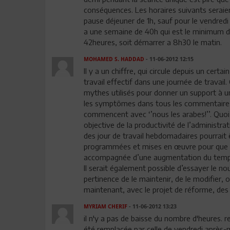
conséquences. Les horaires suivants seraien
pause déjeuner de 1h, sauf pour le vendred
a une semaine de 40h qui est le minimum d
42heures, soit démarrer a 8h30 le matin.
MOHAMED S. HADDAD
- 11-06-2012 12:15
Il y a un chiffre, qui circule depuis un cert
travail effectif dans une journée de travail. C
mythes utilisés pour donner un support à 
les symptômes dans tous les commentaires
commencent avec ‘’nous les arabes!’’. Quoi 
objective de la productivité de l’administra
des jour de travail hebdomadaires pourrait 
programmées et mises en œuvre pour que la
accompagnée d’une augmentation du temps 
Il serait également possible d’essayer le 
pertinence de le maintenir, de le modifier,
maintenant, avec le projet de réforme, des c
MYRIAM CHERIF
- 11-06-2012 13:23
il n'y a pas de baisse du nombre d'heures. 
été remplacée par celle de vendredi après-mi