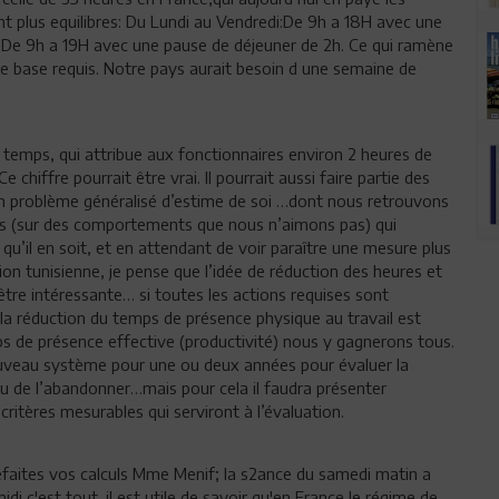
t plus equilibres: Du Lundi au Vendredi:De 9h a 18H avec une
i De 9h a 19H avec une pause de déjeuner de 2h. Ce qui ramène
e base requis. Notre pays aurait besoin d une semaine de
ain temps, qui attribue aux fonctionnaires environ 2 heures de
e chiffre pourrait être vrai. Il pourrait aussi faire partie des
un problème généralisé d’estime de soi …dont nous retrouvons
 (sur des comportements que nous n’aimons pas) qui
qu’il en soit, et en attendant de voir paraître une mesure plus
tion tunisienne, je pense que l’idée de réduction des heures et
être intéressante… si toutes les actions requises sont
 réduction du temps de présence physique au travail est
de présence effective (productivité) nous y gagnerons tous.
nouveau système pour une ou deux années pour évaluer la
 ou de l’abandonner…mais pour cela il faudra présenter
ritères mesurables qui serviront à l’évaluation.
refaites vos calculs Mme Menif; la s2ance du samedi matin a
di c'est tout. il est utile de savoir qu'en France le régime de