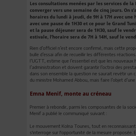
Les consultations menées par les services de la
converger vers une semaine de cinq jours. On s’
horaires du lundi à jeudi, de 9H à 17H avec une
avec une pause de 1H30 et ce pour le Grand Tunis
et la pause déjeuner sera de 1H30, sauf le vend
estivale, l’horaire sera de 7H à 14H, sauf le ven
Rien d’officiel n’est encore confirmé, mais cette pro
bulle d’essai afin de recueillir les différentes réaction
l’UGTT, estime que l’essentiel est que les nouveaux
l’administration et doivent garantir l’octroi des prest
dans son ensemble la question ne saurait revêtir un c
du ministre Mohamed Abbou, mais faire l’objet d’une 
Emna Menif, monte au créneau
Premier à rebondir, parmi les composantes de la soc
Menif a publié le communiqué suivant :
Le mouvement Kolna Tounes, tout en reconnaissant le
s'interroge sur l'opportunité de la mesure proposée. E