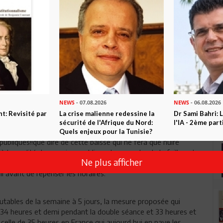
cteur a besoin d'une réforme au niveau du service rendu au
res dans le service ,le bon rendement ,la discipline chez
n niveau top on pensera aux horaires mais maintenant avec le
néants à en profiter de ce système,vous regretterez un jour
ui appuyé par le syndicat et vous ne pouvez pkus faire retour
a en contre-courant des realites. Au lieu de travailler plus
our nous reposer sur les plages...genial votre plan. On marche
NEWS
- 07.08.2026
NEWS
- 06.08.2026
t: Revisité par
La crise malienne redessine la
Dr Sami Bahri: L
sécurité de l'Afrique du Nord:
l'IA - 2ème part
actuellement établis, on souffre deja d'une productivité qui
Quels enjeux pour la Tunisie?
publiques!!que dire de cette baisse qui ne fera que nuire
la qualité des services publiques!sans parler de la faille entre
Ne plus afficher
 s'élargir...à mon avis, les réformes administratives doivent
il avant de repenser les horaires.
utables de la semaine à 5 jours, la mesure proposée qui
 34 heures et demi pendant la double séance et 33 heures et
celle de 35 heures en France,qui aujourd hui en paye les