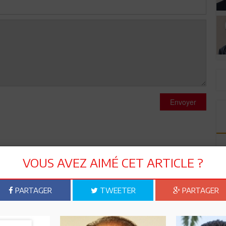
Envoyer
VOUS AVEZ AIMÉ CET ARTICLE ?
s majoritairement chrétien, le travail s'arrète le samedi et le
vendredi et le samedi, cela me parait évident.
PARTAGER
TWEETER
PARTAGER
l réfléchir avant d'agir,ce n'est pas le moment de prendre de