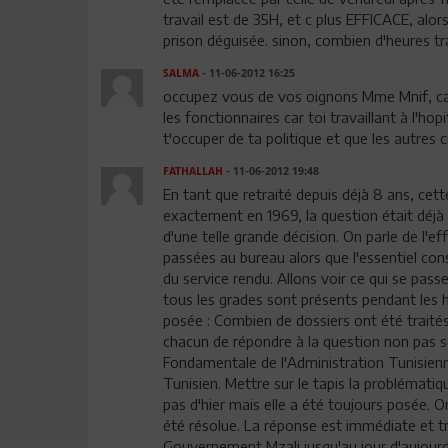
travail est de 35H, et c plus EFFICACE, alor
prison déguisée. sinon, combien d'heures t
SALMA
- 11-06-2012 16:25
occupez vous de vos oignons Mme Mnif, ca 
les fonctionnaires car toi travaillant à l'h
t'occuper de ta politique et que les autres
FATHALLAH
- 11-06-2012 19:48
En tant que retraité depuis déjà 8 ans, cett
exactement en 1969, la question était déjà 
d'une telle grande décision. On parle de l'
passées au bureau alors que l'essentiel cons
du service rendu. Allons voir ce qui se pas
tous les grades sont présents pendant les h
posée : Combien de dossiers ont été traités
chacun de répondre à la question non pas 
Fondamentale de l'Administration Tunisienne
Tunisien. Mettre sur le tapis la problématiq
pas d'hier mais elle a été toujours posée. O
été résolue. La réponse est immédiate et tr
Gouvernement Mzali jusqu'au jour d'aujour