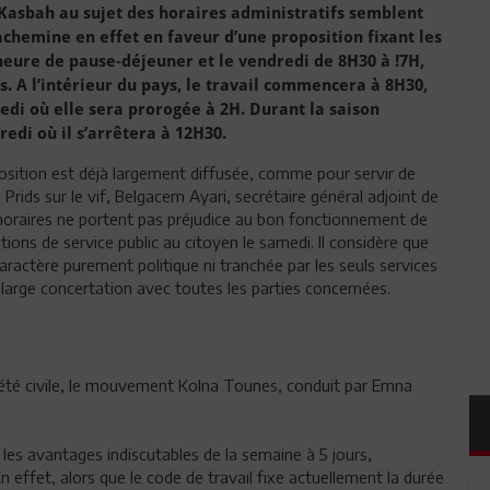
 Kasbah au sujet des horaires administratifs semblent
achemine en effet en faveur d’une proposition fixant les
 heure de pause-déjeuner et le vendredi de 8H30 à !7H,
. A l’intérieur du pays, le travail commencera à 8H30,
redi où elle sera prorogée à 2H.
Durant la saison
dredi où il s’arrêtera à 12H30.
position est déjà largement diffusée, comme pour servir de
s. Prids sur le vif, Belgacem Ayari, secrétaire général adjoint de
 horaires ne portent pas préjudice au bon fonctionnement de
ations de service public au citoyen le samedi. Il considère que
aractère purement politique ni tranchée par les seuls services
large concertation avec toutes les parties concernées.
iété civile, le mouvement Kolna Tounes, conduit par Emna
s avantages indiscutables de la semaine à 5 jours,
n effet, alors que le code de travail fixe actuellement la durée