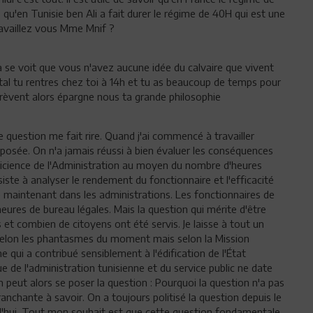
s qu'en Tunisie ben Ali a fait durer le régime de 40H qui est une
ravaillez vous Mme Mnif ?
se voit que vous n'avez aucune idée du calvaire que vivent
opital tu rentres chez toi à 14h et tu as beaucoup de temps pour
 crèvent alors épargne nous ta grande philosophie
e question me fait rire. Quand j'ai commencé à travailler
posée. On n'a jamais réussi à bien évaluer les conséquences
efficience de l'Administration au moyen du nombre d'heures
iste à analyser le rendement du fonctionnaire et l'efficacité
se maintenant dans les administrations. Les fonctionnaires de
eures de bureau légales. Mais la question qui mérite d'être
 et combien de citoyens ont été servis. Je laisse à tout un
selon les phantasmes du moment mais selon la Mission
 qui a contribué sensiblement à l'édification de l'État
ue de l'administration tunisienne et du service public ne date
n peut alors se poser la question : Pourquoi la question n'a pas
anchante à savoir. On a toujours politisé la question depuis le
d'hui. Tout mon souhait est que cette question fondamentale