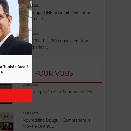
29.07.2026
Le Groupe QNB poursuit l’exécution
rigoureuse ...
24.07.2026
La BERD et l’UBCI consolident leur
partenariat ...
a Tunisie face à
LU POUR VOUS
ie
23.04.2026
Vient de paraître - «Dictionnaire des ...
17.03.2026
Noureddine Dougui : Comprendre le
Moyen-Orient, ...