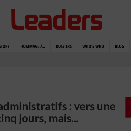
STORY
HOMMAGE À..
DOSSIERS
WHO'S WHO
BLOG
dministratifs : vers une
nq jours, mais...