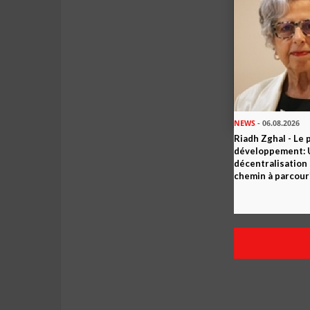
NEWS
- 06.08.2026
Riadh Zghal - Le 
développement: U
décentralisation 
chemin à parcour