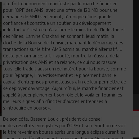
«Le fort engouement manifesté par le marché financier
pour l’OPF des AMS, avec une offre de 120 MD pour une
demande de 6MD seulement, témoigne d’une grande
confiance et constitue un soutien au développement
industriel ». C’est ce qu’a affirmé le ministre de l’Industrie et
des Mines, Lamine Chakhari en sonnant, jeudi matin, la
cloche de la Bourse de Tunisie, marquant le démarrage des
transactions sur le titre AMS admis au marché alternatif. «
Cette performance, a-t-il ajouté, montre la réussite de la
privatisation des AMS et sa relance, ce qui nous rassure
tous. Elle traduit aussi un réel intérêt pour la bourse, comme
pour l’épargne, l’investissement et le placement dans le
capital d’entreprises prometteuses afin de leur permettre de
se déployer davantage. Aujourd’hui, le marché financier est
appelé à jouer pleinement son rôle et le voilà en fournir les
meilleurs signes afin d’inciter d’autres entreprises à
s’introduire en bourse».
De son côté, Bassem Loukil, président du conseil
ion des résultats enregistrés
par l’OPF et son émotion de voir
le titre revenir en bourse après une longue éclipse durant les
années de difficulté, avant la privatisation. « On ne pouvait