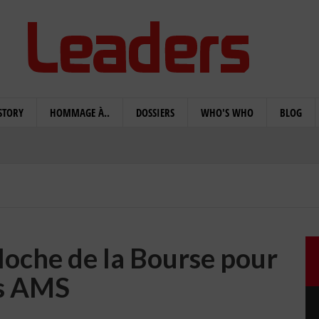
STORY
HOMMAGE À..
DOSSIERS
WHO'S WHO
BLOG
loche de la Bourse pour
s AMS