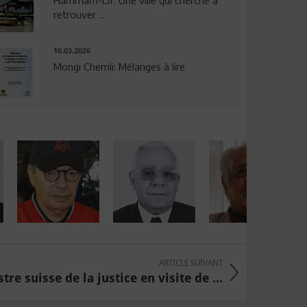
Hammam-Lif: Une ville qui cherche à
retrouver ...
10.03.2026
Mongi Chemli: Mélanges à lire
ARTICLE SUIVANT
tre suisse de la justice en visite de ...