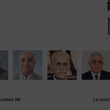
ication NF
La minis