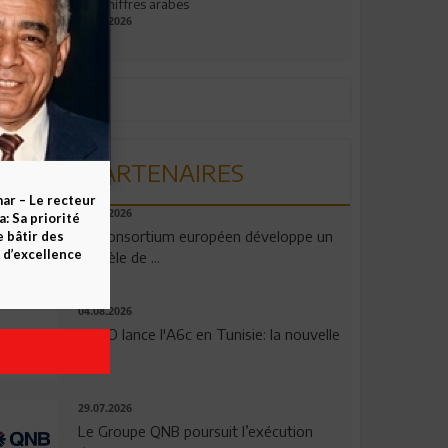
aux chiffres arabes
09.07.2026
PARTENAIRES
ar – Le recteur
06.08.2026
 Sa priorité
Un consortium européen développe un
e bâtir des
d’excellence
modèle de ...
04.08.2026
OPPO lance l'A6c en Tunisie: la nouvelle
...
29.07.2026
Le Groupe QNB poursuit l’exécution