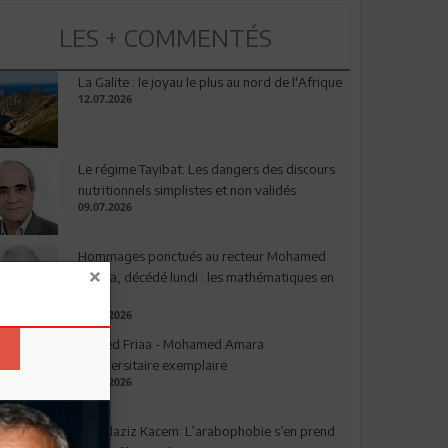
LES + COMMENTÉS
La Galite : le joyau le plus au nord de l'Afrique
12.07.2026
Le régime Tayibat: Les dangers des discours
nutritionnels simplistes et non validés
09.07.2026
Hommages ponctués au recteur Mohamed
Amara, décédé lundi : les mathématiques en
deuil
03.08.2026
Ahmed Friaa - Mohamed Amara:
l’Universitaire exemplaire
04.08.2026
Abdelaziz Kacem: L’arabophobie s’en prend