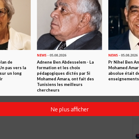
NEWS
- 05.08.2026
NEWS
- 05.08.2026
plan de
Adnene Ben Abdesselem - La
Pr Nihel Ben Am
n pas vers la
formation et les choix
Mohamed Amara:
sur un long
pédagogiques dictés par Si
absolue était d
ir
Mohamed Amara, ont fait des
enseignements 
Tunisiens les meilleurs
chercheurs
Ne plus afficher