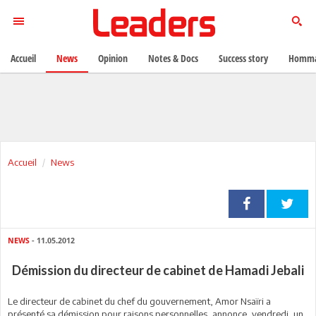
Accueil
News
Opinion
Notes & Docs
Success story
Homma
Accueil
News
NEWS
- 11.05.2012
Démission du directeur de cabinet de Hamadi Jebali
Le directeur de cabinet du chef du gouvernement, Amor Nsaïri a
présenté sa démission pour raisons personnelles, annonce, vendredi, un