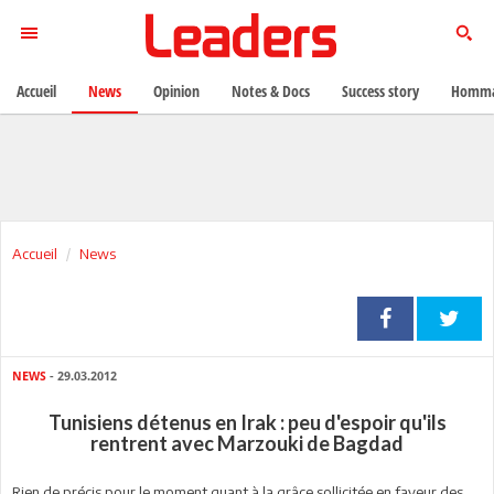
Accueil
News
Opinion
Notes & Docs
Success story
Homma
Accueil
News
NEWS
- 29.03.2012
Tunisiens détenus en Irak : peu d'espoir qu'ils
rentrent avec Marzouki de Bagdad
Rien de précis pour le moment quant à la grâce sollicitée en faveur des