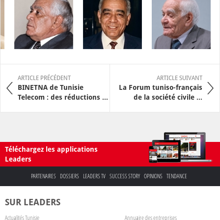
ARTICLE PRÉCÉDENT
ARTICLE SUIVANT
BINETNA de Tunisie
La Forum tuniso-français
Telecom : des réductions ...
de la société civile ...
Téléchargez les applications
Leaders
PARTENAIRES
DOSSIERS
LEADERS TV
SUCCESS STORY
OPINIONS
TENDANCE
SUR LEADERS
Actualités Tunisie
Annuaire des entreprises