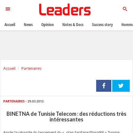
Accueil
News
Opinion
Notes & Docs
Success story
Homma
Accueil
Partenaires
PARTENAIRES
- 29.03.2012
BINETNA de Tunisie Telecom : des réductions très
intéressantes
Après la réussite du lancement du « plan tarifaire Elissa98 » Tunisie