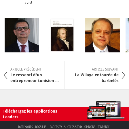
avis!
ARTICLE PRÉCÉDENT
ARTICLE SUIVANT
Le ressenti d'un
La Wilaya entourée de
entrepreneur tunisien ...
barbelés
Téléchargez les applications
Leaders
PARTENAIRES
DOSSIERS
LEADERS TV
SUCCESS STORY
OPINIONS
TENDANCE