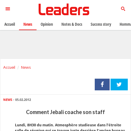
Accueil
News
Opinion
Notes & Docs
Success story
Homma
Accueil
News
NEWS
- 05.02.2012
Comment Jebali coache son staff
Lundi, 8H30 du matin. Atmosphère studieuse dans l’étroite
salle de réunion qui se trouve juste derrière l’ancien bureau