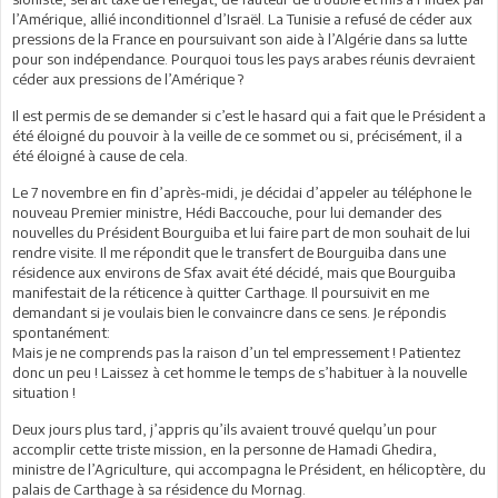
l’Amérique, allié inconditionnel d’Israël. La Tunisie a refusé de céder aux
pressions de la France en poursuivant son aide à l’Algérie dans sa lutte
pour son indépendance. Pourquoi tous les pays arabes réunis devraient
céder aux pressions de l’Amérique ?
Il est permis de se demander si c’est le hasard qui a fait que le Président a
été éloigné du pouvoir à la veille de ce sommet ou si, précisément, il a
été éloigné à cause de cela.
Le 7 novembre en fin d’après-midi, je décidai d’appeler au téléphone le
nouveau Premier ministre, Hédi Baccouche, pour lui demander des
nouvelles du Président Bourguiba et lui faire part de mon souhait de lui
rendre visite. Il me répondit que le transfert de Bourguiba dans une
résidence aux environs de Sfax avait été décidé, mais que Bourguiba
manifestait de la réticence à quitter Carthage. Il poursuivit en me
demandant si je voulais bien le convaincre dans ce sens. Je répondis
spontanément:
Mais je ne comprends pas la raison d’un tel empressement ! Patientez
donc un peu ! Laissez à cet homme le temps de s’habituer à la nouvelle
situation !
Deux jours plus tard, j’appris qu’ils avaient trouvé quelqu’un pour
accomplir cette triste mission, en la personne de Hamadi Ghedira,
ministre de l’Agriculture, qui accompagna le Président, en hélicoptère, du
palais de Carthage à sa résidence du Mornag.