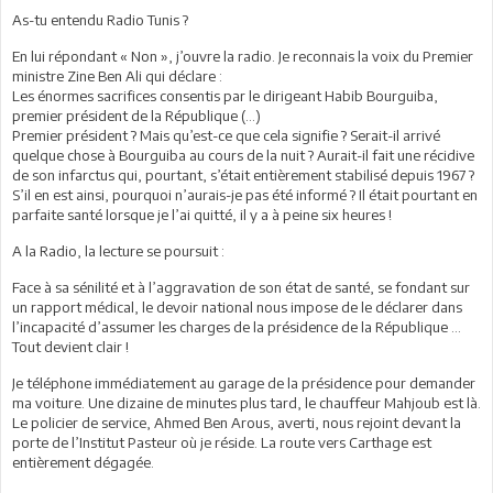
As-tu entendu Radio Tunis ?
En lui répondant « Non », j’ouvre la radio. Je reconnais la voix du Premier
ministre Zine Ben Ali qui déclare :
Les énormes sacrifices consentis par le dirigeant Habib Bourguiba,
premier président de la République (…)
Premier président ? Mais qu’est-ce que cela signifie ? Serait-il arrivé
quelque chose à Bourguiba au cours de la nuit ? Aurait-il fait une récidive
de son infarctus qui, pourtant, s’était entièrement stabilisé depuis 1967 ?
S’il en est ainsi, pourquoi n’aurais-je pas été informé ? Il était pourtant en
parfaite santé lorsque je l’ai quitté, il y a à peine six heures !
A la Radio, la lecture se poursuit :
Face à sa sénilité et à l’aggravation de son état de santé, se fondant sur
un rapport médical, le devoir national nous impose de le déclarer dans
l’incapacité d’assumer les charges de la présidence de la République …
Tout devient clair !
Je téléphone immédiatement au garage de la présidence pour demander
ma voiture. Une dizaine de minutes plus tard, le chauffeur Mahjoub est là.
Le policier de service, Ahmed Ben Arous, averti, nous rejoint devant la
porte de l’Institut Pasteur où je réside. La route vers Carthage est
entièrement dégagée.