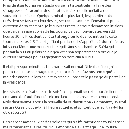
Comprenant mon intention de mettre fin à cette discussion tardive, le
Président se tourna vers Saïda qui se mit à gesticuler, à faire des
simagrées et à raconter des histoires futiles qu’elle mêlait à des
souvenirs familiaux. Quelques minutes plus tard, les paupières du
Président se faisaient lourdes et, sentant le sommeil l’envahir, il prit la
direction de sa chambre. Je le suivis et restai debout devant son lit alors
que Saïda, assise auprès de lui, poursuivait son bavardage. Vers 23
heures 30, le Président qui était allongé sur le dos, se mit sur le côté,
tournant le dos à Saïda, signifiant par-là qu’il s’apprêtait à dormir. Nous
lui souhaitâmes une bonne nuit et quittâmes sa chambre. Saïda qui
passait la nuit au palais se dirigea vers son appartement alors que je
quittais Carthage pour regagner mon domicile à Tunis.
Il était presque minuit, et tout paraissait normal. Ni le chauffeur, ni le
policier qui m’accompagnaient, ni moi-même, n’avions remarqué la
moindre anomalie lors de la traversée du parc et le passage du portail de
la Présidence.
Je revivais les détails de cette soirée qui prenait un relief particulier mais,
en trame de fond, l’inquiétude me lancinait : dans quelles conditions le
Président avait-il appris la nouvelle de sa destitution ? Comment y avait-il
réagi ? Où se trouve-t-il à l’heure actuelle, et surtout, quel sort va-t-il lui
être réservé ?
Des gardes nationaux et des policiers qui s’affairaient dans tous les sens
me ramenèrent à la réalité. Nous étions déjà à Carthage. une voiture