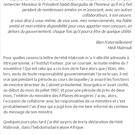
remercier Monsieur le Président Habib Bourguiba de l’honneur qu’il m’a fait
pendant de nombreuses années en m’associant, avec ses autres
collaborateurs, à son oeuvre.
Je vous dirai à vous-même, de vive voix, mes remerciements, ma fidèle
amitié et mon entière disponibilité pour vous apporter mon concours, en
dehors du gouvernement, chaque fois qu’il pourra être de quelque utilité.
Bien fraternellement
Hédi Mabrouk
Pour quelles raisons la lettre de Hédi Mabrouk m’a-t-elle été adressée à
titre personnel, à l’Institut Pasteur, par un coursier, le matin-même du 7
novembre ? Qui est celui qui a cru bon de le faire alors que j’étais, dès
lors, exclu de toute responsabilité gouvernementale ? Je ne le sais. Il est
vrai que pendant la période au cours de laquelle j’ai assuré les fonctions
de ministre directeur du Cabinet présidentiel, Bourguiba m’avait confié,
au début du mois de juillet 1987, et pour une période de près de deux
mois, l’intérim du ministère des Affaires étrangères. J’ai eu, alors,
l’occasion de collaborer avec les responsables de ce ministère et c’est
probablement l’un d’eux qui a jugé bon de me tenir informé du contenu
du message de son ministre.
Quelques jours plus tard j’ai été surpris de lire la déclaration de Hédi
Mabrouk, dans l’hebdomadaire Jeune Afrique :