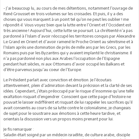
- J’ai beaucoup lu, au cours de mes détentions, notamment l’ouvrage de
René Grousset en trois volumes sur les croisades. Et puis, il y a des
choses qui vous marquent à un point tel qu’on ne peut les oublier ! me
répondit-il. Vous voyez bien que la lutte entre l’Orient et l’Occident est
très ancienne ! Aujourd’hui, cette lutte se poursuit. La chrétienté n’a pas
pardonné à l’Islam d’avoir réoccupé les territoires conquis par Alexandre
Le Grand en Orient et d’avoir ramené le Proche Orient au sémitisme et à
l’Islam après une domination de près de mille ans par les Grecs, par les
Romains puis par les Byzantins qui y avaient implanté le christianisme. Il
n’a pas pardonné non plus aux Arabes l’occupation de l’Espagne
pendant huit siècles, ni aux Ottomans d’avoir occupé les Balkans et
d’être parvenus jusqu’au coeur de l’Europe.
Le Président parlait avec conviction et émotion. Je l’écoutais
attentivement, plein d’admiration devant la précision et la clarté de ses
idées. Cependant, j’étais préoccupé par le risque d’insomnie qu’une telle
exaltation risquait d’engendrer. Conscient que cette page d’histoire ne
pouvait le laisser indifférent et risquait de lui rappeler les sacrifices qu’il
avait consentis au cours de sa lutte contre le colonialisme, je changeais
de sujet pour le soustraire aux émotions à cette heure tardive, et
orientais la discussion vers un propos moins prenant pour lui.
Je fis remarquer :
Saladin était soigné par un médecin israélite, de culture arabe, disciple