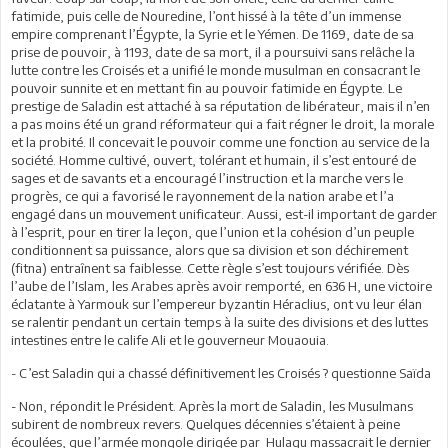
fatimide, puis celle de Nouredine, l’ont hissé à la tête d’un immense
empire comprenant l’Égypte, la Syrie et le Yémen. De 1169, date de sa
prise de pouvoir, à 1193, date de sa mort, il a poursuivi sans relâche la
lutte contre les Croisés et a unifié le monde musulman en consacrant le
pouvoir sunnite et en mettant fin au pouvoir fatimide en Égypte. Le
prestige de Saladin est attaché à sa réputation de libérateur, mais il n’en
a pas moins été un grand réformateur qui a fait régner le droit, la morale
et la probité. Il concevait le pouvoir comme une fonction au service de la
société. Homme cultivé, ouvert, tolérant et humain, il s’est entouré de
sages et de savants et a encouragé l’instruction et la marche vers le
progrès, ce qui a favorisé le rayonnement de la nation arabe et l’a
engagé dans un mouvement unificateur. Aussi, est-il important de garder
à l’esprit, pour en tirer la leçon, que l’union et la cohésion d’un peuple
conditionnent sa puissance, alors que sa division et son déchirement
(fitna) entraînent sa faiblesse. Cette règle s’est toujours vérifiée. Dès
l’aube de l’Islam, les Arabes après avoir remporté, en 636 H, une victoire
éclatante à Yarmouk sur l’empereur byzantin Héraclius, ont vu leur élan
se ralentir pendant un certain temps à la suite des divisions et des luttes
intestines entre le calife Ali et le gouverneur Mouaouia.
- C’est Saladin qui a chassé définitivement les Croisés ? questionne Saïda
- Non, répondit le Président. Après la mort de Saladin, les Musulmans
subirent de nombreux revers. Quelques décennies s’étaient à peine
écoulées, que l’armée mongole dirigée par Hulagu massacrait le dernier