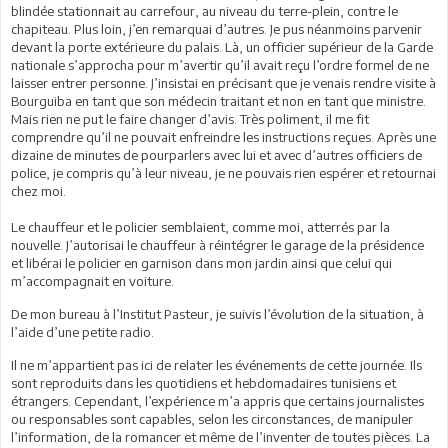
blindée stationnait au carrefour, au niveau du terre-plein, contre le
chapiteau. Plus loin, j’en remarquai d’autres. Je pus néanmoins parvenir
devant la porte extérieure du palais. Là, un officier supérieur de la Garde
nationale s’approcha pour m’avertir qu’il avait reçu l’ordre formel de ne
laisser entrer personne. J’insistai en précisant que je venais rendre visite à
Bourguiba en tant que son médecin traitant et non en tant que ministre.
Mais rien ne put le faire changer d’avis. Très poliment, il me fit
comprendre qu’il ne pouvait enfreindre les instructions reçues. Après une
dizaine de minutes de pourparlers avec lui et avec d’autres officiers de
police, je compris qu’à leur niveau, je ne pouvais rien espérer et retournai
chez moi.
Le chauffeur et le policier semblaient, comme moi, atterrés par la
nouvelle. J’autorisai le chauffeur à réintégrer le garage de la présidence
et libérai le policier en garnison dans mon jardin ainsi que celui qui
m’accompagnait en voiture.
De mon bureau à l’Institut Pasteur, je suivis l’évolution de la situation, à
l’aide d’une petite radio.
Il ne m’appartient pas ici de relater les événements de cette journée. Ils
sont reproduits dans les quotidiens et hebdomadaires tunisiens et
étrangers. Cependant, l’expérience m’a appris que certains journalistes
ou responsables sont capables, selon les circonstances, de manipuler
l’information, de la romancer et même de l’inventer de toutes pièces. La