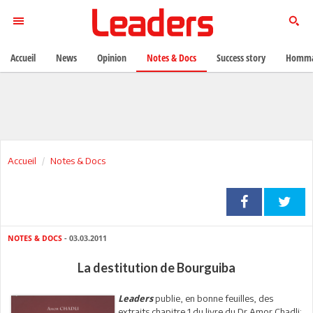
Accueil
News
Opinion
Notes & Docs
Success story
Homma
Accueil
Notes & Docs
NOTES & DOCS
- 03.03.2011
La destitution de Bourguiba
publie, en bonne feuilles, des
Leaders
extraits chapitre 1 du livre du Dr Amor Chadli: