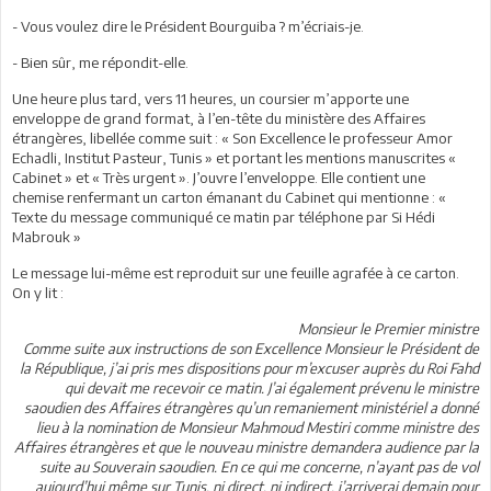
- Vous voulez dire le Président Bourguiba ? m’écriais-je.
- Bien sûr, me répondit-elle.
Une heure plus tard, vers 11 heures, un coursier m’apporte une
enveloppe de grand format, à l’en-tête du ministère des Affaires
étrangères, libellée comme suit : « Son Excellence le professeur Amor
Echadli, Institut Pasteur, Tunis » et portant les mentions manuscrites «
Cabinet » et « Très urgent ». J’ouvre l’enveloppe. Elle contient une
chemise renfermant un carton émanant du Cabinet qui mentionne : «
Texte du message communiqué ce matin par téléphone par Si Hédi
Mabrouk »
Le message lui-même est reproduit sur une feuille agrafée à ce carton.
On y lit :
Monsieur le Premier ministre
Comme suite aux instructions de son Excellence Monsieur le Président de
la République, j’ai pris mes dispositions pour m’excuser auprès du Roi Fahd
qui devait me recevoir ce matin. J’ai également prévenu le ministre
saoudien des Affaires étrangères qu’un remaniement ministériel a donné
lieu à la nomination de Monsieur Mahmoud Mestiri comme ministre des
Affaires étrangères et que le nouveau ministre demandera audience par la
suite au Souverain saoudien. En ce qui me concerne, n’ayant pas de vol
aujourd’hui même sur Tunis, ni direct, ni indirect, j’arriverai demain pour