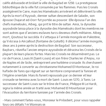
calife abbasside et brûlait la ville de Bagdad en 1258. La prestigieuse
bibliothèque de la ville fut consumée par les flammes. Puis les Croisés
assiégèrent le Caire, mais les Mamelouks arrivèrent et délivrèrent la ville.
Après la mort d’Ayyoub, dernier sultan descendant de Saladin, son
épouse Chajarat ed-Dorr fut portée au pouvoir. Elle épousa l’un des
chefs mamelouks, Aïbeg, qui prit le titre de sultan. Ainsi, la dynastie
ayyoubide laissa place à la dynastie des Mamelouks dont les membres ne
sont autres que d’anciens esclaves turcs devenus chefs militaires. Aïbeg
mort, Qoutouz lui succéda. Il s’attaqua à l’armée mongole en Palestine,
qu’il écrasa à Aïn Jallout (fontaine de Goliath). Il décima l’armée mongole,
deux ans à peine après la destruction de Bagdad. Son successeur,
Baybars, réunifia l’ancien empire ayyoubide et déracina les Croisés de la
plupart de leurs places fortes. Mais les Croisés ne désarmèrent pas. Le
roi de France, Louis IX (Saint-Louis) et son frère Charles Ier d’Anjou, roi
de Naples et de Sicile, entreprirent une huitième croisade. Ils cherchaient
notamment à convertir au christianisme Mohamed El Montassar, le roi
hafside de Tunis qui régnait sur un territoire comprenant la Tunisie et
l’Algérie orientale. Mais ils furent repoussés par ce dernier et leur
croisade se termina avec la mort de Saint- Louis en 1270, à Tunis. Le
successeur de Saint-Louis sur le trône de France, Philippe III Le Hardi,
signa la même année un traité avec Mohamed El Mountassar pour
l’évacuation du territoire tunisien par l’armée des Croisés.
- Mais comment faites-vous, Monsieur le Président, pour vous rappeler
tous ces détails ? m’étonnais-je.