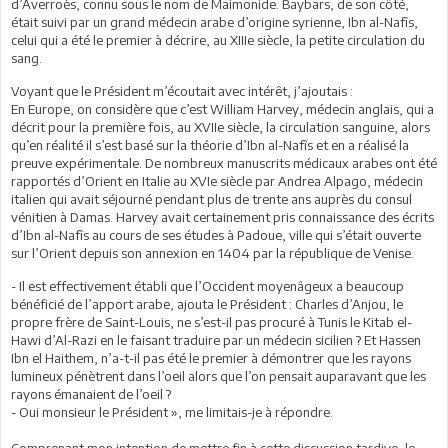
d’Averroès, connu sous le nom de Maimonide. Baybars, de son côté,
était suivi par un grand médecin arabe d’origine syrienne, Ibn al-Nafîs,
celui qui a été le premier à décrire, au XIIIe siècle, la petite circulation du
sang.
Voyant que le Président m’écoutait avec intérêt, j’ajoutais :
En Europe, on considère que c’est William Harvey, médecin anglais, qui a
décrit pour la première fois, au XVIIe siècle, la circulation sanguine, alors
qu’en réalité il s’est basé sur la théorie d’Ibn al-Nafîs et en a réalisé la
preuve expérimentale. De nombreux manuscrits médicaux arabes ont été
rapportés d’Orient en Italie au XVIe siècle par Andrea Alpago, médecin
italien qui avait séjourné pendant plus de trente ans auprès du consul
vénitien à Damas. Harvey avait certainement pris connaissance des écrits
d’Ibn al-Nafîs au cours de ses études à Padoue, ville qui s’était ouverte
sur l’Orient depuis son annexion en 1404 par la république de Venise.
- Il est effectivement établi que l’Occident moyenâgeux a beaucoup
bénéficié de l’apport arabe, ajouta le Président : Charles d’Anjou, le
propre frère de Saint-Louis, ne s’est-il pas procuré à Tunis le Kitab el-
Hawi d’Al-Razi en le faisant traduire par un médecin sicilien ? Et Hassen
Ibn el Haithem, n’a-t-il pas été le premier à démontrer que les rayons
lumineux pénètrent dans l’oeil alors que l’on pensait auparavant que les
rayons émanaient de l’oeil ?
- Oui monsieur le Président », me limitais-je à répondre.