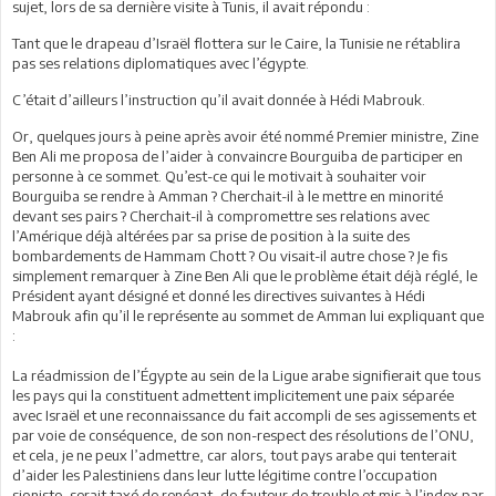
sujet, lors de sa dernière visite à Tunis, il avait répondu :
Tant que le drapeau d’Israël flottera sur le Caire, la Tunisie ne rétablira
pas ses relations diplomatiques avec l’égypte.
C’était d’ailleurs l’instruction qu’il avait donnée à Hédi Mabrouk.
Or, quelques jours à peine après avoir été nommé Premier ministre, Zine
Ben Ali me proposa de l’aider à convaincre Bourguiba de participer en
personne à ce sommet. Qu’est-ce qui le motivait à souhaiter voir
Bourguiba se rendre à Amman ? Cherchait-il à le mettre en minorité
devant ses pairs ? Cherchait-il à compromettre ses relations avec
l’Amérique déjà altérées par sa prise de position à la suite des
bombardements de Hammam Chott ? Ou visait-il autre chose ? Je fis
simplement remarquer à Zine Ben Ali que le problème était déjà réglé, le
Président ayant désigné et donné les directives suivantes à Hédi
Mabrouk afin qu’il le représente au sommet de Amman lui expliquant que
:
La réadmission de l’Égypte au sein de la Ligue arabe signifierait que tous
les pays qui la constituent admettent implicitement une paix séparée
avec Israël et une reconnaissance du fait accompli de ses agissements et
par voie de conséquence, de son non-respect des résolutions de l’ONU,
et cela, je ne peux l’admettre, car alors, tout pays arabe qui tenterait
d’aider les Palestiniens dans leur lutte légitime contre l’occupation
sioniste, serait taxé de renégat, de fauteur de trouble et mis à l’index par