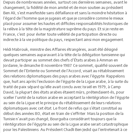
Depuis de nombreuses années, surtout ces dernières semaines, avant le
changement, la fidélité de mon amitié et de mon soutien au président
Ben Ali, s’est manifestée sans défaillance et sans la moindre hésitation à
l’égard de l’homme que je jugeais et que je considère comme le mieux
placé pour assumer les hautes et difficiles responsabilités historiques de
la relève à la tête de la magistrature suprême du pays. Et si je reste en
France, c’est pour éviter toute velléité de participation directe ou
indirecte à la vie politique du pays, respectant ainsi mon engagement.
Hédi Mabrouk, ministre des Affaires étrangères, avait été désigné
quelques semaines auparavant à la tête de la délégation tunisienne qui
devait participer au sommet des chefs d’États arabes à Amman en
Jordanie, le dimanche 8 novembre 1987. Ce sommet, qualifié souvent de
Sommet de l’Entente ou Sommet de l’Accord, visait au rétablissement
des relations diplomatiques des pays arabes avec l’égypte. Rappelons
que, huit ans après l’exclusion de l’égypte de la Ligue arabe, à la suite du
traité de paix séparé qu’elle avait conclu avec Israël en 1979, à Camp
David, la plupart des états arabes étaient mûrs, prétendaient-ils, pour
sceller l’unité de la nation arabe en acceptant la réintégration de l’égypte
au sein de la Ligue et le principe du rétablissement de leurs relations
diplomatiques avec cet état. Le front de refus qui s’était constitué au
début des années 80, était en train de s’effriter. Mais la position de la
Tunisie n’avait pas changé, Bourguiba considérant toujours que la
réintégration de l’égypte au sein de la Ligue arabe serait catastrophique
pour les Palestiniens. Au Président Chadli Ben Jedid qui l’entretenait à ce