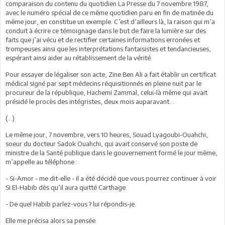
comparaison du contenu du quotidien La Presse du 7 novembre 1987,
avec le numéro spécial de ce même quotidien paru en fin de matinée du
même jour, en constitue un exemple. C’est d’ailleurs là, la raison qui m’a
conduit à écrire ce témoignage dans le but de faire la lumière sur des
faits que j’ai vécu et de rectifier certaines informations erronées et
trompeuses ainsi que les interprétations fantaisistes et tendancieuses,
espérant ainsi aider au rétablissement de la vérité.
Pour essayer de légaliser son acte, Zine Ben Ali a fait établir un certificat
médical signé par sept médecins réquisitionnés en pleine nuit par le
procureur de la république, Hachemi Zammal, celui-là même qui avait
présidé le procès des intégristes, deux mois auparavant...
(...)
Le même jour, 7 novembre, vers 10 heures, Souad Lyagoubi-Ouahchi,
soeur du docteur Sadok Ouahchi, qui avait conservé son poste de
ministre de la Santé publique dans le gouvernement formé le jour même,
m’appelle au téléphone :
- Si-Amor - me dit-elle - il a été décidé que vous pourrez continuer à voir
Si El-Habib dès qu’il aura quitté Carthage.
- De quel Habib parlez-vous ? lui répondis-je.
Elle me précisa alors sa pensée.