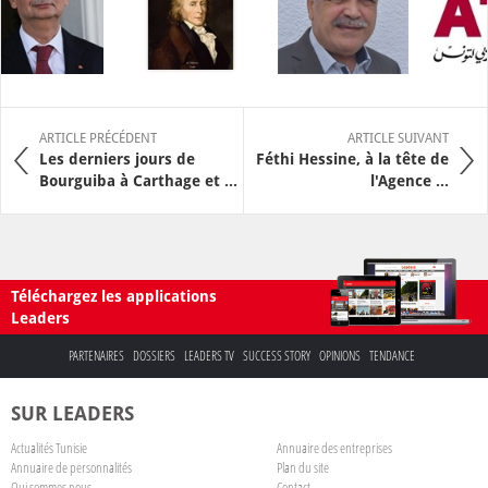
ARTICLE PRÉCÉDENT
ARTICLE SUIVANT
Les derniers jours de
Féthi Hessine, à la tête de
Bourguiba à Carthage et ...
l'Agence ...
Téléchargez les applications
Leaders
PARTENAIRES
DOSSIERS
LEADERS TV
SUCCESS STORY
OPINIONS
TENDANCE
SUR LEADERS
Actualités Tunisie
Annuaire des entreprises
Annuaire de personnalités
Plan du site
Qui sommes nous
Contact