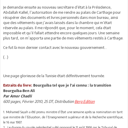
Je demandai ensuite au nouveau secrétaire d’état à la Présidence,
Abdallah Kallel, l’autorisation de me rendre au palais de Carthage pour
récupérer des documents et livres personnels dans mon bureau, ainsi
que des vêtements que j’avais laissés dans la chambre qui m’était
réservée au palais. Il me répondit que, pour le moment, cela était
impossible et qu’il fallait attendre encore quelques jours. Une semaine
plus tard, on m’apporta une partie de mes vêtements restés à Carthage.
Ce fut là mon dernier contact avec le nouveau gouvernement...
(...)
Une page glorieuse de la Tunisie était définitivement tournée.
Extraits du livre:
Bourguiba tel que je l’ai connu : la transition
Bourguiba-Ben Ali
Par Amor Chadli
600 pages, Février 2010, 25 DT, Distribution
Berg Edition
1. Mohamed Sayah a été promu ministre d’État une semaine après sa nomination en tant
que ministre de l’Éducation, de l’Enseignement supérieur et de la Recherche scientifique,
le 16 mai 1987.
2 . Le divorce du couple présidentiel a été prononcé le 11 août 1986 par le Tribunal de