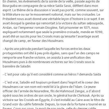
En chemin, les événements de la soirée de la veille, passée auprès de
Bourguiba en compagnie de sa nièce Saïda Sassi, défilent dans mon
esprit. Le thème de la discussion n’avait pas porté, comme souvent, sur
la littérature ou sur le mouvement national, mais sur les croisades. Le
Président nous avait donné une véritable leçon d’histoire à ce sujet. Il en
avait évoqué la genèse qui remontait à la victoire du sultan seljouquide,
Arslan, sur l’empereur romain Diogène, fait prisonnier en 1071, nous
expliquant notamment que seule la première croisade, menée en 1098,
avait été un succès pour les Croisés mais qu’ensuite l’avantage avait
changé de camp, en faveur des Musulmans.
- Après une période pendant laquelle les forces entre les deux
protagonistes ont été à peu près égales, sans que l’un des camps ne
remporte une franche victoire, on assista à une unification des
Musulmans puis à de nombreuses victoires sur les Croisés sous la
bannière de Saladin.
- C’est pour cela qu’il est considéré comme un héros ? demanda Saïda
- C’est vrai, Saladin est toujours présent dans l’esprit et le coeur des
Musulmans car son nom est resté lié à la gloire de l’Islam. Ce jeune
officier de l’armée de Nouredine, fils de Mahmoud Zengui, a d’abord
opéré sous les ordres de son oncle, le général kurde Chirkouk. Après sa
victoire sur les Croisés en Égypte, il s’est installé au Caire avec le titre de
Grand vizir du calife fatimide. Depuis, la roue de la fortune a tourné en sa
faveur. Coup sur coup, la mort de son oncle, celle du dernier calife