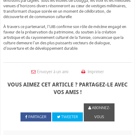
émotions partagées. Sous les étoiles de Dougga, les voix et les mélodies
venues d’horizons divers résonneront au cœur de vestiges millénaires,
transformant chaque soirée en un moment de célébration, de
découverte et de communion culturelle.
À travers ce partenariat, l’UIB confirme son rôle de mécène engagé en
faveur de la préservation du patrimoine, du soutien à la création
artistique et du rayonnement culturel de la Tunisie, convaincue que la
culture demeure l’un des plus puissants vecteurs de dialogue,
d’ouverture et de développement durable.
Envoyer à un ami
Imprimer
VOUS AIMEZ CET ARTICLE ? PARTAGEZ-LE AVEC
VOS AMIS !
ABONNEZ-
PARTAGER
TWEETER
VOUS