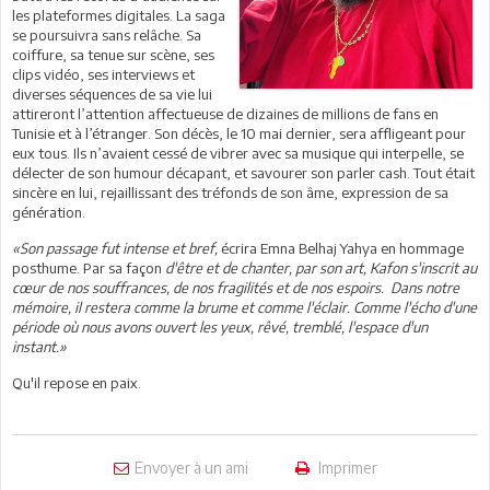
les plateformes digitales. La saga
se poursuivra sans relâche. Sa
coiffure, sa tenue sur scène, ses
clips vidéo, ses interviews et
diverses séquences de sa vie lui
attireront l’attention affectueuse de dizaines de millions de fans en
Tunisie et à l’étranger. Son décès, le 10 mai dernier, sera affligeant pour
eux tous. Ils n’avaient cessé de vibrer avec sa musique qui interpelle, se
délecter de son humour décapant, et savourer son parler cash. Tout était
sincère en lui, rejaillissant des tréfonds de son âme, expression de sa
génération.
«Son passage fut intense et bref,
écrira Emna Belhaj Yahya en hommage
posthume. Par sa façon
d'être et de chanter, par son art, Kafon s'inscrit au
cœur de nos souffrances, de nos fragilités et de nos espoirs. Dans notre
mémoire, il restera comme la brume et comme l'éclair. Comme l'écho d'une
période où nous avons ouvert les yeux, rêvé, tremblé, l'espace d'un
instant.»
Qu'il repose en paix.
Envoyer à un ami
Imprimer