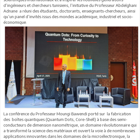
d’ingénieurs et chercheurs tunisiens, l’initiative du Professeur Abdelghani
Adnane
a réuni des étudiants, doctorants, enseignants-chercheurs, ainsi
qu’un panel d’invités issus des mondes académique, industriel et socio-
économique.
La conférence du Professeur Moungi Bawendi porté sur
la fabrication
des
boîtes quantiques (Quantum Dots, Core-Shell) à base des semi-
conducteurs de dimension nanométrique, un domaine révolutionnaire qui
a transformé la science des matériaux et ouvert la voie à de nombreuses
applications innovantes dans les domaines de la microélectronique, la