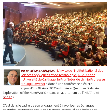
L’invité de l'Institut National des
Par Pr. Adnane Abdelghani -
Sciences Appliquées et de Technologie (INSAT) et de
l’Université de Carthage, le Prix Nobel de chimie Professeur
Moungi Bawendi
a donné une conférence plénière
aujourd’hui 18 Avril 2025 intitulée: « Quantum Dots: An
Exploration of the NanoWorld » dans un auditorium de l’INSAT
plein.
(Vidéo)
C’est dans le cadre de son engagement à favoriser les échanges
scientifiques internationaux et à inspirer les nouvelles générations