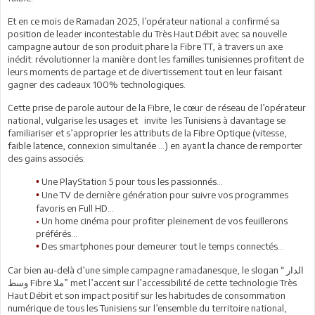
Et en ce mois de Ramadan 2025, l’opérateur national a confirmé sa
position de leader incontestable du Très Haut Débit avec sa nouvelle
campagne autour de son produit phare la Fibre TT, à travers un axe
inédit: révolutionner la manière dont les familles tunisiennes profitent de
leurs moments de partage et de divertissement tout en leur faisant
gagner des cadeaux 100% technologiques.
Cette prise de parole autour de la Fibre, le cœur de réseau de l’opérateur
national, vulgarise les usages et invite les Tunisiens à davantage se
familiariser et s’approprier les attributs de la Fibre Optique (vitesse,
faible latence, connexion simultanée ...) en ayant la chance de remporter
des gains associés:
Une PlayStation 5 pour tous les passionnés...
•
Une TV de dernière génération pour suivre vos programmes
•
favoris en Full HD...
•
Un home cinéma pour profiter pleinement de vos feuillerons
préférés...
Des smartphones pour demeurer tout le temps connectés...
•
Car bien au-delà d’une simple campagne ramadanesque, le slogan “ الدار
وسط Fibre ملا” met l’accent sur l’accessibilité de cette technologie Très
Haut Débit et son impact positif sur les habitudes de consommation
numérique de tous les Tunisiens sur l’ensemble du territoire national,