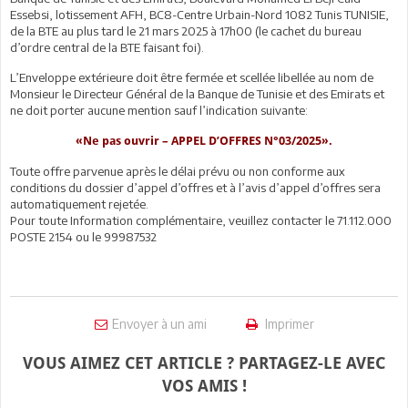
Essebsi, lotissement AFH, BC8-Centre Urbain-Nord 1082 Tunis TUNISIE,
de la BTE au plus tard le 21 mars 2025 à 17h00 (le cachet du bureau
d’ordre central de la BTE faisant foi).
L’Enveloppe extérieure doit être fermée et scellée libellée au nom de
Monsieur le Directeur Général de la Banque de Tunisie et des Emirats et
ne doit porter aucune mention sauf l’indication suivante:
«Ne pas ouvrir – APPEL D’OFFRES N°03/2025».
Toute offre parvenue après le délai prévu ou non conforme aux
conditions du dossier d’appel d’offres et à l’avis d’appel d’offres sera
automatiquement rejetée.
Pour toute Information complémentaire, veuillez contacter le 71.112.000
POSTE 2154 ou le 99987532
Envoyer à un ami
Imprimer
VOUS AIMEZ CET ARTICLE ? PARTAGEZ-LE AVEC
VOS AMIS !