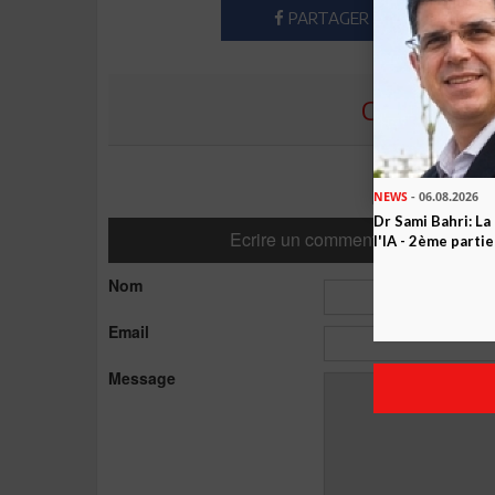
PARTAGER
COMMENTE
NEWS
- 06.08.2026
Dr Sami Bahri: La
Ecrire un commentaire
l'IA - 2ème partie
Nom
Email
Message