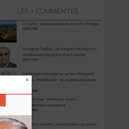
LES + COMMENTÉS
La Galite : le joyau le plus au nord de l'Afrique
12.07.2026
Le régime Tayibat: Les dangers des discours
nutritionnels simplistes et non validés
09.07.2026
Hommages ponctués au recteur Mohamed
Amara, décédé lundi : les mathématiques en
deuil
03.08.2026
Ahmed Friaa - Mohamed Amara:
l’Universitaire exemplaire
04.08.2026
Abdelaziz Kacem: L’arabophobie s’en prend