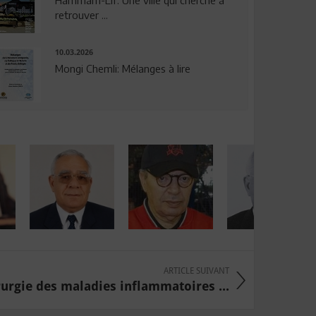
Hammam-Lif: Une ville qui cherche à
retrouver ...
10.03.2026
Mongi Chemli: Mélanges à lire
ARTICLE SUIVANT
rurgie des maladies inflammatoires ...