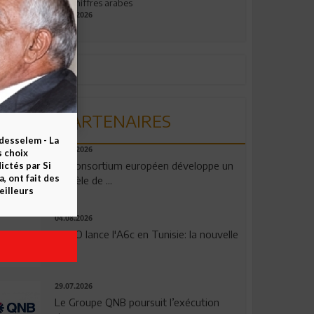
aux chiffres arabes
09.07.2026
PARTENAIRES
esselem - La
06.08.2026
s choix
Un consortium européen développe un
ctés par Si
 ont fait des
modèle de ...
eilleurs
04.08.2026
OPPO lance l'A6c en Tunisie: la nouvelle
...
29.07.2026
Le Groupe QNB poursuit l’exécution