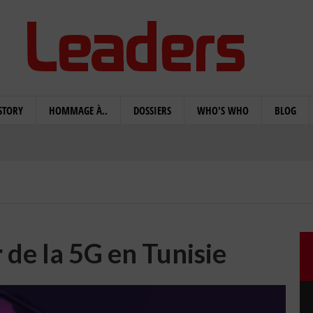
STORY
HOMMAGE À..
DOSSIERS
WHO'S WHO
BLOG
de la 5G en Tunisie