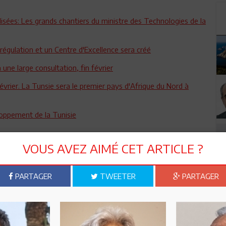
lisées: Les grands chantiers du ministre des Technologies de la
 régulation et un Centre d'Excellence sera créé
 une large consultation, fin février
évrier. La Tunsie sera le premier pays d'Afrique du Nord à
loppement de la Tunisie
VOUS AVEZ AIMÉ CET ARTICLE ?
PARTAGER
TWEETER
PARTAGER
n ami
Imprimer
 ? PARTAGEZ-LE AVEC VOS AMIS !