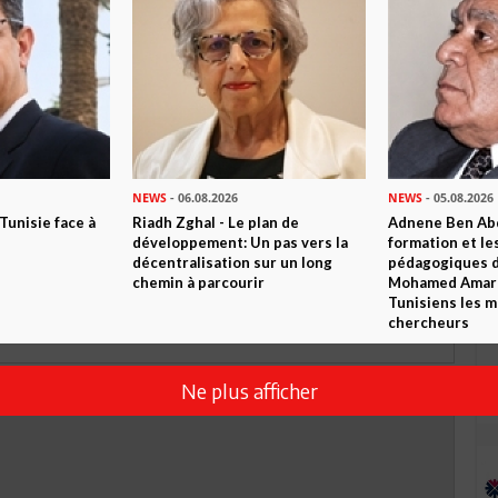
TWEETER
ABONNEZ-VOUS
R CET ARTICLE
0
Commentaires
NEWS
- 06.08.2026
NEWS
- 05.08.2026
 Tunisie face à
Riadh Zghal - Le plan de
Adnene Ben Abd
Commenter
développement: Un pas vers la
formation et le
décentralisation sur un long
pédagogiques di
chemin à parcourir
Mohamed Amara,
Tunisiens les m
chercheurs
Ne plus afficher