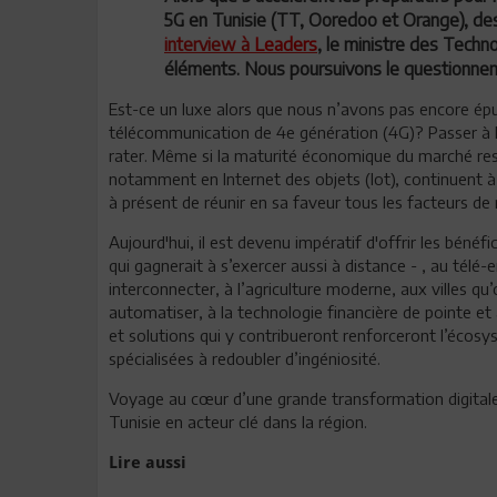
5G en Tunisie (TT, Ooredoo et Orange), de
interview à
Leaders
, le ministre des Techn
éléments. Nous poursuivons le questionnemen
Est-ce un luxe alors que nous n’avons pas encore épui
télécommunication de 4e génération (4G)? Passer à la
rater. Même si la maturité économique du marché rest
notamment en Internet des objets (Iot), continuent à se 
à présent de réunir en sa faveur tous les facteurs de 
Aujourd'hui, il est devenu impératif d'offrir les bénéf
qui gagnerait à s’exercer aussi à distance - , au tél
interconnecter, à l’agriculture moderne, aux villes qu’o
automatiser, à la technologie financière de pointe et
et solutions qui y contribueront renforceront l’écos
spécialisées à redoubler d’ingéniosité.
Voyage au cœur d’une grande transformation digitale,
Tunisie en acteur clé dans la région.
Lire aussi