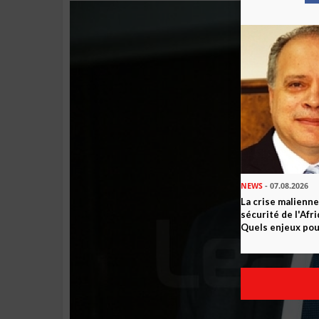
NEWS
- 07.08.2026
La crise malienne
sécurité de l'Afr
Quels enjeux pour