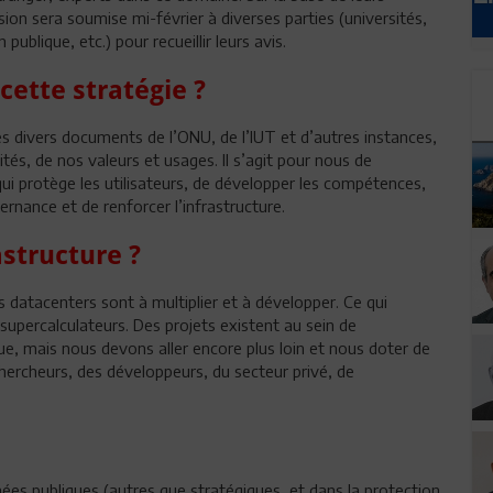
n sera soumise mi-février à diverses parties (universités,
ublique, etc.) pour recueillir leurs avis.
cette stratégie ?
 divers documents de l’ONU, de l’IUT et d’autres instances,
és, de nos valeurs et usages. Il s’agit pour nous de
ui protège les utilisateurs, de développer les compétences,
vernance et de renforcer l’infrastructure.
astructure ?
es datacenters sont à multiplier et à développer. Ce qui
 supercalculateurs. Des projets existent au sein de
que, mais nous devons aller encore plus loin et nous doter de
 chercheurs, des développeurs, du secteur privé, de
es publiques (autres que stratégiques, et dans la protection