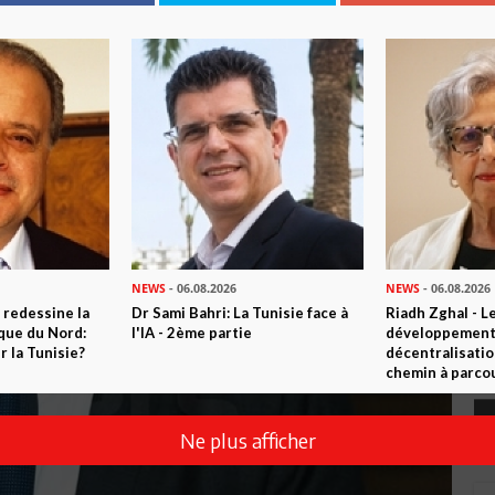
NEWS
- 06.08.2026
NEWS
- 06.08.2026
 redessine la
Dr Sami Bahri: La Tunisie face à
Riadh Zghal - L
ique du Nord:
l'IA - 2ème partie
développement:
 la Tunisie?
décentralisatio
chemin à parcou
Ne plus afficher