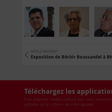
ARTICLE PRÉCÉDENT
Exposition de Béchir Boussandel à Bha
Téléchargez les applicati
Pour emporter Leaders partout avec vous, vous pouv
gratuites sur le « store » de votre appareil.