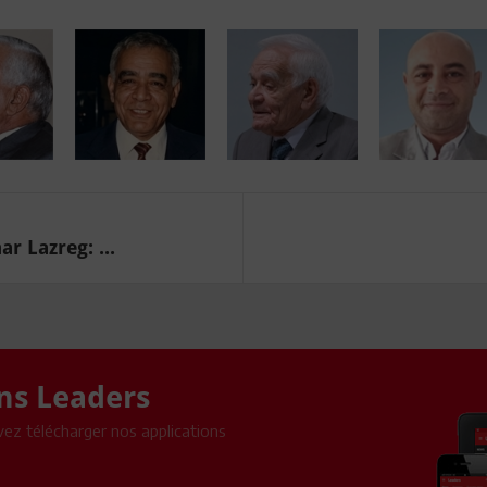
r Lazreg: ...
ons Leaders
ez télécharger nos applications