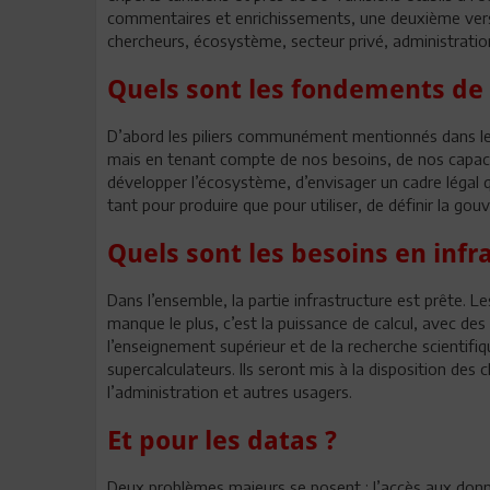
commentaires et enrichissements, une deuxième versio
chercheurs, écosystème, secteur privé, administration p
Quels sont les fondements de 
D’abord les piliers communément mentionnés dans les
mais en tenant compte de nos besoins, de nos capacit
développer l’écosystème, d’envisager un cadre légal q
tant pour produire que pour utiliser, de définir la gou
Quels sont les besoins en infr
Dans l’ensemble, la partie infrastructure est prête. L
manque le plus, c’est la puissance de calcul, avec des
l’enseignement supérieur et de la recherche scientifi
supercalculateurs. Ils seront mis à la disposition des
l’administration et autres usagers.
Et pour les datas ?
Deux problèmes majeurs se posent : l’accès aux donné