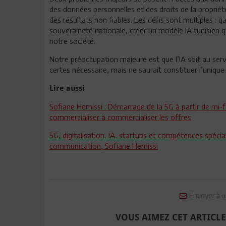
des données personnelles et des droits de la propriété
des résultats non fiables. Les défis sont multiples : 
souveraineté nationale, créer un modèle IA tunisien q
notre société.
Notre préoccupation majeure est que l’IA soit au serv
certes nécessaire, mais ne saurait constituer l’unique 
Lire aussi
Sofiane Hemissi : Démarrage de la 5G à partir de mi-f
commercialiser à commercialiser les offres
5G, digitalisation, IA, startups et compétences spécia
communication, Sofiane Hemissi
Envoyer à u
VOUS AIMEZ CET ARTICLE