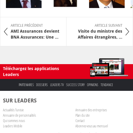
ARTICLE PRÉCÉDENT
ARTICLE SUIVANT
AMI Assurances devient
Visite du ministre des
BNA Assurances: Une ...
Affaires étrangères, ...
Téléchargez les applications
Leaders
PARTENAIRES
DOSSIERS
LEADERS TV
SUCCESS STORY
OPINIONS
TENDANCE
SUR LEADERS
Actualités Tunisie
Annuaire des entreprises
Annuaire de personnalités
Plan du site
Qui sommes nous
Contact
Leaders Mobile
Abonnez-vous au mensuel