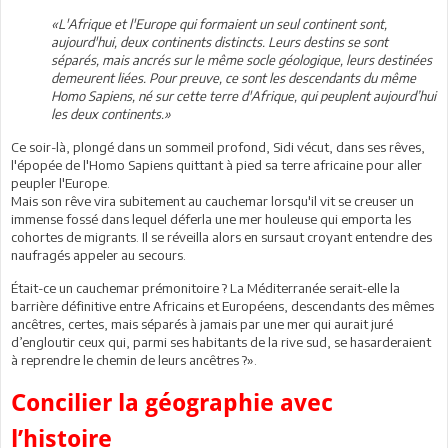
«L'Afrique et l'Europe qui formaient un seul continent sont,
aujourd'hui, deux continents distincts. Leurs destins se sont
séparés, mais ancrés sur le même socle géologique, leurs destinées
demeurent liées. Pour preuve, ce sont les descendants du même
Homo Sapiens, né sur cette terre d'Afrique, qui peuplent aujourd’hui
les deux continents.»
Ce soir-là, plongé dans un sommeil profond, Sidi vécut, dans ses rêves,
l'épopée de l'Homo Sapiens quittant à pied sa terre africaine pour aller
peupler l'Europe.
Mais son rêve vira subitement au cauchemar lorsqu'il vit se creuser un
immense fossé dans lequel déferla une mer houleuse qui emporta les
cohortes de migrants. Il se réveilla alors en sursaut croyant entendre des
naufragés appeler au secours.
Était-ce un cauchemar prémonitoire ? La Méditerranée serait-elle la
barrière définitive entre Africains et Européens, descendants des mêmes
ancêtres, certes, mais séparés à jamais par une mer qui aurait juré
d’engloutir ceux qui, parmi ses habitants de la rive sud, se hasarderaient
à reprendre le chemin de leurs ancêtres ?».
Concilier la géographie avec
l’histoire