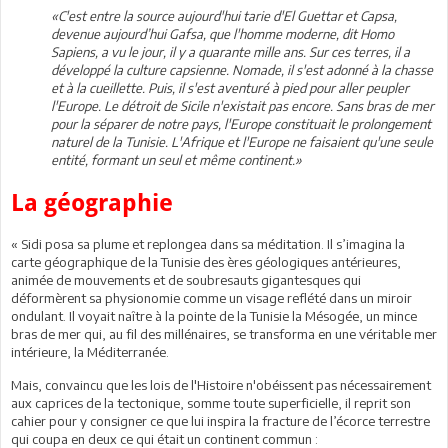
«C'est entre la source aujourd'hui tarie d'El Guettar et Capsa,
devenue aujourd’hui Gafsa, que l'homme moderne, dit Homo
Sapiens, a vu le jour, il y a quarante mille ans. Sur ces terres, il a
développé la culture capsienne. Nomade, il s'est adonné à la chasse
et à la cueillette. Puis, il s'est aventuré à pied pour aller peupler
l'Europe. Le détroit de Sicile n'existait pas encore. Sans bras de mer
pour la séparer de notre pays, l'Europe constituait le prolongement
naturel de la Tunisie. L'Afrique et l'Europe ne faisaient qu'une seule
entité, formant un seul et même continent.»
La géographie
« Sidi posa sa plume et replongea dans sa méditation. Il s’imagina la
carte géographique de la Tunisie des ères géologiques antérieures,
animée de mouvements et de soubresauts gigantesques qui
déformèrent sa physionomie comme un visage reflété dans un miroir
ondulant. Il voyait naître à la pointe de la Tunisie la Mésogée, un mince
bras de mer qui, au fil des millénaires, se transforma en une véritable mer
intérieure, la Méditerranée.
Mais, convaincu que les lois de l'Histoire n'obéissent pas nécessairement
aux caprices de la tectonique, somme toute superficielle, il reprit son
cahier pour y consigner ce que lui inspira la fracture de l’écorce terrestre
qui coupa en deux ce qui était un continent commun :